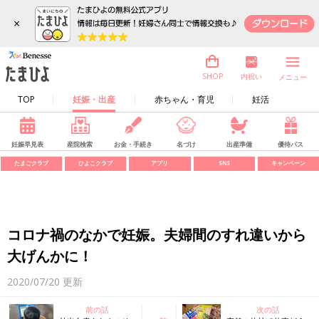
×
内祝い
SHOP
メニュー
TOP
妊娠・出産
赤ちゃん・育児
妊活
妊娠早見表
産院検索
お金・手続き
名づけ
出産準備
優待パス
たまごクラブ
ひよこクラブ
アプリ
SNS
キャンペーン
コロナ禍のなかで妊娠。夫婦間のすれ違いから
大げんかに！
2020/07/20
更新
前の話
次の話