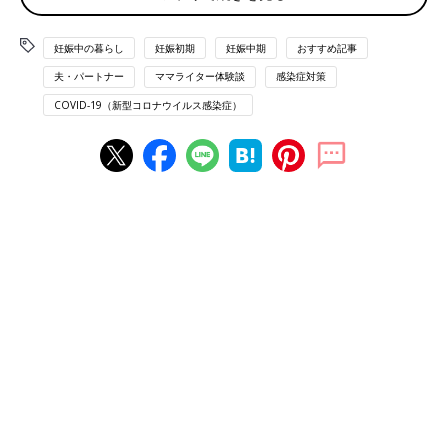
愛されている姿が、ママたちの熱い支持を受け
しかし、望んでいたはずの第3子なのに、このときばかりは素直
たようです。
に喜べませんでした。というのも、妊娠が発覚した4月はじめ
妊娠中の暮らし
妊娠初期
妊娠中期
おすすめ記事
は、新型コロナウイルスが日本全国で猛威を振るっていた頃だっ
夫・パートナー
ママライター体験談
感染症対策
たからです。
COVID-19（新型コロナウイルス感染症）
時期が時期だけに、
妊娠初期
に感染したらどうなるの？ おなか
の子どもを守り切れる？ と次々と不安が浮かびました。こんな
時期に子どもを望んでしまった自分を悔いて、涙を流すことさえ
ありました。
新型コロナへの不安。里帰り出産はどうする？
一方で、せっかく授かった命を産みたいという気持ちも日に日に
芽生えていきました。そこで問題となったのが「どこで出産する
か」です。上の子たちは2人とも里帰り出産。今回も里帰りでき
たらどんなに心強いだろうと思いました。
しかし、出産予定の今冬は、ちょうど上の子たちの入園申込みや
就学前健診などで忙しい時期。また、持病がある母に万が一自分