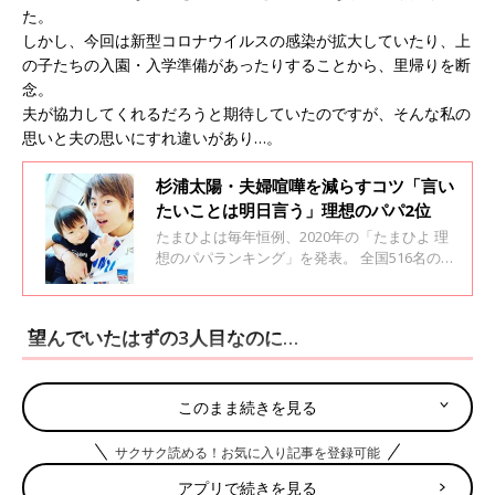
た。
しかし、今回は新型コロナウイルスの感染が拡大していたり、上
の子たちの入園・入学準備があったりすることから、里帰りを断
念。
夫が協力してくれるだろうと期待していたのですが、そんな私の
思いと夫の思いにすれ違いがあり…。
杉浦太陽・夫婦喧嘩を減らすコツ「言い
たいことは明日言う」理想のパパ2位
たまひよは毎年恒例、2020年の「たまひよ 理
想のパパランキング」を発表。 全国516名のマ
マを対象にインターネット調査を実施した結
果、3年連続でつるの剛士さんが1位を受賞しま
した。 そして2位は、昨年の3位から1ランクア
望んでいたはずの3人目なのに…
ップの杉浦太陽さんが。 「SNSで自分のイクメ
ンアピールをするのではなく、奥様への労いの
言葉やフォローする姿が素晴らしいと思った」
夫も私も子どもが好きです。第1子と第2子は同性だったため、
「辻ちゃんのInstagramやYouTubeで、杉浦さ
このまま続きを見る
「できればもう1人子どもがほしいね」なんて話していました。
んが子どもたちと遊んでいる様子や家事を手伝
そんな矢先、体調に違和感があり、念のため妊娠検査薬を使って
っている様子が見てとれて、理想の旦那で父親
サクサク読める！お気に入り記事を登録可能
みると、なんと陽性！
だなと感じた」などの声が寄せられました。 奥
アプリで続きを見る
さまへの感謝を忘れない姿勢、そして奥さまが