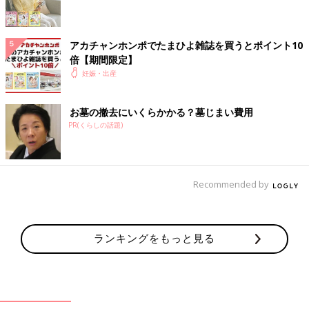
1人で頑張るしかないってこと？ そんなの無理！」。失望した
私は「じゃあ、産むのやめる！」と泣きながら夫に宣言しまし
た。
アカチャンホンポでたまひよ雑誌を買うとポイント10
倍【期間限定】
日ごろのコミュニケーション不足を反省
妊娠・出産
その日はもうそれ以上話し合いにならず、後日改めて話し合いま
お墓の撤去にいくらかかる？墓じまい費用
した。夫も、上の子のときに産前産後の大変さを見て知っている
PR(くらしの話題)
はずです。自分の子どもなのに実家に丸投げしようとする夫に腹
が立ったこと、私の親は持病があるのでコロナの脅威がある今は
頼れないことなど、私の気持ちをすべて話しました。
Recommended by
夫は夫で、育児休暇が取れる確証はなく、育児休暇が取れない場
合は1ヶ月無収入になってしまうこと、それを懸念してあんな言
い方になったけれど、子どもたちの世話も赤ちゃんの世話も喜ん
ランキングをもっと見る
でしたいと思っていることを話してくれました。
夫の真意がわかり、私の心はスッキリ。同時に、普段からお互い
の思っていることを伝えてこなかったことを反省しました。
コロナ禍のなかでの妊娠で不安だったところに、夫の態度でとど