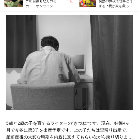
外出自粛もなんのそ
一覧
突然の休校で仕事どう
の！ オンラインで
する!? 我が家を救って
新しい学びを経験
くれたのは…
5歳と2歳の子を育てるライターの“きつね”です。現在、妊娠4ヶ
月で今冬に第3子を出産予定です。上の子たちは
里帰り出産
で、
産前産後の大変な時期を両親に支えてもらいながら乗り切りまし