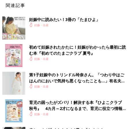
関連記事
めを刺された気持ちでした。一方で、夫は私が産むのをやめると
言ったことがショックだったそうです。普段からもっと自分の気
持ちを話していれば、傷つけ合わずに済みました。コロナ禍の今
妊娠中に読みたい！3冊の「たまひよ」
は、なおさら話すべきだったと反省しています。その後も何度か
妊娠・出産
話し合いを重ね、里帰りしないことに夫も納得してくれました。
今後は、夫婦の話し合いを大切にして出産・子育てを乗り切りた
いです。
初めて妊娠されたかたに！妊娠がわかったら最初に読
■その他のママライター体験談はこちら
む本『初めてのたまごクラブ 夏号』
妊娠・出産
［きつね＊プロフィール］
5歳と
2歳
を育てている、現在妊娠4ヶ月のママ。在宅でできる仕
第1子妊娠中のトリンドル玲奈さん。「つわり中はご
事を少しずつしていますが、再就職を考えて資格を取ろうかと検
はんのにおいで気持ち悪くなったことも…」有名夫婦
討中です。いくつになっても、子どもたちと一緒の目線で遊べる
のYouTubeから学んだ夫がつわり中にしたことと
妊娠・出産
ママになることを目指しています。
は？（たまひよ独占インタビュー後編）
※この記事は個人の体験記です。記事に掲載の画像はイメージで
育児の困ったがズバリ！解決する本『ひよこクラブ
す。
秋号』 4カ月～2才になるまで、育児に役立つ情報が
いっぱい！
妊娠・出産
わたなべ麻衣、JOY夫婦 妊娠発表 つ
わり中慣れない料理もしてくれた夫に感