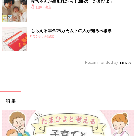
赤ちゃんが生まれたら！2冊の「たまひよ」
謝
妊娠を発表したばかりの、モデル・わたなべ麻
妊娠・出産
衣さん＆タレント・JOYさん夫婦。妊娠生活の
様子や、これから迎える赤ちゃんとの生活につ
いて、妊婦雑誌「たまごクラブ」がお話を聞き
ました。
もらえる年金25万円以下の人が知るべき事
前の話
次の話
PR(くらしの話題)
外出自粛もなんのそ
一覧
突然の休校で仕事どう
の！ オンラインで
する!? 我が家を救って
新しい学びを経験
くれたのは…
Recommended by
特集