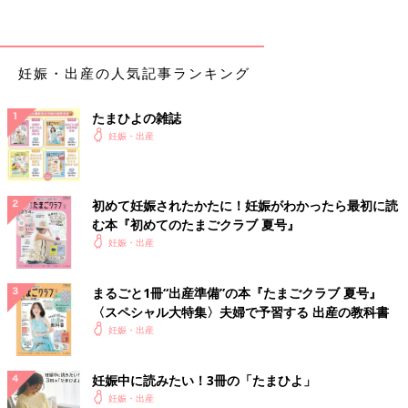
や子どもたちがコロナウイルスをうつしてしまったらどうしよう
と心配が尽きません。
夫の親はというと、シングルマザーで病院勤務。孫の世話をお願
妊娠・出産の人気記事ランキング
いできる状態ではありません。どう考えても里帰りを断念せざる
を得ませんでした。
たまひよの雑誌
妊娠・出産
認識の相違から夫とバトル！ 産むのをやめる？
夫には、妊娠したことだけを伝えたきりになっていました。自分
初めて妊娠されたかたに！妊娠がわかったら最初に読
の中で「里帰りをしない」という結論を出していた私は、夫にも
む本『初めてのたまごクラブ 夏号』
産後のサポートのために育児休暇を取得してほしいと伝えまし
妊娠・出産
た。
すると夫は、「里帰りすると思っていたからビックリ！」「上の
まるごと1冊“出産準備”の本『たまごクラブ 夏号』
子の就学前健診は、出産が理由なら学校が考慮してくれるんじゃ
〈スペシャル大特集〉夫婦で予習する 出産の教科書
ないの？」などと、否定的な発言を連発。
妊娠・出産
私は私なりにいろいろ頭を悩ませて苦渋の決断をしたというの
妊娠中に読みたい！3冊の「たまひよ」
に、産後のサポートに後ろ向きな夫に腹が立ちました。「産後は
妊娠・出産