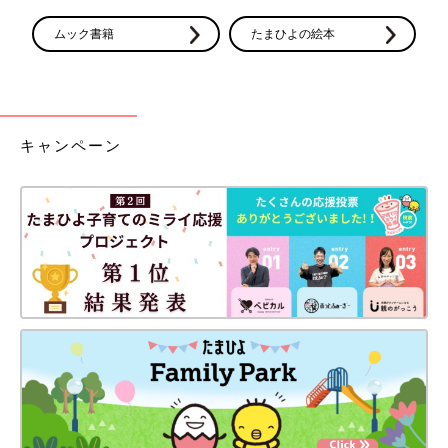
ムック書籍
たまひよの絵本
前の話
次の話
彼氏とも別れ、イケ
一覧
赤ちゃんがいます！決
メン鬼上司にも妊娠
死の告白に、イケメン
を告げられず…【小
部長の答えは…【小説
説「ご懐妊!!」Vol.
「ご懐妊!!」Vol.8】
６】
キャンペーン