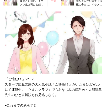
彼氏とも別れ、イケ
一覧
赤ちゃんがいます！決
メン鬼上司にも妊娠
死の告白に、イケメン
を告げられず…【小
部長の答えは…【小説
説「ご懐妊!!」Vol.
「ご懐妊!!」Vol.8】
６】
『ご懐妊!！』Vol.７
スターツ出版文庫の大人気小説『ご懐妊!！』が、たまひよWEB
にて連載中。「たまごクラブ」でもおなじみの産科医・大浦訓章
先生のひと言解説もお見逃しなく。
●これまでのあらすじ