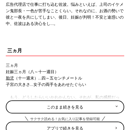
広告代理店で仕事に打ち込む佐波。悩みといえば、上司のイケメ
ン鬼部長・一色が苦手なことくらい。それなのに、お酒の勢いで
彼と一夜を共にしてしまい、後日、妊娠が判明！不安と途惑いの
中、佐波はある決心をし…。
三ヵ月
三ヵ月
妊娠三ヵ月（八～十一週目）
胎児
（十一週末）…四～五センチメートル
子宮の大きさ…女子の両手をあわせたぐらい
もう、どうしたらいいかわかんない。それが、私の感想だっ
た。
このまま続きを見る
どうしたらいいの？ 産む？ 産まない？
このお腹の生命を消すことはもう考えられない。
サクサク読める！お気に入り記事を登録可能
あの瞬間、力強い鼓動を聞いてから、そんな考えは消え失せて
アプリで続きを見る
しまった。