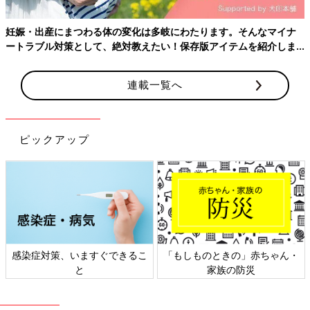
会理事、日本周産期新生児学会評議員・副幹事長、日本周産期新
生児学会新生児蘇生法委員などを歴任。現在、周産期メンタルヘ
妊娠・出産にまつわる体の変化は多岐にわたります。そんなマイナ
ルス学会評議員、女性スポーツ研究会理事、2020年産科婦人科
ートラブル対策として、絶対教えたい！保存版アイテムを紹介しま
学会、医会産科診療ガイドライン作成委員、2023年同評価委
す。
員。「たまごクラブ」でも監修をつとめる。
連載一覧へ
南流山レディスクリニック
ご懐妊!!３～愛は続くよ、どこまでも～
ピックアップ
OLの佐波は、苦手な超イケメンの鬼部長・一色とお酒の勢いで
一夜を共にしてしまう。しかも後日、妊娠が判明！ 迷った末、
彼に打ち明けると…。大人気シリーズ、ついに3巻発売！
感染症対策、いますぐできるこ
「もしものときの」赤ちゃん・
と
家族の防災