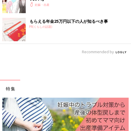
妊娠・出産
著者／砂川雨路 イラスト／くにみつ 監修／大浦訓章先生
この小説はスターツ出版文庫から刊行されている『ご懐妊!!』よ
もらえる年金25万円以下の人が知るべき事
り掲載しています。たまひよWEB版は
産婦人科
医大浦訓章先生
PR(くらしの話題)
の監修のもと一部改訂しております。
砂川雨路
Recommended by
Profile
群馬県出身。東京都在住。著書に、『愛され新婚ライフ～クール
な彼は極あま旦那様～』『クールな御曹司の本性は、溺甘オオカ
ミでした』（ベリーズ文庫）、『僕らの空は群青色』（スターツ
出版文庫）などがある。現在、小説サイト「Berry's Cafe」
「ノベマ！」にて執筆活動中。『ご懐妊!！』（スターツ出版文
特集
庫）は現在3巻まで発売中。テキストリンクなどもはれる。
大浦 訓章先生
Profile
南流山レディスクリニック院長 慈恵医大卒。産婦人科准教授、
同大付属病院総合母子健康センター産科部門長、東京母性衛生学