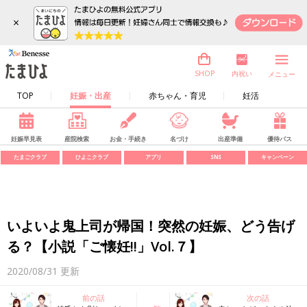
×
内祝い
SHOP
メニュー
TOP
妊娠・出産
赤ちゃん・育児
妊活
妊娠早見表
産院検索
お金・手続き
名づけ
出産準備
優待パス
たまごクラブ
ひよこクラブ
アプリ
SNS
キャンペーン
いよいよ鬼上司が帰国！突然の妊娠、どう告げ
る？【小説「ご懐妊!!」Vol.７】
2020/08/31
更新
前の話
次の話