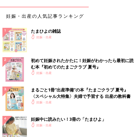
まるで自宅のように声をかけて、一色褝がオフィスに入ってき
たのは、昼過ぎのことだった。
妊娠・出産の人気記事ランキング
「ゼンくん、お土産(みやげ)！」
副部長の和泉さんが怒鳴るように言った。
「和泉さん、第一声がそれかよ。とりあえず、はい、お菓子」
たまひよの雑誌
「しけてるわねぇ」
妊娠・出産
オフィスにいたみんなが笑う。
私は笑えない。うう、部長の顔を見たら、また気持ち悪くなっ
てきた。
初めて妊娠されたかたに！妊娠がわかったら最初に読
和泉さんが引き続き声を張る。
む本『初めてのたまごクラブ 夏号』
「ゼンくん、帰国早々悪いけど、今夜飲み会だからよろしくね」
妊娠・出産
「え？ なんの？」
「国治(くにはる)くんの送別会」
まるごと1冊“出産準備”の本『たまごクラブ 夏号』
私は話を聞きながら、そうだったと思い出す。
〈スペシャル大特集〉夫婦で予習する 出産の教科書
今夜は飲み会。体調的にはしんどい。
妊娠・出産
「えー？ 国治って、上のフロアに異動するだけだろ？」
「まー、それでも飲むわよ。社長がやろうって言ってんだから」
「自分が飲みたいだけだ、あのジジイ」
妊娠中に読みたい！3冊の「たまひよ」
部長は悪態をつきながら、自らのデスクに戻る。私の横を通り
妊娠・出産
過ぎるタイミングで、ご丁寧に声をかけていく彼。