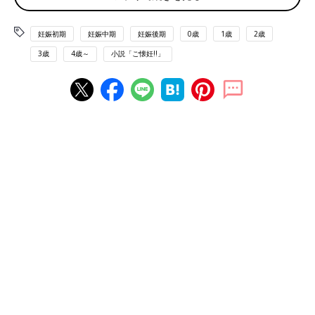
堕胎という選択肢を選べなくなってしまった今、私には産むと
いう選択肢しか残っていない。
妊娠初期
妊娠中期
妊娠後期
0歳
1歳
2歳
じゃあ、どうやって産むの？ どうやって育てるの？ それが
3歳
4歳～
小説「ご懐妊!!」
わからない。
ひとつだけ希望がある。実家だ。仕事を辞めて、実家に戻ろ
う。そして、両親と私でこの子を育てる。両親は怒り狂うかもし
れない。でも私はひとりっ子だし、最後には許してくれるんじゃ
なかろうか。それとも、甘い考えかな。
お腹の子は、来年の七月に産まれてくる。もう予定日も出てい
る。
排卵日がズレたことと、私の心当たりが一回しかなかったこと
を総合して出た日にちは、七月十八日。
嘘みたい。六月に私の誕生日が来て、七月にはママですわ。
どうするの？ ねぇ、私どうするの？ 自問しながら、今日も
会社に行く。
異常な眠気は続いていた。先週から、夕方になると胃が気持ち
悪くなる。たぶん妊娠のせいだ。
十二月がやってきていた。今日、一色褝が帰国する。
「今、帰ったぞー」