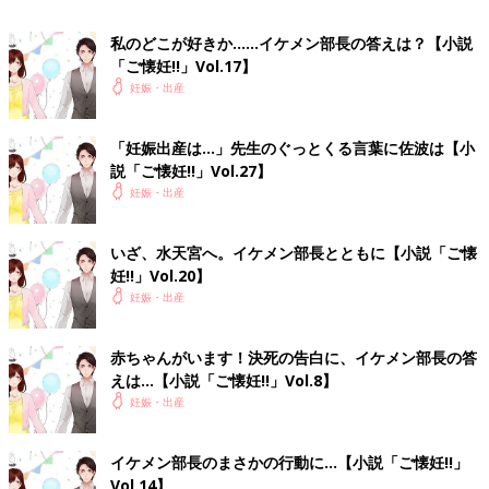
た。
「丸友の件ってのは、なんだ？ 俺は昼からずっとヒヤヒヤして
私のどこが好きか……イケメン部長の答えは？【小説
「ご懐妊!!」Vol.17】
るぞ。なにをやらかした？」
妊娠・出産
先に切り出したのは部長だ。私は俯(うつむ)いていた。
お腹を無意識に触る。
ここにいるあなた。あなたの存在を父親である人に言わないの
「妊娠出産は…」先生のぐっとくる言葉に佐波は【小
は不当だよね。
説「ご懐妊!!」Vol.27】
私は部長の顔をまっすぐに見据えた。
妊娠・出産
「赤ちゃんがいます」
どストレートな告白がオフィスに響いた。
いざ、水天宮へ。イケメン部長とともに【小説「ご懐
つづく
妊!!」Vol.20】
【小説「ご懐妊!!】次回をお楽しみに
妊娠・出産
赤ちゃんがいます！決死の告白に、イケメン部長の答
えは…【小説「ご懐妊!!」Vol.8】
大浦先生アドバイス
妊娠・出産
【大浦先生アドバイス】精子の寿命は72時間、ときには7日前の
精子で妊娠することもあります。予定日のずれは妊娠8週になら
イケメン部長のまさかの行動に…【小説「ご懐妊!!」
ないとわからないものとなります。
Vol.14】