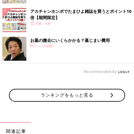
「おう、梅原。今夜飲み会らしいな。嬉しいだろ」
「部長……それが」
アカチャンホンポでたまひよ雑誌を買うとポイント10
そのときまで、私は部長にお腹の子のことを言うか言わないか
倍【期間限定】
決めていなかった。覚悟もなかったし、あんなことがあったとし
妊娠・出産
ても、苦手な人には変わりない。
それに、彼ほどのいい男に、たった一回のエッチで『子どもが
お墓の撤去にいくらかかる？墓じまい費用
できたの！』なんて、どれほど下心がありそうに見えるだろう。
PR(くらしの話題)
たとえ、それが本当のことだとしても。
でも、このとき私は発作的に言った。
「今夜、飲み会の前にお時間をいただけませんか？ みんなが居
酒屋に行ったあと、ここで」
Recommended by
「……今じゃダメなのか？」
「丸友の件で、マズイことが起こりまして。誰もいないところで
お話しすべきかと」
これは咄嗟(とっさ)についた嘘。でも、こうでも言わないと引
ランキングをもっと見る
き止められない気がした。
「今夜で間に合うんだな？」
「それは……間に合います」
部長は怪訝(けげん)そうに眉をひそめ、それから頷いた。
関連記事
その夜、誰もいないオフィスで、私と部長は対峙(たいじ)し