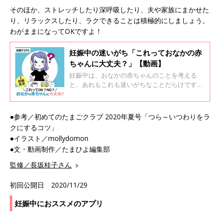
そのほか、ストレッチしたり深呼吸したり、夫や家族にまかせた
り、リラックスしたり、ラクできることは積極的にしましょう。
わがままになってOKですよ！
妊娠中の迷いがち「これっておなかの赤
ちゃんに大丈夫？」【動画】
妊娠中は、おなかの赤ちゃんのことを考える
と、あれもこれも迷いがちなことだらけですよ
ね。妊婦さんが気になること、産科医の笹森先
生に聞きました。
●参考／初めてのたまごクラブ 2020年夏号「つら～いつわりをラ
クにするコツ」
●イラスト／mollydomon
●文・動画制作／たまひよ編集部
監修／長坂桂子さん
初回公開日 2020/11/29
妊娠中におススメのアプリ