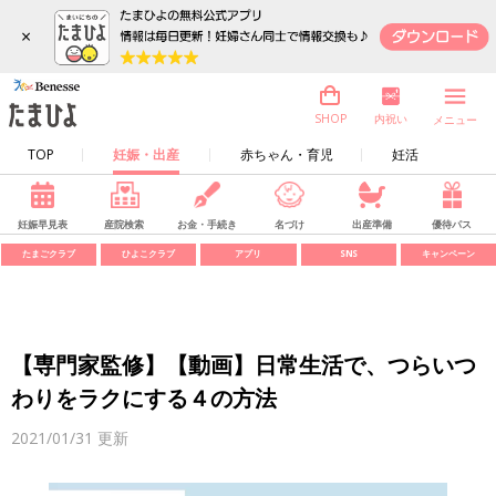
×
内祝い
SHOP
メニュー
TOP
妊娠・出産
赤ちゃん・育児
妊活
妊娠早見表
産院検索
お金・手続き
名づけ
出産準備
優待パス
たまごクラブ
ひよこクラブ
アプリ
SNS
キャンペーン
【専門家監修】【動画】日常生活で、つらいつ
わりをラクにする４の方法
2021/01/31
更新