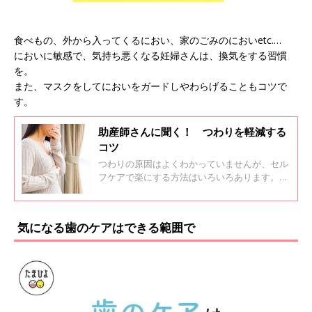
食べもの、外から入ってくるにおい、家のごみのにおいetc.…
においに敏感で、気持ち悪くなる妊婦さんは、換気をする習慣
を。
また、マスクをしてにおいをガードしやわらげることもコツで
す。
助産師さんに聞く！ つわりを軽減する
コツ
つわりの原因はよくわかっていませんが、セル
フケアで楽にする方法はいろいろあります。ポ
イントは、「胃を空っぽにしない」「脱水症状
にならない」「体を休める」。ストレスをため
ないことも大切です。つわりを軽減するコツを
気になる歯のケアはできる範囲で
愛育病院（神奈川県）の助産師・永島直美さん
に聞きました。