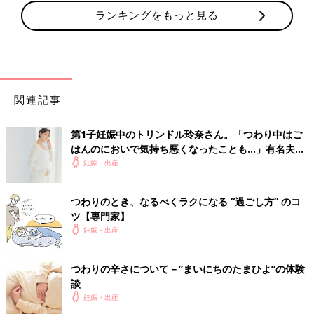
ランキングをもっと見る
関連記事
第1子妊娠中のトリンドル玲奈さん。「つわり中はご
はんのにおいで気持ち悪くなったことも…」有名夫婦
のYouTubeから学んだ夫がつわり中にしたことと
妊娠・出産
は？（たまひよ独占インタビュー後編）
つわりのとき、なるべくラクになる “過ごし方” のコ
ツ【専門家】
妊娠・出産
つわりの辛さについて－”まいにちのたまひよ”の体験
談
妊娠・出産