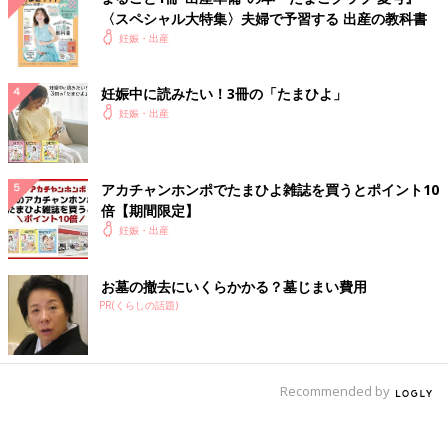
〈スペシャル大特集〉夫婦で予習する 出産の教科書
妊娠・出産
妊娠中に読みたい！3冊の「たまひよ」
妊娠・出産
アカチャンホンポでたまひよ雑誌を買うとポイント10
倍【期間限定】
妊娠・出産
お墓の撤去にいくらかかる？墓じまい費用
PR(くらしの話題)
Recommended by