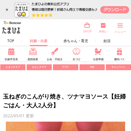
×
内祝い
SHOP
メニュー
TOP
妊娠・出産
赤ちゃん・育児
妊活
妊娠早見表
産院検索
お金・手続き
名づけ
出産準備
優待パス
たまごクラブ
ひよこクラブ
アプリ
SNS
キャンペーン
玉ねぎのこんがり焼き、ツナマヨソース【妊婦
ごはん・大人2人分】
2022/05/01
更新