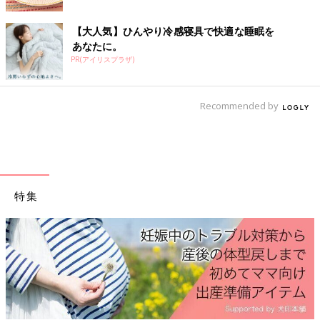
妊娠生活は初めての体験の連続ですね。この本は、そんなあなた
の10ヶ月間を応援するために、各妊娠月数ごとに「今すること」
【大人気】ひんやり冷感寝具で快適な睡眠を
と「注意すること」を徹底解説！陣痛の乗りきり方や、産後1ヶ
あなたに。
月の赤ちゃんのお世話も写真＆イラストでわかりやすく紹介しま
PR(アイリスプラザ)
す。
Recommended by
特集