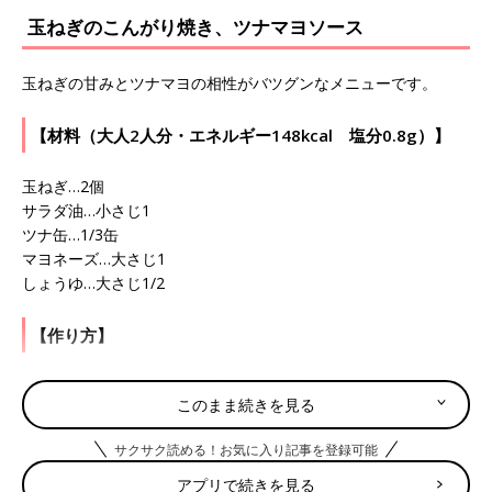
玉ねぎのこんがり焼き、ツナマヨソース
玉ねぎの甘みとツナマヨの相性がバツグンなメニューです。
【材料（大人2人分・エネルギー148kcal 塩分0.8g）】
玉ねぎ…2個
サラダ油…小さじ1
ツナ缶…1/3缶
マヨネーズ…大さじ1
しょうゆ…大さじ1/2
【作り方】
（1）玉ねぎは1cm厚さの輪切りにし、熱したフライパンにサラ
このまま続きを見る
ダ油をひき、両面をこんがり焼く。
（2）（1）を器に盛り、ツナを散らし、よく混ぜ合わせたマヨネ
サクサク読める！お気に入り記事を登録可能
ーズとしょうゆをかける。
アプリで続きを見る