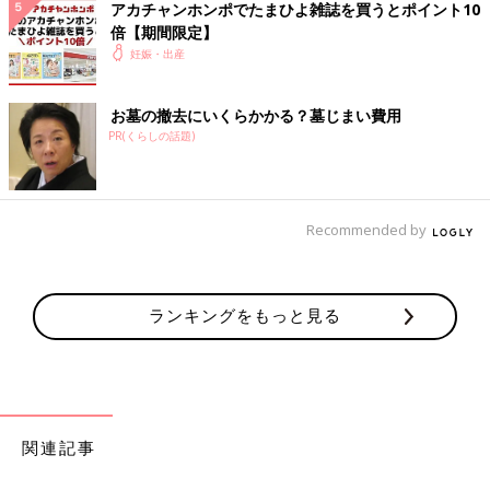
アカチャンホンポでたまひよ雑誌を買うとポイント10
はん・大人2人分】
倍【期間限定】
つわりの時期は、赤ちゃんへの栄養はまだ心配
妊娠・出産
しなくても大丈夫。水分補給だけは忘れずに、
食べられるものを食べられるときに、口にする
ようにしましょう。さっぱり薬味のメニューを
お墓の撤去にいくらかかる？墓じまい費用
紹介します。
PR(くらしの話題)
ブロッコリーのチーズ焼き【妊婦ごは
ん・大人2人分】
葉酸はおなかにいる赤ちゃんの成長のためだけ
ではなく、ママやパパにも大切な栄養です。い
Recommended by
ろいろな食品から毎日バランスよくとりましょ
う。葉酸をとり入れることを意識したメニュー
です。
妊娠中におススメのアプリ
ランキングをもっと見る
アプリ「まいにちのたまひよ」
関連記事