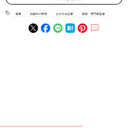
監修／浜内千波先生（ファミリークッキングスクール）
撮影／渡辺七奈
食事
妊娠中の料理
おすすめ記事
医師・専門家監修
【調理の基本】（調理をする前に必ずお読みくださ
い）
◆レシピの材料と作り方は表記してあるもの以外は2人分、各メ
ニューに表示してある熱量、塩分量は1人分です。
◆材料の分量は、小さじ1＝5ml、大さじ1＝15 ml、1カップ＝
200 mlです。
◆下ごしらえで使用する水の分量については、材料では明記して
いません。
◆レシピで使用しているめんつゆは2倍濃縮タイプです。
◆表示の加熱時間は目安なので、加熱具合は十分確認してくださ
い。
◆調理する際は、衛生面に十分気をつけましょう。
妊婦ごはん おすすめレシピ