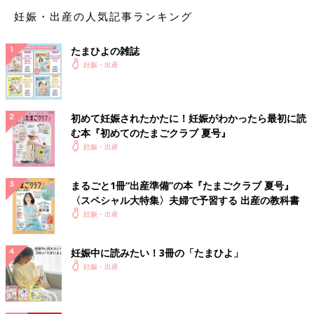
焼ききのこのおろしあえ【妊婦ごはん・
妊娠・出産の人気記事ランキング
大人2人分】
体調が悪くてキッチンに立つのがつらいときの
たまひよの雑誌
妊婦ごはんは、パパにお願いするのもおすすめ
です。パパがちょっとお料理が苦手でも作れ
妊娠・出産
る、簡単、ラクチンなシンプルメニューを紹介
します。
焼き大根の洋風ふろふき【妊婦ごはん・
初めて妊娠されたかたに！妊娠がわかったら最初に読
大人2人分】
む本『初めてのたまごクラブ 夏号』
妊娠中は、カロリーのコントロールが大切で
妊娠・出産
す。おいしくて栄養たっぷりな食材を使って、
カロリーを抑えたメニューを紹介します。旬の
食材を使うとお値段も抑えめになり、おすすめ
まるごと1冊“出産準備”の本『たまごクラブ 夏号』
です。
〈スペシャル大特集〉夫婦で予習する 出産の教科書
焼きがつお、ブロッコリーのあえもの
妊娠・出産
【妊婦ごはん・大人2人分】
ごはんに合う和食は、低カロリーな上に野菜も
多くとれ、妊婦ごはんのおすすめです。塩分が
妊娠中に読みたい！3冊の「たまひよ」
高くならないよう、だしのうまみを上手に使っ
妊娠・出産
て薄味を心がけましょう。
がんもの網焼き薬味おろし添え【妊婦ご