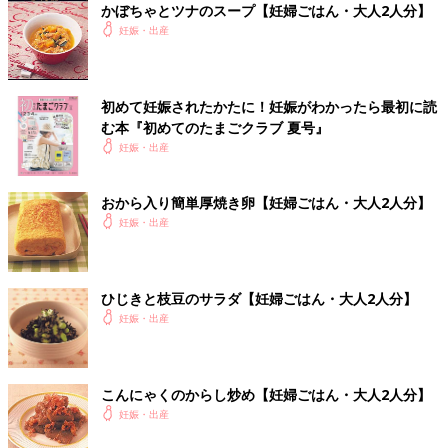
かぼちゃとツナのスープ【妊婦ごはん・大人2人分】
妊娠・出産
初めて妊娠されたかたに！妊娠がわかったら最初に読
む本『初めてのたまごクラブ 夏号』
妊娠・出産
妊娠日数・生後日数に合わせて専門家のアドバイスを毎日お届
け。同じ出産月のママ同士で情報交換したり、励ましあったりで
おから入り簡単厚焼き卵【妊婦ごはん・大人2人分】
きる「ルーム」や、写真だけでは伝わらない”できごと”を簡単に
妊娠・出産
記録できる「成長きろく」も大人気！
ダウンロード（無料）
ひじきと枝豆のサラダ【妊婦ごはん・大人2人分】
妊娠・出産
妊娠中におススメの本
最新! 妊娠・出産新百科 (ベネッセ・ムック たまひよブック
ス たまひよ新百科シリーズ)
こんにゃくのからし炒め【妊婦ごはん・大人2人分】
妊娠・出産
つわりで胃のムカムカに悩まされたり、
体重管理
に苦労したり、