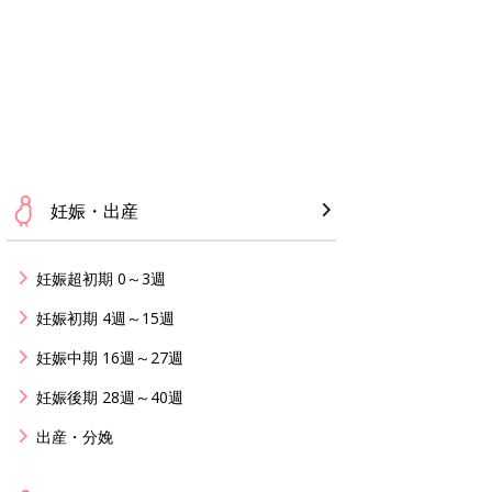
妊娠・出産
妊娠超初期 0～3週
妊娠初期 4週～15週
妊娠中期 16週～27週
妊娠後期 28週～40週
出産・分娩