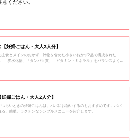
注意ください。
じ【妊婦ごはん・大人2人分】
の主食とメインのおかず、汁物を含めた小さいおかず2品で構成された
素、「炭水化物」「タンパク質」「ビタミン・ミネラル」をバランスよく
【妊婦ごはん・大人2人分】
がつらいときの妊婦ごはんは、パパにお願いするのもおすすめです。パパ
れる、簡単、ラクチンなシンプルメニューを紹介します。