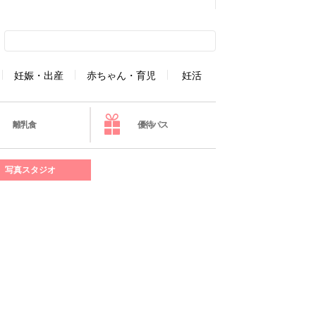
妊娠・出産
赤ちゃん・育児
妊活
離乳食
優待パス
写真スタジオ