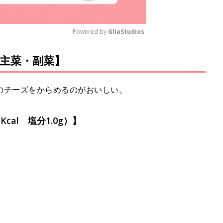
Powered by 
GliaStudios
主菜・副菜】
M
u
t
のチーズをからめるのがおいしい。
e
cal 塩分1.0g）】