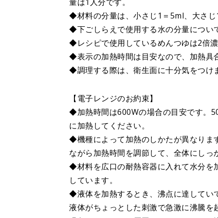
量は1人分です。
◆材料の分量は、小さじ1＝5ml、大さじ1＝
◆下ごしらえで使用する水の分量につい
◆レシピで使用しているめんつゆは2倍
◆表示の加熱時間は目安なので、加熱具
◆調理する際は、衛生面に十分気をつけ
【電子レンジのお約束】
◆加熱時間は600Wの場合の目安です。50
に加熱してください。
◆機種によって加熱のしかたが異なりま
ながら加熱時間を調節して、全体にしっ
◆材料を広口の耐熱容器に入れて水分を
しています。
◆液体を加熱するとき、沸点に達してい
液体がちょっとした刺激で急激に沸騰を