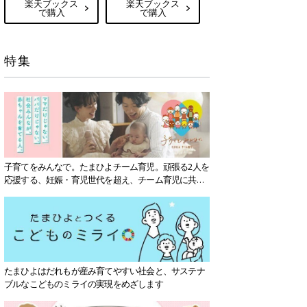
楽天ブックス
楽天ブックス
で購入
で購入
特集
子育てをみんなで。たまひよチーム育児。頑張る2人を
応援する、妊娠・育児世代を超え、チーム育児に共感
する社会を目指していきます。
たまひよはだれもが産み育てやすい社会と、サステナ
ブルなこどものミライの実現をめざします