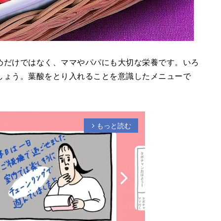
めだけではなく、ママやパパにも大切な栄養です。いろ
しょう。葉酸をとり入れることを意識したメニューで
もっと読む
arrow_forward_ios