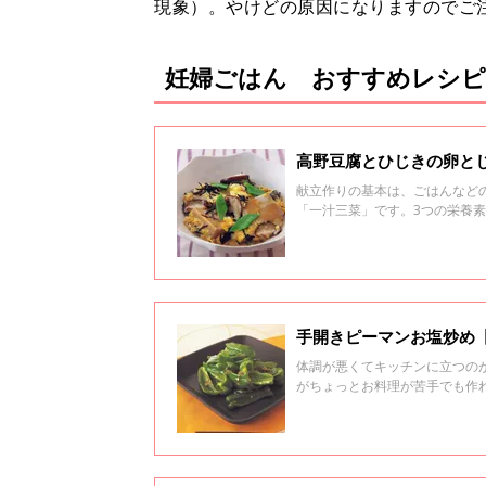
現象）。やけどの原因になりますのでご
妊婦ごはん おすすめレシピ
高野豆腐とひじきの卵と
献立作りの基本は、ごはんなど
「一汁三菜」です。3つの栄養
とれるようにしましょう。
手開きピーマンお塩炒め
体調が悪くてキッチンに立つの
がちょっとお料理が苦手でも作