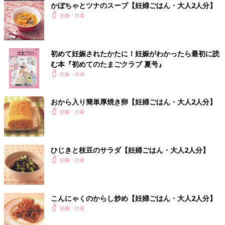
かぼちゃとツナのスープ【妊婦ごはん・大人2人分】
妊娠・出産
初めて妊娠されたかたに！妊娠がわかったら最初に読
む本『初めてのたまごクラブ 夏号』
妊娠・出産
妊娠日数・生後日数に合わせて専門家のアドバイスを毎日お届
け。同じ出産月のママ同士で情報交換したり、励ましあったりで
おから入り簡単厚焼き卵【妊婦ごはん・大人2人分】
きる「ルーム」や、写真だけでは伝わらない”できごと”を簡単に
妊娠・出産
記録できる「成長きろく」も大人気！
ダウンロード（無料）
ひじきと枝豆のサラダ【妊婦ごはん・大人2人分】
妊娠・出産
妊娠中におススメの本
最新! 妊娠・出産新百科 (ベネッセ・ムック たまひよブック
ス たまひよ新百科シリーズ)
こんにゃくのからし炒め【妊婦ごはん・大人2人分】
妊娠・出産
つわりで胃のムカムカに悩まされたり、
体重管理
に苦労したり、