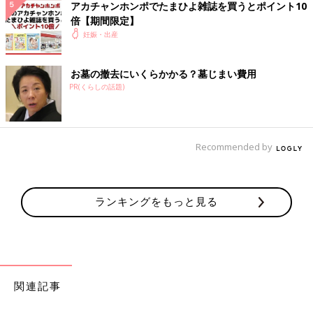
アカチャンホンポでたまひよ雑誌を買うとポイント10
はん・大人2人分】
倍【期間限定】
つわりの時期は、赤ちゃんへの栄養はまだ心配
妊娠・出産
しなくても大丈夫。水分補給だけは忘れずに、
食べられるものを食べられるときに、口にする
ようにしましょう。さっぱり薬味のメニューを
お墓の撤去にいくらかかる？墓じまい費用
紹介します。
PR(くらしの話題)
ブロッコリーのチーズ焼き【妊婦ごは
ん・大人2人分】
葉酸はおなかにいる赤ちゃんの成長のためだけ
ではなく、ママやパパにも大切な栄養です。い
Recommended by
ろいろな食品から毎日バランスよくとりましょ
う。葉酸をとり入れることを意識したメニュー
です。
妊娠中におススメのアプリ
ランキングをもっと見る
アプリ「まいにちのたまひよ」
関連記事