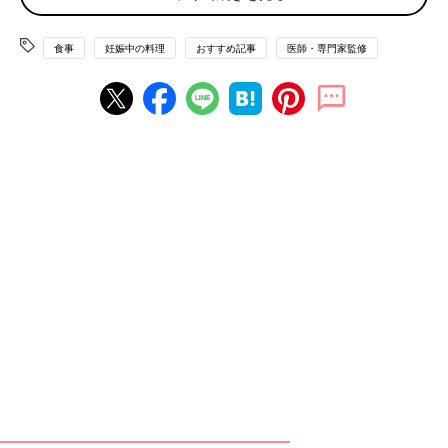
監修／浜内千波先生（ファミリークッキングスクール）
撮影／渡辺七奈
食事
妊娠中の料理
おすすめ記事
医師・専門家監修
【調理の基本】（調理をする前に必ずお読みくださ
い）
◆レシピの材料と作り方は表記してあるもの以外は2人分、各メ
ニューに表示してある熱量、塩分量は1人分です。
◆材料の分量は、小さじ1＝5ml、大さじ1＝15 ml、1カップ＝
200 mlです。
◆下ごしらえで使用する水の分量については、材料では明記して
いません。
◆レシピで使用しているめんつゆは2倍濃縮タイプです。
◆表示の加熱時間は目安なので、加熱具合は十分確認してくださ
い。
◆調理する際は、衛生面に十分気をつけましょう。
妊婦ごはん おすすめレシピ