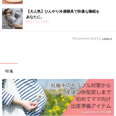
妊娠生活は初めての体験の連続ですね。この本は、そんなあなた
の10ヶ月間を応援するために、各妊娠月数ごとに「今すること」
【大人気】ひんやり冷感寝具で快適な睡眠を
と「注意すること」を徹底解説！陣痛の乗りきり方や、産後1ヶ
あなたに。
月の赤ちゃんのお世話も写真＆イラストでわかりやすく紹介しま
PR(アイリスプラザ)
す。
Recommended by
特集