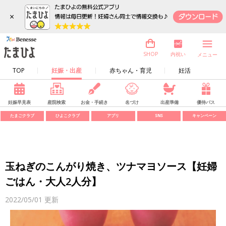
×
内祝い
SHOP
メニュー
TOP
妊娠・出産
赤ちゃん・育児
妊活
妊娠早見表
産院検索
お金・手続き
名づけ
出産準備
優待パス
たまごクラブ
ひよこクラブ
アプリ
SNS
キャンペーン
玉ねぎのこんがり焼き、ツナマヨソース【妊婦
ごはん・大人2人分】
2022/05/01
更新