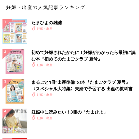
焼ききのこのおろしあえ【妊婦ごはん・
妊娠・出産の人気記事ランキング
大人2人分】
体調が悪くてキッチンに立つのがつらいときの
たまひよの雑誌
妊婦ごはんは、パパにお願いするのもおすすめ
です。パパがちょっとお料理が苦手でも作れ
妊娠・出産
る、簡単、ラクチンなシンプルメニューを紹介
します。
焼き大根の洋風ふろふき【妊婦ごはん・
初めて妊娠されたかたに！妊娠がわかったら最初に読
大人2人分】
む本『初めてのたまごクラブ 夏号』
妊娠中は、カロリーのコントロールが大切で
妊娠・出産
す。おいしくて栄養たっぷりな食材を使って、
カロリーを抑えたメニューを紹介します。旬の
食材を使うとお値段も抑えめになり、おすすめ
まるごと1冊“出産準備”の本『たまごクラブ 夏号』
です。
〈スペシャル大特集〉夫婦で予習する 出産の教科書
焼きがつお、ブロッコリーのあえもの
妊娠・出産
【妊婦ごはん・大人2人分】
ごはんに合う和食は、低カロリーな上に野菜も
多くとれ、妊婦ごはんのおすすめです。塩分が
妊娠中に読みたい！3冊の「たまひよ」
高くならないよう、だしのうまみを上手に使っ
妊娠・出産
て薄味を心がけましょう。
がんもの網焼き薬味おろし添え【妊婦ご