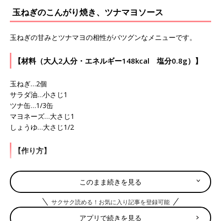
玉ねぎのこんがり焼き、ツナマヨソース
玉ねぎの甘みとツナマヨの相性がバツグンなメニューです。
【材料（大人2人分・エネルギー148kcal 塩分0.8g）】
玉ねぎ…2個
サラダ油…小さじ1
ツナ缶…1/3缶
マヨネーズ…大さじ1
しょうゆ…大さじ1/2
【作り方】
（1）玉ねぎは1cm厚さの輪切りにし、熱したフライパンにサラ
このまま続きを見る
ダ油をひき、両面をこんがり焼く。
（2）（1）を器に盛り、ツナを散らし、よく混ぜ合わせたマヨネ
サクサク読める！お気に入り記事を登録可能
ーズとしょうゆをかける。
アプリで続きを見る