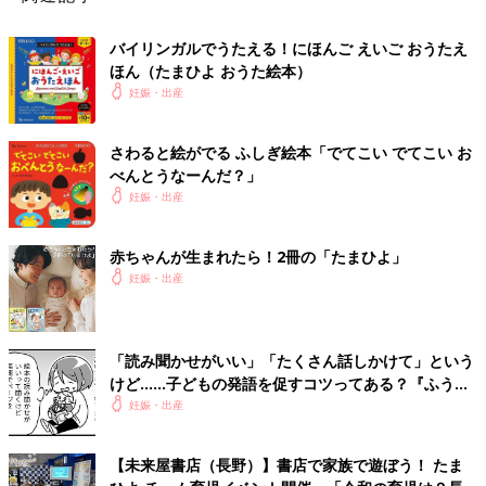
バイリンガルでうたえる！にほんご えいご おうたえ
ほん（たまひよ おうた絵本）
妊娠・出産
さわると絵がでる ふしぎ絵本「でてこい でてこい お
べんとうなーんだ？」
妊娠・出産
赤ちゃんが生まれたら！2冊の「たまひよ」
妊娠・出産
「読み聞かせがいい」「たくさん話しかけて」という
けど……子どもの発語を促すコツってある？『ふうふ
う子育て ＃64』
妊娠・出産
【未来屋書店（長野）】書店で家族で遊ぼう！ たま