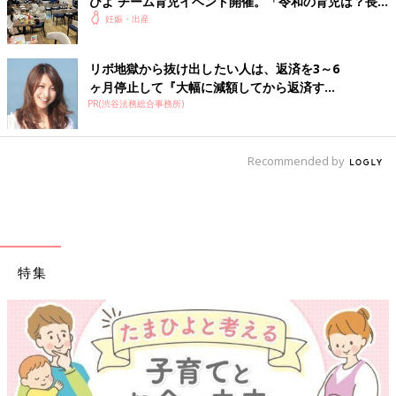
ひよ チーム育児イベント開催。「令和の育児は？長
野県の場合は？」トークも。
妊娠・出産
リボ地獄から抜け出したい人は、返済を3～6
ヶ月停止して『大幅に減額してから返済す...
PR(渋谷法務総合事務所)
Recommended by
特集
【ワクチン接種できるものも】妊婦の感染症対策、知って