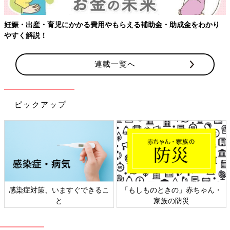
をわかり
連載一覧へ
ピックアップ
」赤ちゃん・
日本外来小児科学会リーフレッ
六星占術 細木かおり
災
ト検討会
相談