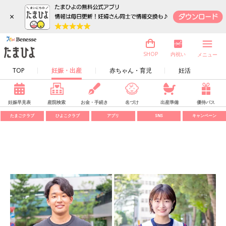
×
内祝い
SHOP
メニュー
TOP
妊娠・出産
赤ちゃん・育児
妊活
妊娠早見表
産院検索
お金・手続き
名づけ
出産準備
優待パス
たまごクラブ
ひよこクラブ
アプリ
SNS
キャンペーン