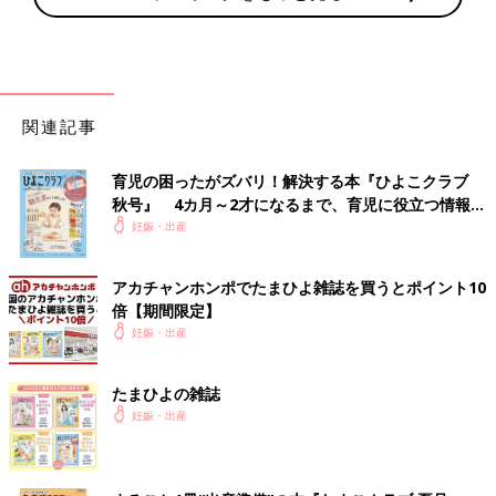
関連記事
育児の困ったがズバリ！解決する本『ひよこクラブ
秋号』 4カ月～2才になるまで、育児に役立つ情報が
いっぱい！
妊娠・出産
アカチャンホンポでたまひよ雑誌を買うとポイント10
倍【期間限定】
妊娠・出産
たまひよの雑誌
妊娠・出産