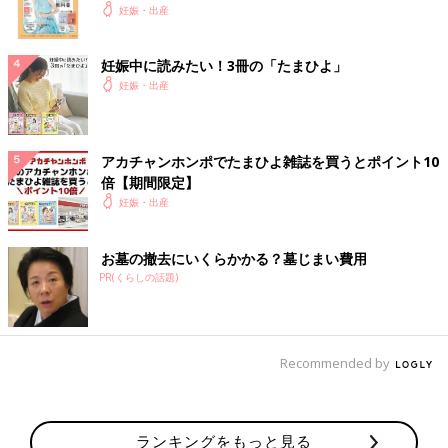
妊娠・出産
妊娠中に読みたい！3冊の「たまひよ」
妊娠・出産
アカチャンホンポでたまひよ雑誌を買うとポイント10
倍【期間限定】
妊娠・出産
お墓の撤去にいくらかかる？墓じまい費用
PR(くらしの話題)
Recommended by
ランキングをもっと見る