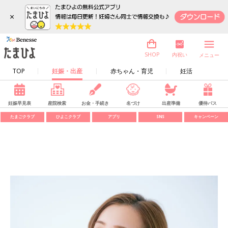
×
内祝い
SHOP
メニュー
TOP
妊娠・出産
赤ちゃん・育児
妊活
妊娠早見表
産院検索
お金・手続き
名づけ
出産準備
優待パス
たまごクラブ
ひよこクラブ
アプリ
SNS
キャンペーン