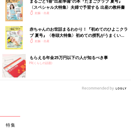
まるごと1冊“出産準備”の本『たまごクラブ 夏号』
〈スペシャル大特集〉夫婦で予習する 出産の教科書
妊娠・出産
赤ちゃんのお世話まるわかり！『初めてのひよこクラ
ブ 夏号』〈巻頭大特集〉初めての授乳がうまくい
く！ おっぱい・ミルクの基本と夏のトラブル 解決テ
妊娠・出産
ク
もらえる年金25万円以下の人が知るべき事
PR(くらしの話題)
Recommended by
特集