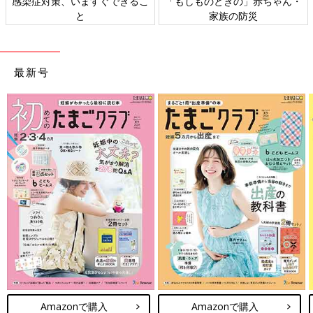
日本外来小児科学会リーフレッ
六星占術 細木かおりさんの人生
ト検討会
相談
最新号
Amazonで購入
Amazonで購入