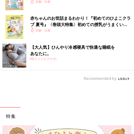
妊娠・出産
赤ちゃんのお世話まるわかり！『初めてのひよこクラ
ブ 夏号』〈巻頭大特集〉初めての授乳がうまくい
く！ おっぱい・ミルクの基本と夏のトラブル 解決テ
妊娠・出産
ク
【大人気】ひんやり冷感寝具で快適な睡眠を
あなたに。
PR(アイリスプラザ)
Recommended by
特集