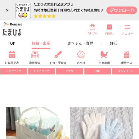
×
内祝い
SHOP
メニュー
TOP
妊娠・出産
赤ちゃん・育児
妊活
妊娠早見表
産院検索
お金・手続き
名づけ
出産準備
優待パス
たまごクラブ
ひよこクラブ
アプリ
SNS
キャンペーン