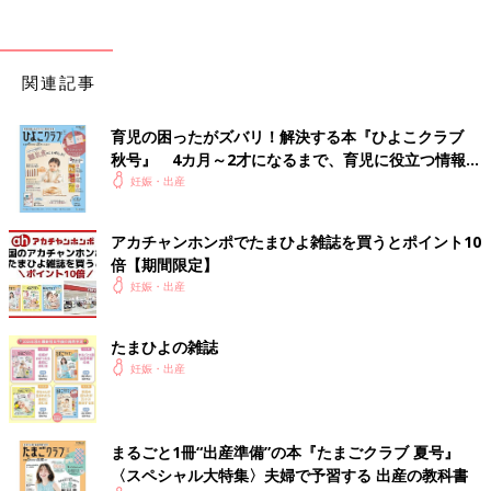
関連記事
育児の困ったがズバリ！解決する本『ひよこクラブ
秋号』 4カ月～2才になるまで、育児に役立つ情報が
いっぱい！
妊娠・出産
アカチャンホンポでたまひよ雑誌を買うとポイント10
倍【期間限定】
妊娠・出産
たまひよの雑誌
妊娠・出産
まるごと1冊“出産準備”の本『たまごクラブ 夏号』
〈スペシャル大特集〉夫婦で予習する 出産の教科書