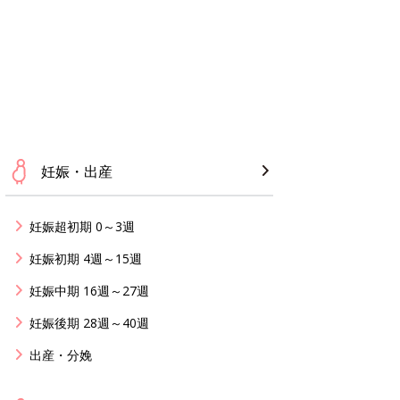
妊娠・出産
妊娠超初期 0～3週
妊娠初期 4週～15週
妊娠中期 16週～27週
妊娠後期 28週～40週
出産・分娩