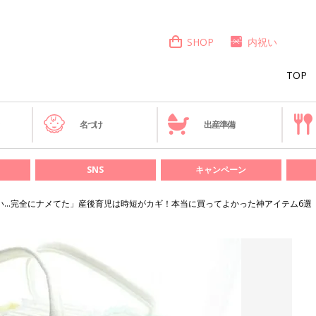
SHOP
内祝い
TOP
き
名づけ
出産準備
SNS
キャンペーン
い…完全にナメてた」産後育児は時短がカギ！本当に買ってよかった神アイテム6選