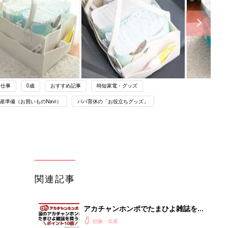
仕事
0歳
おすすめ記事
時短家電・グッズ
産準備（お買いものNavi）
パパ育休の「お役立ちグッズ」
関連記事
アカチャンホンポでたまひよ雑誌を買
うとポイント10倍【期間限定】
妊娠・出産