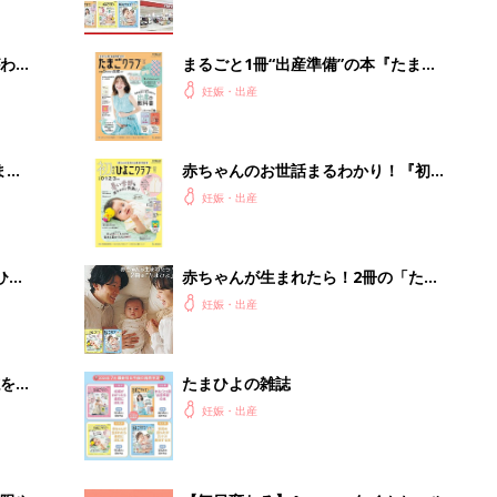
わか
まるごと1冊“出産準備”の本『たまご
まご
クラブ 夏号』〈スペシャル大特集〉
妊娠・出産
夫婦で予習する 出産の教科書
まご
赤ちゃんのお世話まるわかり！『初め
集〉
てのひよこクラブ 夏号』〈巻頭大特
妊娠・出産
集〉初めての授乳がうまくいく！ お
っぱい・ミルクの基本と夏のトラブル
解決テク
ひ
赤ちゃんが生まれたら！2冊の「たま
ひよ」
妊娠・出産
を買
たまひよの雑誌
妊娠・出産