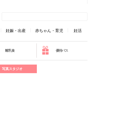
妊娠・出産
赤ちゃん・育児
妊活
離乳食
優待パス
写真スタジオ