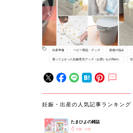
出産準備
ベビー用品・グッズ
産後の悩み
買ってよかった妊娠育児グッズ（お買いものNavi）
出
妊娠・出産の人気記事ランキング
たまひよの雑誌
妊娠・出産