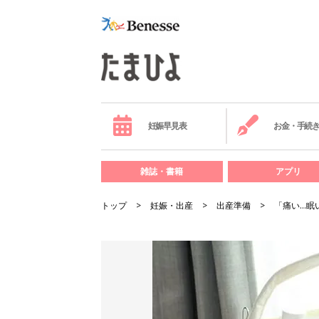
妊娠早見表
お金・手続
雑誌・書籍
アプリ
トップ
妊娠・出産
出産準備
「痛い…眠