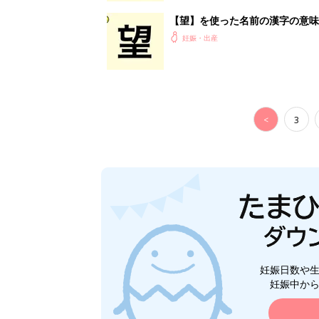
【望】を使った名前の漢字の意味
妊娠・出産
<
3
妊娠日数や
妊娠中か