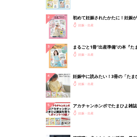
初めて妊娠されたかたに！妊娠が
ったら最初に読む本『初めてのた
妊娠・出産
クラブ 夏号』
まるごと1冊“出産準備”の本『た
クラブ 夏号』〈スペシャル大特
妊娠・出産
夫婦で予習する 出産の教科書
妊娠中に読みたい！3冊の「たま
よ」
妊娠・出産
アカチャンホンポでたまひよ雑誌
うとポイント10倍【期間限定】
妊娠・出産