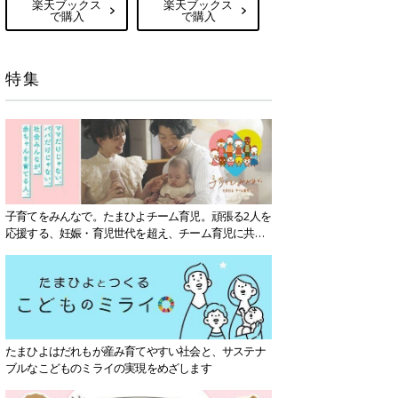
楽天ブックス
楽天ブックス
で購入
で購入
特集
子育てをみんなで。たまひよチーム育児。頑張る2人を
応援する、妊娠・育児世代を超え、チーム育児に共感
する社会を目指していきます。
たまひよはだれもが産み育てやすい社会と、サステナ
ブルなこどものミライの実現をめざします