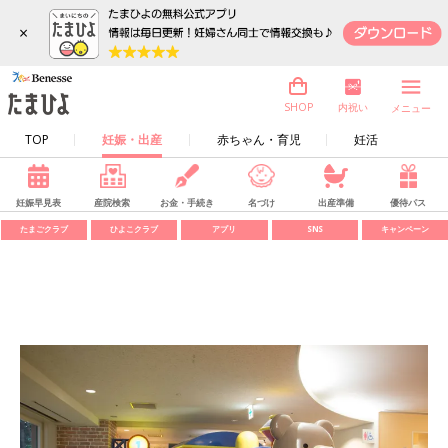
×
内祝い
SHOP
メニュー
TOP
妊娠・出産
赤ちゃん・育児
妊活
妊娠早見表
産院検索
お金・手続き
名づけ
出産準備
優待パス
たまごクラブ
ひよこクラブ
アプリ
SNS
キャンペーン