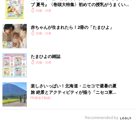
ブ 夏号』〈巻頭大特集〉初めての授乳がうまくい
く！ おっぱい・ミルクの基本と夏のトラブル 解決テ
妊娠・出産
ク
赤ちゃんが生まれたら！2冊の「たまひよ」
妊娠・出産
たまひよの雑誌
妊娠・出産
楽しさいっぱい！北海道・ニセコで避暑の夏
旅 絶景とアクティビティが揃う「ニセコ東...
PR(東急不動産)
Recommended by