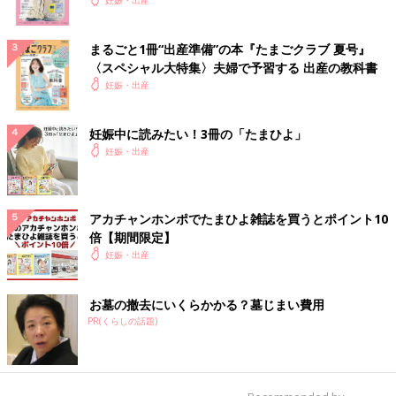
妊娠・出産
まるごと1冊“出産準備”の本『たまごクラブ 夏号』
〈スペシャル大特集〉夫婦で予習する 出産の教科書
妊娠・出産
妊娠中に読みたい！3冊の「たまひよ」
妊娠・出産
アカチャンホンポでたまひよ雑誌を買うとポイント10
倍【期間限定】
妊娠・出産
お墓の撤去にいくらかかる？墓じまい費用
PR(くらしの話題)