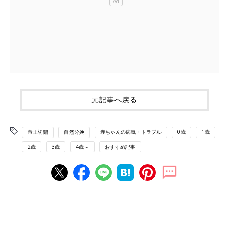
元記事へ戻る
帝王切開
自然分娩
赤ちゃんの病気・トラブル
0歳
1歳
2歳
3歳
4歳～
おすすめ記事