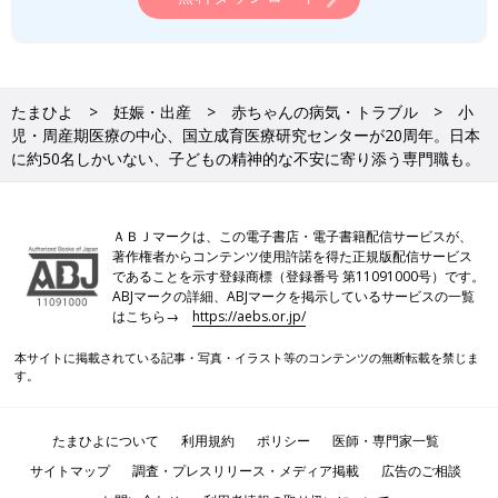
たまひよ
妊娠・出産
赤ちゃんの病気・トラブル
小
児・周産期医療の中心、国立成育医療研究センターが20周年。日本
に約50名しかいない、子どもの精神的な不安に寄り添う専門職も。
ＡＢＪマークは、この電子書店・電子書籍配信サービスが、
著作権者からコンテンツ使用許諾を得た正規版配信サービス
であることを示す登録商標（登録番号 第11091000号）です。
ABJマークの詳細、ABJマークを掲示しているサービスの一覧
はこちら→
https://aebs.or.jp/
本サイトに掲載されている記事・写真・イラスト等のコンテンツの無断転載を禁じま
す。
たまひよについて
利用規約
ポリシー
医師・専門家一覧
サイトマップ
調査・プレスリリース・メディア掲載
広告のご相談