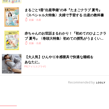
まるごと1冊“出産準備”の本『たまごクラブ 夏号』
〈スペシャル大特集〉夫婦で予習する 出産の教科書
妊娠・出産
赤ちゃんのお世話まるわかり！『初めてのひよこクラ
ブ 夏号』〈巻頭大特集〉初めての授乳がうまくい
く！ おっぱい・ミルクの基本と夏のトラブル 解決テ
妊娠・出産
ク
【大人気】ひんやり冷感寝具で快適な睡眠を
あなたに。
PR(アイリスプラザ)
Recommended by