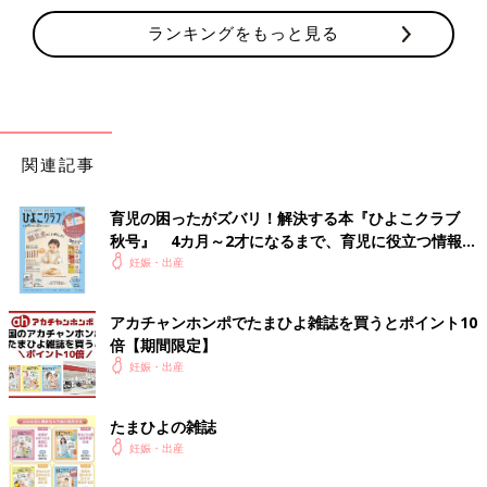
ランキングをもっと見る
関連記事
育児の困ったがズバリ！解決する本『ひよこクラブ
秋号』 4カ月～2才になるまで、育児に役立つ情報が
いっぱい！
妊娠・出産
アカチャンホンポでたまひよ雑誌を買うとポイント10
倍【期間限定】
妊娠・出産
たまひよの雑誌
妊娠・出産