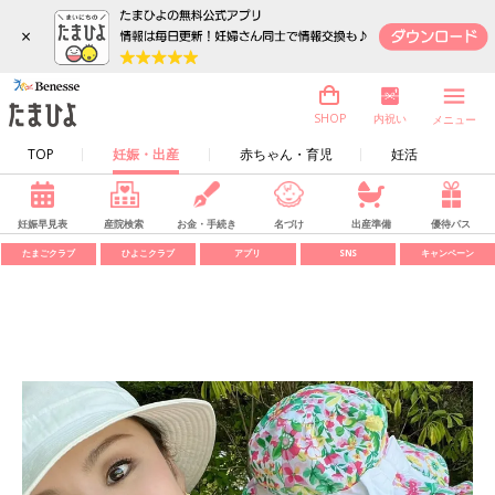
×
内祝い
SHOP
メニュー
TOP
妊娠・出産
赤ちゃん・育児
妊活
妊娠早見表
産院検索
お金・手続き
名づけ
出産準備
優待パス
たまごクラブ
ひよこクラブ
アプリ
SNS
キャンペーン