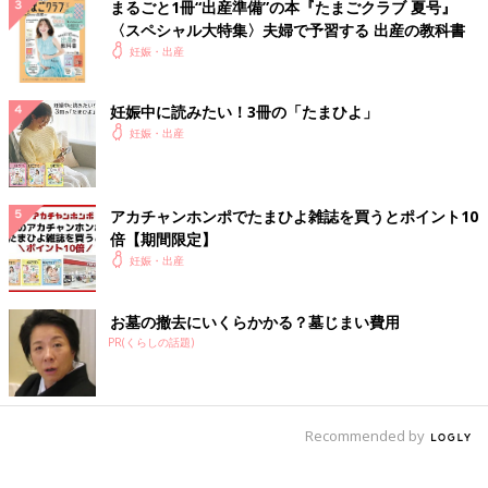
まるごと1冊“出産準備”の本『たまごクラブ 夏号』
〈スペシャル大特集〉夫婦で予習する 出産の教科書
妊娠・出産
妊娠中に読みたい！3冊の「たまひよ」
妊娠・出産
アカチャンホンポでたまひよ雑誌を買うとポイント10
倍【期間限定】
妊娠・出産
お墓の撤去にいくらかかる？墓じまい費用
PR(くらしの話題)
Recommended by