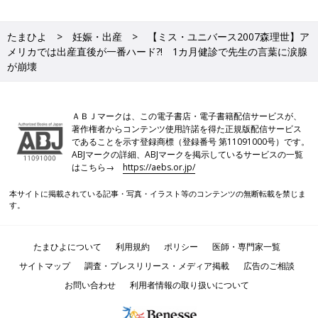
たまひよ
妊娠・出産
【ミス・ユニバース2007森理世】ア
メリカでは出産直後が一番ハード?! 1カ月健診で先生の言葉に涙腺
が崩壊
ＡＢＪマークは、この電子書店・電子書籍配信サービスが、
著作権者からコンテンツ使用許諾を得た正規版配信サービス
であることを示す登録商標（登録番号 第11091000号）です。
ABJマークの詳細、ABJマークを掲示しているサービスの一覧
はこちら→
https://aebs.or.jp/
本サイトに掲載されている記事・写真・イラスト等のコンテンツの無断転載を禁じま
す。
たまひよについて
利用規約
ポリシー
医師・専門家一覧
サイトマップ
調査・プレスリリース・メディア掲載
広告のご相談
お問い合わせ
利用者情報の取り扱いについて