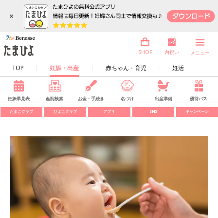
×
内祝い
SHOP
メニュー
TOP
妊娠・出産
赤ちゃん・育児
妊活
妊娠早見表
産院検索
お金・手続き
名づけ
出産準備
優待パス
たまごクラブ
ひよこクラブ
アプリ
SNS
キャンペーン