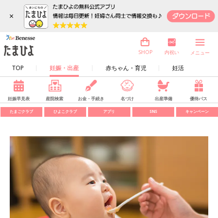
×
内祝い
SHOP
メニュー
TOP
妊娠・出産
赤ちゃん・育児
妊活
妊娠早見表
産院検索
お金・手続き
名づけ
出産準備
優待パス
たまごクラブ
ひよこクラブ
アプリ
SNS
キャンペーン