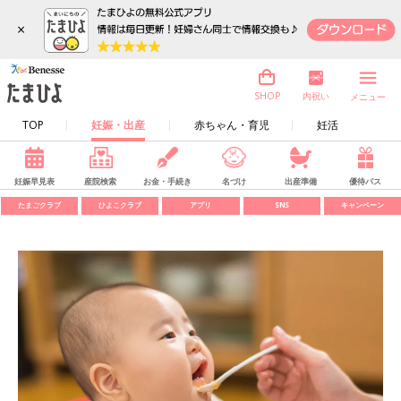
×
内祝い
SHOP
メニュー
TOP
妊娠・出産
赤ちゃん・育児
妊活
妊娠早見表
産院検索
お金・手続き
名づけ
出産準備
優待パス
たまごクラブ
ひよこクラブ
アプリ
SNS
キャンペーン