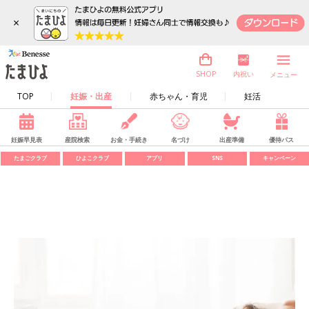
×
内祝い
SHOP
メニュー
TOP
妊娠・出産
赤ちゃん・育児
妊活
妊娠早見表
産院検索
お金・手続き
名づけ
出産準備
優待パス
たまごクラブ
ひよこクラブ
アプリ
SNS
キャンペーン