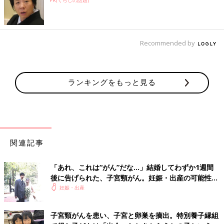
Recommended by
ランキングをもっと見る
関連記事
「あれ、これは“がん”だな…」結婚してわずか1週間
後に告げられた、子宮頸がん。妊娠・出産の可能性が
閉ざされ、後遺症と戦う日々の中…【体験談】
妊娠・出産
子宮頸がんを患い、子宮と卵巣を摘出。特別養子縁組