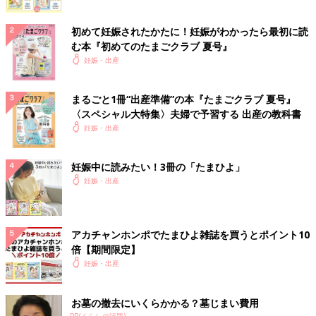
初めて妊娠されたかたに！妊娠がわかったら最初に読
む本『初めてのたまごクラブ 夏号』
妊娠・出産
まるごと1冊“出産準備”の本『たまごクラブ 夏号』
〈スペシャル大特集〉夫婦で予習する 出産の教科書
妊娠・出産
妊娠中に読みたい！3冊の「たまひよ」
妊娠・出産
アカチャンホンポでたまひよ雑誌を買うとポイント10
倍【期間限定】
妊娠・出産
お墓の撤去にいくらかかる？墓じまい費用
PR(くらしの話題)