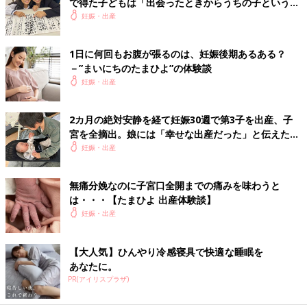
で得た子どもは「出会ったときからうちの子という感
じがした」【体験談】
妊娠・出産
1日に何回もお腹が張るのは、妊娠後期あるある？
－”まいにちのたまひよ”の体験談
妊娠・出産
2カ月の絶対安静を経て妊娠30週で第3子を出産、子
宮を全摘出。娘には「幸せな出産だった」と伝えたい
【極低出生体重児】
妊娠・出産
無痛分娩なのに子宮口全開までの痛みを味わうと
は・・・【たまひよ 出産体験談】
妊娠・出産
【大人気】ひんやり冷感寝具で快適な睡眠を
あなたに。
PR(アイリスプラザ)