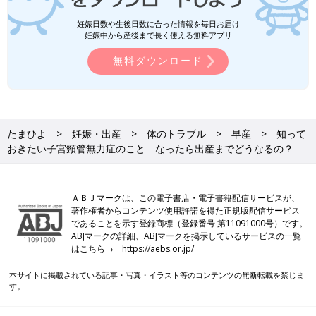
妊娠日数や生後日数に合った情報を毎日お届け
妊娠中から産後まで長く使える無料アプリ
無料ダウンロード
たまひよ
妊娠・出産
体のトラブル
早産
知って
おきたい子宮頸管無力症のこと なったら出産までどうなるの？
ＡＢＪマークは、この電子書店・電子書籍配信サービスが、
著作権者からコンテンツ使用許諾を得た正規版配信サービス
であることを示す登録商標（登録番号 第11091000号）です。
ABJマークの詳細、ABJマークを掲示しているサービスの一覧
はこちら→
https://aebs.or.jp/
本サイトに掲載されている記事・写真・イラスト等のコンテンツの無断転載を禁じま
す。