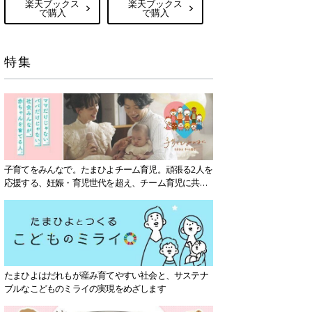
楽天ブックス
楽天ブックス
で購入
で購入
特集
子育てをみんなで。たまひよチーム育児。頑張る2人を
応援する、妊娠・育児世代を超え、チーム育児に共感
する社会を目指していきます。
たまひよはだれもが産み育てやすい社会と、サステナ
ブルなこどものミライの実現をめざします