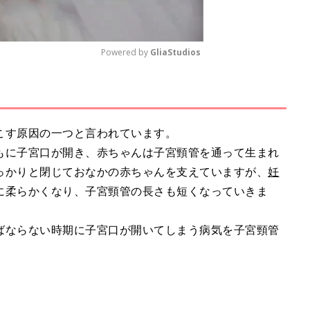
Powered by 
GliaStudios
M
u
t
こす原因の一つと言われています。
e
もに子宮口が開き、赤ちゃんは子宮頸管を通って生まれ
っかりと閉じておなかの赤ちゃんを支えていますが、
妊
に柔らかくなり、子宮頸管の長さも短くなっていきま
ばならない時期に子宮口が開いてしまう病気を子宮頸管