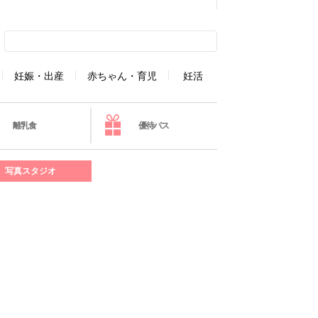
妊娠・出産
赤ちゃん・育児
妊活
離乳食
優待パス
写真スタジオ