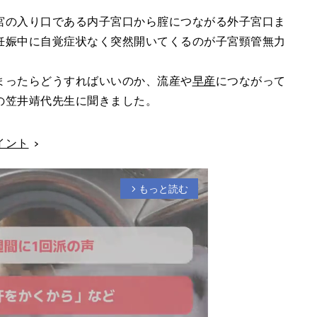
宮の入り口である内子宮口から腟につながる外子宮口ま
妊娠中に自覚症状なく突然開いてくるのが子宮頸管無力
。
まったらどうすればいいのか、流産や
早産
につながって
の笠井靖代先生に聞きました。
イント
もっと読む
arrow_forward_ios