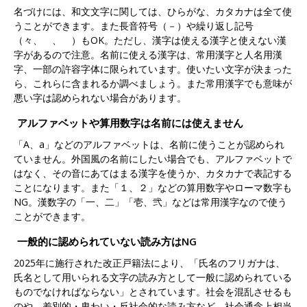
名づけには、和文文字に関しては、ひらがな、カタカナは全て使
うことができます。また長音符号（－）や繰り返し記号
（々、ゝ、ゞ）もOK。ただし、漢字は使える漢字と使えない漢
字があるので注意。名前に使える漢字は、常用漢字と人名用漢
字、一部の許容字体に限られています。使いたい文字が決まった
ら、これらに含まれるか調べましょう。また常用漢字でも意味が
悪い字は認められない場合があります。
アルファベットや算用数字は名前には使えません
「A、a」などのアルファベットは、名前に使うことが認められ
ていません。外国風の名前にしたい場合でも、アルファベットで
はなく、その音にあてはまる漢字を使うか、カタカナで表記する
ことになります。また「１、２」などの算用数字やローマ数字も
NG。漢数字の「一、二」「壱、弐」などは常用漢字なので使う
ことができます。
一般的に認められていない読み方はNG
2025年に施行された改正戸籍法により、「氏名のフリガナは、
氏名として用いられる文字の読み方として一般に認められている
ものでなければならない」とされています。社会を混乱させるも
のや、差別的・卑わい・反社会的な読み方など、社会通念上相当