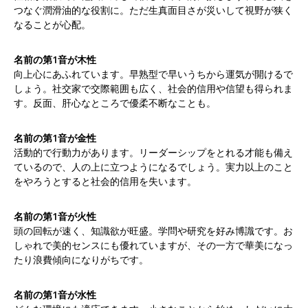
つなぐ潤滑油的な役割に。ただ生真面目さが災いして視野が狭く
なることが心配。
名前の第1音が木性
向上心にあふれています。早熟型で早いうちから運気が開けるで
しょう。社交家で交際範囲も広く、社会的信用や信望も得られま
す。反面、肝心なところで優柔不断なことも。
名前の第1音が金性
活動的で行動力があります。リーダーシップをとれる才能も備え
ているので、人の上に立つようになるでしょう。実力以上のこと
をやろうとすると社会的信用を失います。
名前の第1音が火性
頭の回転が速く、知識欲が旺盛。学問や研究を好み博識です。お
しゃれで美的センスにも優れていますが、その一方で華美になっ
たり浪費傾向になりがちです。
名前の第1音が水性