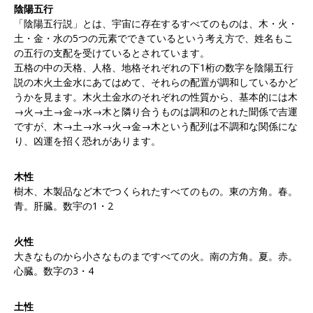
陰陽五行
「陰陽五行説」とは、宇宙に存在するすべてのものは、木・火・
土・金・水の5つの元素でできているという考え方で、姓名もこ
の五行の支配を受けているとされています。
五格の中の天格、人格、地格それぞれの下1桁の数字を陰陽五行
説の木火土金水にあてはめて、それらの配置が調和しているかど
うかを見ます。木火土金水のそれぞれの性質から、基本的には木
→火→土→金→水→木と隣り合うものは調和のとれた聞係で吉運
ですが、木→土→水→火→金→木という配列は不調和な関係にな
り、凶運を招く恐れがあります。
木性
樹木、木製品など木でつくられたすべてのもの。東の方角。春。
青。肝臓。数宇の1・2
火性
大きなものから小さなものまですべての火。南の方角。夏。赤。
心臓。数字の3・4
土性