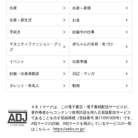
出産
出産～産後
出産～新生児
お金
手続き
妊娠中の仕事
マタニティファッション・グッ
赤ちゃんの名前・名づけ
ズ
イベント
出産準備
妊娠・出産体験談
日記・マンガ
タレント・有名人
動画
ＡＢＪマークは、この電子書店・電子書籍配信サービスが、
著作権者からコンテンツ使用許諾を得た正規版配信サービス
であることを示す登録商標（登録番号 第11091000号）です。
ABJマークの詳細、ABJマークを掲示しているサービスの一覧
はこちら→
https://aebs.or.jp/