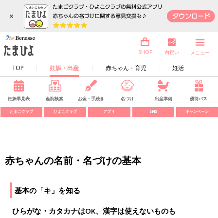
×
内祝い
SHOP
メニュー
TOP
妊娠・出産
赤ちゃん・育児
妊活
妊娠早見表
産院検索
お金・手続き
名づけ
出産準備
優待パス
たまごクラブ
ひよこクラブ
アプリ
SNS
キャンペーン
赤ちゃんの名前・名づけの基本
基本の「キ」を知る
ひらがな・カタカナはOK、漢字は使えないものも