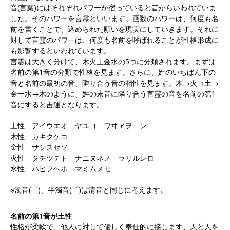
音(言葉)にはそれぞれパワ一が宿っていると昔からいわれていま
した。そのパワーを言霊といいます。画数のパワーは、何度も名
前を書くことで、込められた願いを現実にしていきます。それに
対して言霊のパワ一は、何度も名前を呼ばれることが性格形成に
も影響するといわれています。
言霊は大きく分けて、木火土金水の5つに分類されます。まずは
名前の第1音の分類で性格を見ます。さらに、姓のいちばん下の
音と名前の最初の音、隣り合う音の相性を見ます。木→火→土→
金一水→木のように、姓の末音に隣り合う言霊の音を名前の第1
音にすると吉運となります。
土性 アイウエオ ヤユヨ ワヰヱヲ ン
木性 カキクケコ
金性 サシスセソ
火性 タチツテト ナニヌネノ ラリルレロ
水性 ハヒフヘホ マミムメモ
※濁音(゛)、半濁音(゜)は清音と同じに考えます。
名前の第1音が土性
性格が柔軟で、他人に対して優しく奉仕的に接します、人と人を