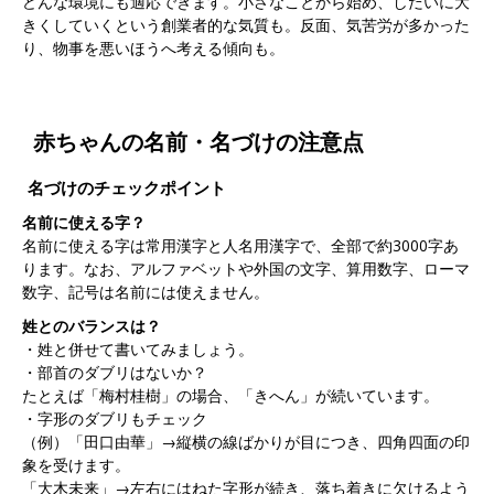
どんな環境にも適応できます。小さなことから始め、しだいに大
きくしていくという創業者的な気質も。反面、気苦労が多かった
り、物事を悪いほうへ考える傾向も。
赤ちゃんの名前・名づけの注意点
名づけのチェックポイント
名前に使える字？
名前に使える字は常用漢字と人名用漢字で、全部で約3000字あ
ります。なお、アルファベットや外国の文字、算用数字、ローマ
数字、記号は名前には使えません。
姓とのバランスは？
・姓と併せて書いてみましょう。
・部首のダブリはないか？
たとえば「梅村桂樹」の場合、「きへん」が続いています。
・字形のダブリもチェック
（例）「田口由華」→縦横の線ばかりが目につき、四角四面の印
象を受けます。
「大木未来」→左右にはねた字形が続き、落ち着きに欠けるよう