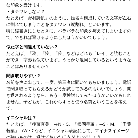
な印象を受けます。
・タテワレしない？
たとえば「野村詩帆」のように、姓名を構成している文字が左右
に割れてしまうことをタテワレ（縦割れ）といいます。
特に縦書きにしたときに、バラバラな印象を与えてしまいますの
で、できれば避けるようにしたほうがいいでしょう。
似た字と間違えていない？
たとえば、「玲」「怜」「伶」などはどれも「レイ」と読むこと
ができ、字形も似ています。うっかり混同しているというような
ことはありませんか？
聞き取りやすい？
名前を声に出して、一度、第三者に聞いてもらいましょう。電話
で聞き取ってもらえるかどうか試してみるのもいいでしょう。聞
き返されるようなら、もう一度検討してみたほうがいいかもしれ
ません。子どもが、これからずっと使う名前ということを考え
て。
イニシャルは？
たとえば、「後藤直美」→N・G、「松岡星羅」→S・M、「千葉
若葉」→W・Cなど、イニシャル表記にして、マイナスイメージ
の強いものは、避けておいたほうがよいでしょう。