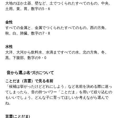
大地のほか土器、壁など、土でつくられたすべてのもの。中央。
土用。黄。胃。数宇の5・6
金性
すべての金属と、金属でつくられたすべてのもの。西の方角。
秋。白。肺臓。数字の7・8
水性
大洋、大河から飲料水、水滴まですべての水。北の方角。冬。
黒。下腹部。数字の9・0
音から選ぶ名づけについて
ことだま（言霊）で見る名前
「候補は挙がったけどどれにしよう」など名前を決める際に迷っ
てしまったら、音の持つパワー「ことだま」を用いて絞り込むの
もいいでしょう。どんな子に育ってほしいか考えながら選んで
ね。
言霊(ことだま)