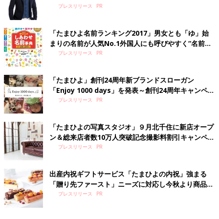
に就任～
プレスリリース
「たまひよ名前ランキング2017」男女とも「ゆ」始
まりの名前が人気No.1外国人にも呼びやすく“名前の
短縮化”が進む
プレスリリース
「たまひよ」創刊24周年新ブランドスローガン
「Enjoy 1000 days」を発表～創刊24周年キャンペー
ンとあわせて雑誌、SNSなどで発信～
プレスリリース
「たまひよの写真スタジオ」９月北千住に新店オープ
ン＆総来店者数10万人突破記念撮影料割引キャンペー
ンを実施
プレスリリース
出産内祝ギフトサービス「たまひよの内祝」強まる
「贈り先ファースト」ニーズに対応し今秋より商品・
挨拶状サービスを強化
プレスリリース