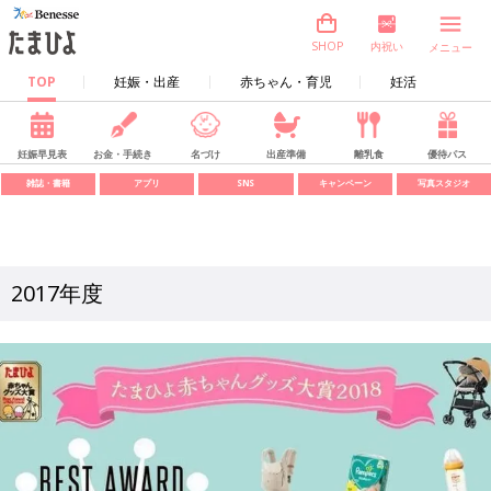
内祝い
SHOP
メニュー
TOP
妊娠・出産
赤ちゃん・育児
妊活
妊娠早見表
お金・手続き
名づけ
出産準備
離乳食
優待パス
雑誌・書籍
アプリ
SNS
キャンペーン
写真スタジオ
2017年度