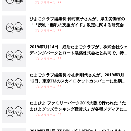
検討会」の構成員に選出されました
プレスリリース
ひよこクラブ編集長 仲村教子さんが、厚生労働省の
「『授乳・離乳の支援ガイド』改定に関する研究会」
の構成員に選出されました
プレスリリース
2019年3月14日 妊活たまごクラブが、株式会社ウェ
ディングパークとロート製薬株式会社と共同で、特別
イベント“結婚と一緒に考える「ふたり妊活」のスス
プレスリリース
メ supported by ロート製薬”を開催いたしました
たまごクラブ編集長 小山田明代さんが、2019年3月
12日、東京FMのスカイロケットカンパニーに出演い
たしました
プレスリリース
たまひよ ファミリーパーク2019大阪で行われた「た
まひよグッズランキング授賞式」が各種メディアに取
り上げられました
プレスリリース
2019年3月1日 TBSテレビ「ビビット」のりゅうちぇ