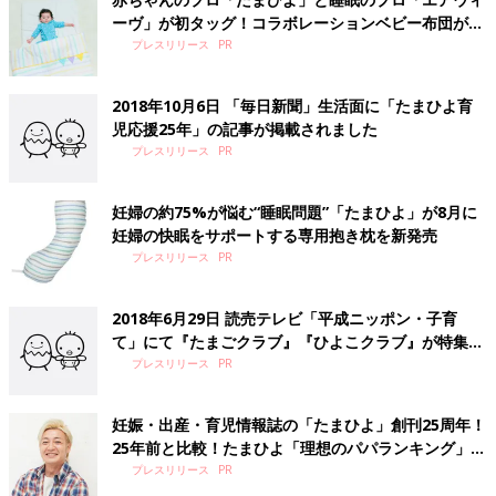
ーヴ」が初タッグ！コラボレーションベビー布団が誕
生
プレスリリース
2018年10月6日 「毎日新聞」生活面に「たまひよ育
児応援25年」の記事が掲載されました
プレスリリース
妊婦の約75%が悩む“睡眠問題”「たまひよ」が8月に
妊婦の快眠をサポートする専用抱き枕を新発売
プレスリリース
2018年6月29日 読売テレビ「平成ニッポン・子育
て」にて『たまごクラブ』『ひよこクラブ』が特集さ
れました
プレスリリース
妊娠・出産・育児情報誌の「たまひよ」創刊25周年！
25年前と比較！たまひよ「理想のパパランキング」発
表 2018年１位は、つるの剛士さん
プレスリリース