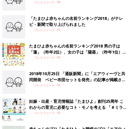
た
プレスリリース
「たまひよ赤ちゃんの名前ランキング2018」がテレ
ビ・新聞で取り上げられました
プレスリリース
たまひよ赤ちゃんの名前ランキング2018 男の子は
「蓮」（昨年2位）、女の子は「陽葵」（昨年1位）が
１位 「律」、「みこと」 人気ドラマ配役名が急上
プレスリリース
昇！
2018年10月25日 「通販新聞」に「エアウィーヴと共
同開発 ベビー布団セットを発売」の記事が掲載され
ました
プレスリリース
妊娠・出産・育児情報誌「たまひよ」創刊25周年 こ
れからの育児に必要なコト・モノを考える 「＃ミラ
イ育児プロジェクト」をスタート ～乃木坂46、落合
プレスリリース
陽一氏など新時代のキーパーソン多数参加！～
赤ちゃんのプロ「たまひよ」と睡眠のプロ「エアウィ