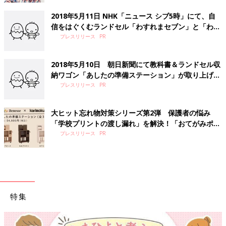
2018年5月11日 NHK「ニュース シブ5時」にて、自
信をはぐくむランドセル「わすれまセブン」と「わす
れナイン」が取り上げられました
プレスリリース
2018年5月10日 朝日新聞にて教科書＆ランドセル収
納ワゴン「あしたの準備ステーション」が取り上げら
れました
プレスリリース
大ヒット忘れ物対策シリーズ第2弾 保護者の悩み
「学校プリントの渡し漏れ」を解決！「おてがみポス
ト」付き教科書＆ランドセル収納ワゴン『あしたの準
プレスリリース
備ステーション』を４月新発売
特集