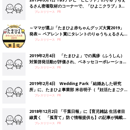
るさん密着取材のコーナーで、「ひよこクラブ」3月
号が紹介されました
プレスリリース
～ママが選ぶ「たまひよ赤ちゃんグッズ大賞2019」
発表～ ペアレント賞にタレントのりゅうちぇるさん
と辻希美さん 清潔さ、時短につながるグッズが人気
プレスリリース
2019年2月4日 「たまひよ」での風疹（ふうしん）
対策啓発活動が評価され、ベネッセコーポレーション
が風疹対策優良企業に選ばれました
プレスリリース
2019年2月4日 Wedding Park「結婚あした研究
所」に、たまひよ事業部 米谷明子（『妊活たまごク
ラブ』編集長）のインタビューが掲載されました
プレスリリース
2018年12月2日 「千葉日報」に【育児雑誌 生活者目
線貫く 「孤育て」防ぐ情報提供も】の記事が掲載さ
れました
プレスリリース