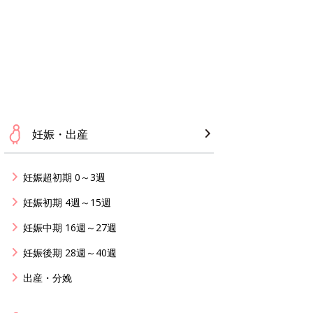
妊娠・出産
妊娠超初期 0～3週
妊娠初期 4週～15週
妊娠中期 16週～27週
妊娠後期 28週～40週
出産・分娩