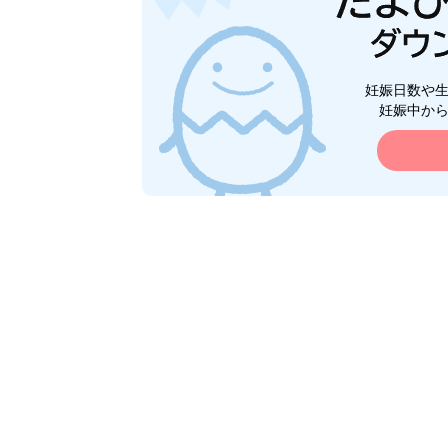
妊娠日数や
妊娠中か