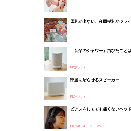
母乳が出ない、夜間授乳がツライ
「音楽のシャワー」浴びたこと
PR(デノン)
部屋を沼らせるスピーカー
PR(デノン)
ピアスをしてても痛くないヘッ
PR(Marshall Group AB)