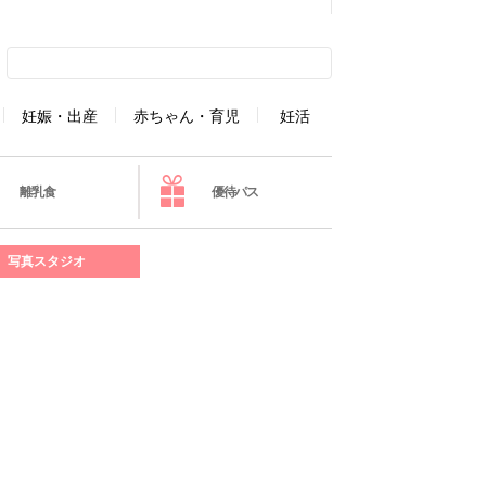
妊娠・出産
赤ちゃん・育児
妊活
離乳食
優待パス
写真スタジオ