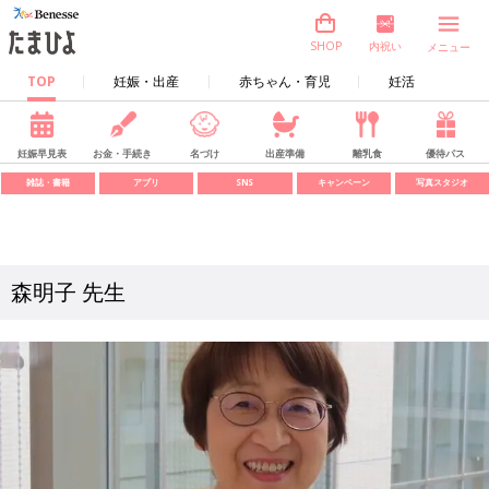
内祝い
SHOP
メニュー
TOP
妊娠・出産
赤ちゃん・育児
妊活
妊娠早見表
お金・手続き
名づけ
出産準備
離乳食
優待パス
雑誌・書籍
アプリ
SNS
キャンペーン
写真スタジオ
森明子 先生