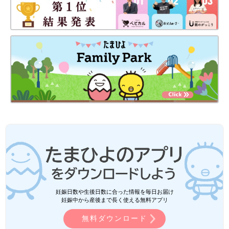
妊娠日数や生後日数に合った情報を毎日お届け
妊娠中から産後まで長く使える無料アプリ
無料ダウンロード
妊娠初期
妊娠中期
妊娠後期
体のトラブル
産後の悩み
たまひよ
森明子 先生
ＡＢＪマークは、この電子書店・電子書籍配信サービスが、
著作権者からコンテンツ使用許諾を得た正規版配信サービス
であることを示す登録商標（登録番号 第11091000号）です。
ABJマークの詳細、ABJマークを掲示しているサービスの一覧
はこちら→
https://aebs.or.jp/