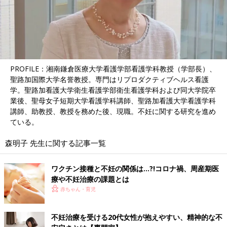
PROFILE：湘南鎌倉医療大学看護学部看護学科教授（学部長）、
聖路加国際大学名誉教授。専門はリプロダクティブヘルス看護
学。聖路加看護大学衛生看護学部衛生看護学科および同大学院卒
業後、聖母女子短期大学看護学科講師、聖路加看護大学看護学科
講師、助教授、教授を務めた後、現職。不妊に関する研究を進め
ている。
森明子 先生に関する記事一覧
ワクチン接種と不妊の関係は…?!コロナ禍、周産期医
療や不妊治療の課題とは
赤ちゃん・育児
不妊治療を受ける20代女性が抱えやすい、精神的な不