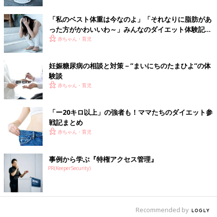
しずつでも成果が見えてくるようになるとやる気もアップ！ 周
りの人と励ましあってチャレンジするのも良いかもしれません。
「私のベスト体重は今なのよ」「それなりに脂肪があ
自分に合ったダイエット方法を見つけて夏に向けて自分が納得で
った方がかわいいわ～」みんなのダイエット体験記！
きるスタイルを目指しましょう！
少しぽっちゃりのほうが健康で長生きできるってホン
赤ちゃん・育児
ト!?【専門家に聞く】
（文：ふくだりょうこ）
妊娠糖尿病の相談と対策－”まいにちのたまひよ”の体
■文中のコメントは『ウィメンズパーク』の投稿を再編集したも
験談
のです。
赤ちゃん・育児
「ー20キロ以上」の強者も！ママたちのダイエット参
戦記まとめ
赤ちゃん・育児
事例から学ぶ『特権アクセス管理』
PR(KeeperSecurity)
Recommended by