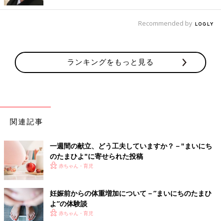
生活習慣を見直す
Recommended by
「仕事を始めたら自然と痩せました！フルタイムの仕事だったの
で、昼食をとってからの休憩もなく、お菓子が食べられない環境
にいたのも大きかったかも。生活リズムも早寝早起きになり夜7
ランキングをもっと見る
時には夕飯を食べて、疲れて果てて子どもと9時過ぎには寝落ち
(笑)夜も間食する時間がなくて食べませんでした」
「運動にせよ食事にせよ、やっぱり、摂取カロリー＜消費カロリ
ーにすれば痩せると実感しています。アラフォーです。アプリで
カロリーをつけて、一日1500キロカロリーを守りました。じり
関連記事
じりと、少ないときは一ヶ月0.5キロとかでしたが、少しずつ痩
せました。運動はなるべく階段使うとか気持ち程度でしたが、ち
一週間の献立、どう工夫していますか？－"まいにち
ゃんと体脂肪率も７％くらい減りました」
のたまひよ"に寄せられた投稿
赤ちゃん・育児
「食べた物をノートに記録しています。体重も毎日測定。もとも
と、『痩せたら測る』と思って測ってなかったら、めちゃめちゃ
妊娠前からの体重増加について－”まいにちのたまひ
増えてたので、毎日測るって大事だと思いました」
よ”の体験談
体重が減り始めるまでは心が折れてしまいそうになりますが、少
赤ちゃん・育児