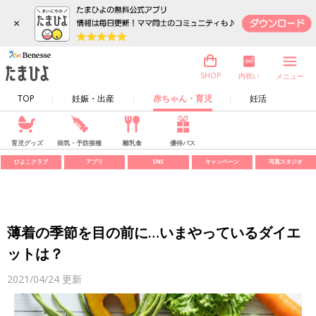
×
内祝い
SHOP
メニュー
TOP
妊娠・出産
赤ちゃん・育児
妊活
育児グッズ
病気・予防接種
離乳食
優待パス
ひよこクラブ
アプリ
SNS
キャンペーン
写真スタジオ
薄着の季節を目の前に…いまやっているダイエ
ットは？
2021/04/24
更新