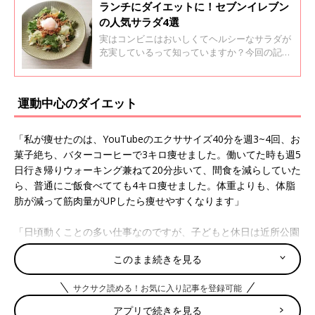
ランチにダイエットに！セブンイレブン
の人気サラダ4選
実はコンビニはおいしくてヘルシーなサラダが
充実しているって知っていますか？今回の記事
では、セブンイレブンのサラダを上手に活用し
てヘルシー生活を楽しんでいる様子を、インス
タグラムの投稿から集めてみました！ぜひ今日
運動中心のダイエット
のランチから試してみてくださいね。
「私が痩せたのは、YouTubeのエクササイズ40分を週3~4回、お
菓子絶ち、バターコーヒーで3キロ痩せました。働いてた時も週5
日行き帰りウォーキング兼ねて20分歩いて、間食を減らしていた
ら、普通にご飯食べてても4キロ痩せました。体重よりも、体脂
肪が減って筋肉量がUPしたら痩せやすくなります」
「日頃動くことの多い仕事なのですが、子どもと休日は近所公園
でバドミントンをしたり、ボール投げをしたり、今頃ポケＧＯに
このまま続きを見る
ハマり出した子どもがいるのでポケストップ探しに歩いたりして
います。絶対歩いていかない場所まで歩いて行って、この前は1
サクサク読める！お気に入り記事を登録可能
時間半で５キロ歩いていました」
アプリで続きを見る