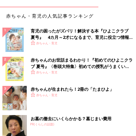
ます」
赤ちゃん・育児の人気記事ランキング
「太って足の裏が痛く2階から一階に降りるのが苦痛になり、も
う、覚悟を決めなきゃ！と思って『月曜断食』をしました。つま
育児の困ったがズバリ！解決する本『ひよこクラブ
り糖質制限です。面白いように体重が落ち、3ヶ月で10キロは落
夏号』 4カ月～2才になるまで、育児に役立つ情報が
ちました」
いっぱい！
赤ちゃん・育児
「とりあえず、夕飯は18時まで、炭水化物を摂らない、というこ
とを地味になるべく続けてます。翌日結構きついですが、お昼の
赤ちゃんのお世話まるわかり！『初めてのひよこクラ
みがっつり食べてます」
ブ 夏号』〈巻頭大特集〉初めての授乳がうまくい
く！ おっぱい・ミルクの基本と夏のトラブル 解決テ
赤ちゃん・育児
「今から3年くらい前に、事務職から接客の立ち仕事に転職した
ク
のと同時に、白米にもち麦を混ぜて食べるようになったら、1年
赤ちゃんが生まれたら！2冊の「たまひよ」
で6キロ減りました！ 昼を食べて仕事に行って、夕飯食べるの
赤ちゃん・育児
が20時頃。8時間、ほぼ何も食べないのがいいのかも、と思って
います」
お墓の撤去にいくらかかる？墓じまい費用
「食事はなるべく糖質を取らず（野菜、たんぱく質多め)、間食
PR(くらしの話題)
はヨーグルトやノンシュガーの飴、チーズなどにしています」