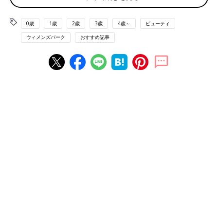
「コツは諦めないこと。運動し始めたら1ヶ月は嫌にならないく
らいでいいから毎日必ず続ける。面倒になったらほんの1分のエ
0歳
1歳
2歳
3歳
4歳～
ビューティ
クササイズだけでもいいから継続するのが大事です。本当に少し
ウィメンズパーク
おすすめ記事
ずつ少しずつ、筋力がついて筋肉量が増えていき、あれ、ちょっ
と体のラインが変わってきたかな？ と思った頃に体重が減って
きます」
「通勤時、歩く歩幅をいつもより十センチ、広げて歩くだけで随
分違います」
食事中心のダイエット
「朝はブランパンと目玉焼き、昼はしらたきでパスタ風、夜はお
かずのみで少しずつ痩せてきました。お腹がすいたら笹かまとか
チーズ、のりなどで凌いでます」
「パン類、麺類は摂らないようにしてます。でもどうしてもバイ
オリズムがあるから食欲が我慢できない日もあるし、友人との外
食では合わせて食べます。甘いものも全く食べないわけではあり
ません。そのかわりやる気がある時は1日ほぼ断食したりしてい