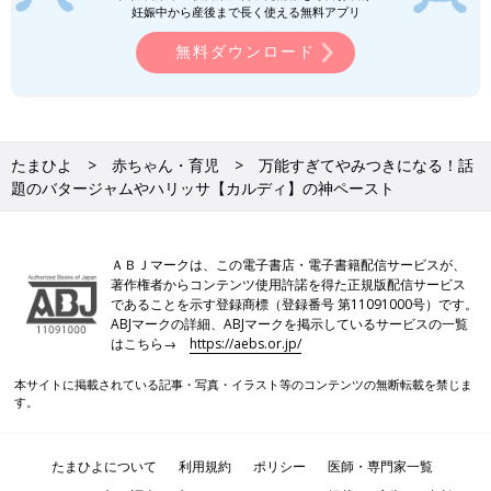
妊娠中から産後まで長く使える無料アプリ
無料ダウンロード
たまひよ
赤ちゃん・育児
万能すぎてやみつきになる！話
題のバタージャムやハリッサ【カルディ】の神ペースト
ＡＢＪマークは、この電子書店・電子書籍配信サービスが、
著作権者からコンテンツ使用許諾を得た正規版配信サービス
であることを示す登録商標（登録番号 第11091000号）です。
ABJマークの詳細、ABJマークを掲示しているサービスの一覧
はこちら→
https://aebs.or.jp/
見た目は大きく変わりませんが「ドライフルーツ・ナッツ あん
本サイトに掲載されている記事・写真・イラスト等のコンテンツの無断転載を禁じま
ペースト」（右）はツヤっとしたあんペーストの中にごろっとし
す。
たドライフルーツが入っています。「小倉あんバター」（左）は
バターが入っているからなのかやや乳白色であずきの粒がたっぷ
り入っています。
たまひよについて
利用規約
ポリシー
医師・専門家一覧