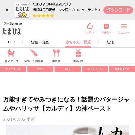
×
内祝い
SHOP
メニュー
TOP
妊娠・出産
赤ちゃん・育児
妊活
育児グッズ
病気・予防接種
離乳食
優待パス
ひよこクラブ
アプリ
SNS
キャンペーン
写真スタジオ
万能すぎてやみつきになる！話題のバタージャ
ムやハリッサ【カルディ】の神ペースト
2021/07/02
更新