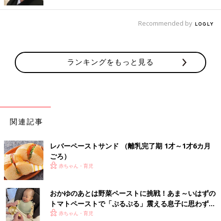
Recommended by
実はこのペーストはお料理にも使えるんです♪ わが家で好評だっ
たのは「タンドリーチキン」。ペーストと塩麹で鶏もも肉を揉み
込んで、フライパンで両面焼きしたあと、トースターでじっくり
火を通すだけ。少ない調味料で本格的なタンドリーチキンが作れ
ランキングをもっと見る
ます。
コーヒー専門店カルディならでは「コーヒーホイッ
プクリーム」
関連記事
レバーペーストサンド （離乳完了期 1才～1才6カ月
ごろ）
赤ちゃん・育児
おかゆのあとは野菜ペーストに挑戦！あま～いはずの
トマトペーストで「ぷるぷる」震える息子に思わず爆
笑【ぐっち夫婦の離乳食】
赤ちゃん・育児