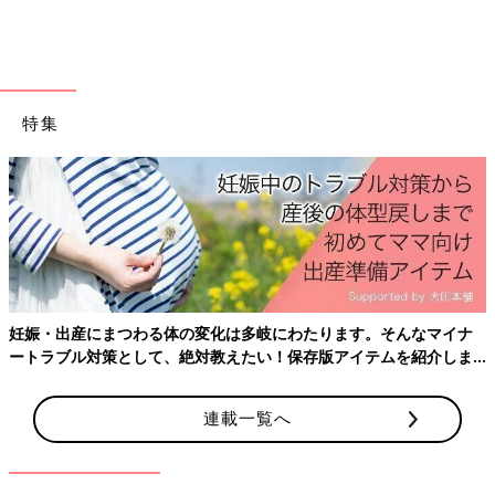
特集
開けた瞬間ふわっと漂うコーヒーのいい香り……。じゅうぶんな
甘さがあるので子どもでも食べられそう。ペーストは伸びもよく
て、焼いていないやわらかいパンに塗って食べても最高！「コレ
でもか！」というぐらいパンにたっぷり付けて食べたい一品で
す。
万能すぎる調味料「ハリッサ」はパンにも合う！
妊娠・出産にまつわる体の変化は多岐にわたります。そんなマイナ
ートラブル対策として、絶対教えたい！保存版アイテムを紹介しま
す。
連載一覧へ