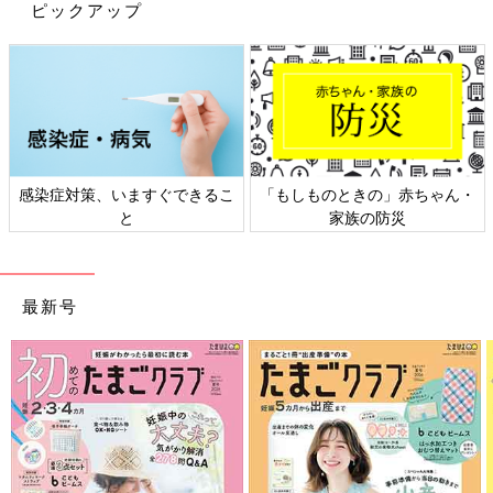
ピックアップ
最近話題になっている唐辛子をベースにした地中海生まれの万能
感染症対策、いますぐできるこ
「もしものときの」赤ちゃん・
調味料「ハリッサ」。こちらもカルディオリジナル商品。トマト
と
家族の防災
ベースのスープや煮込み料理、パスタなどに使える大人味のスパ
イシーな調味料ですが、これがまたパンにも合っちゃうんです！
エキゾチックなのにクセになる！
最新号