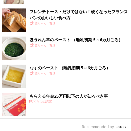
フレンチトーストだけではない！硬くなったフランス
パンのおいしい食べ方
赤ちゃん・育児
こちらの「コーヒーホイップクリーム」もカルディオリジナル商
品。カルディといえば人気NO.1のコーヒー豆「マイルドカルデ
ほうれん草のペースト （離乳初期 5～6カ月ごろ）
ィ」ですよね。そのマイルドカルディを極細挽きして練りこんで
赤ちゃん・育児
いるという本格的なクリームペーストです。
甘さの中にふんわり香るコーヒー
なすのペースト （離乳初期 5～6カ月ごろ）
赤ちゃん・育児
もらえる年金25万円以下の人が知るべき事
PR(くらしの話題)
Recommended by