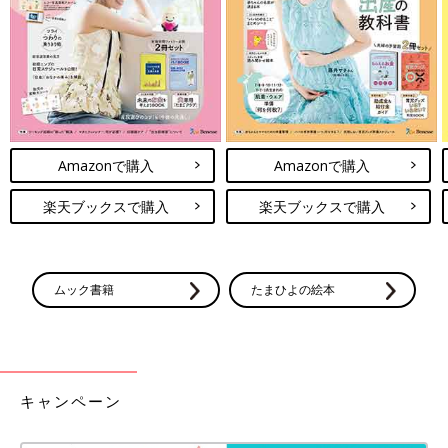
Amazonで購入
Amazonで購入
ハリッサをそのまま付けてもおいしいですが、辛さを少しマイル
楽天ブックスで購入
楽天ブックスで購入
ドにするためにハリッサとマヨネーズを1:1で混ぜ、最後にチー
ズをのせてトーストしました。コレがめちゃくちゃウマい……！
サルサソースともチリソースとも違うちょっぴりクセのある辛さ
で、ピザトーストのような仕上がりで食べ応えたっぷりです。味
ムック書籍
たまひよの絵本
もしっかり付くので、パパも大満足間違いなし！
ジャムに飽きたら“あん”で味変！
キャンペーン