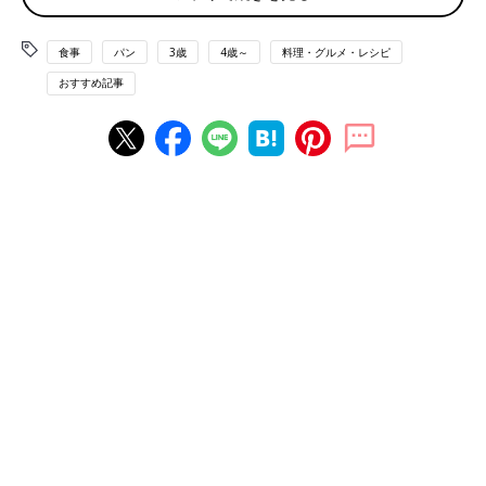
まず紹介するのはカルディのオリジナル商品「ぬって焼いたらカ
レーパン」。一時期は入手困難になってしまったぐらい人気のペ
食事
パン
3歳
4歳～
料理・グルメ・レシピ
ーストです。最近は購入できる個数に制限がありますが、以前よ
おすすめ記事
り買いやすくなってきましたよ♪
ぬって焼くだけでサクサクカレーパンに