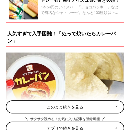
1本64円のアイスバー「チョコバッキー」など
で有名なシャトレーゼ。なんと100種類以上も
あると言われているシャトレーゼのアイスです
が、今年の4月から5月にかけて発売されている
新作アイスもじわじわ人気上昇中！ 子どもはも
人気すぎて入手困難！「ぬって焼いたらカレーパ
ちろん、大人のご褒美にぴったりのアイスもた
ン」
っぷりお届けします♪
このまま続きを見る
サクサク読める！お気に入り記事を登録可能
アプリで続きを見る