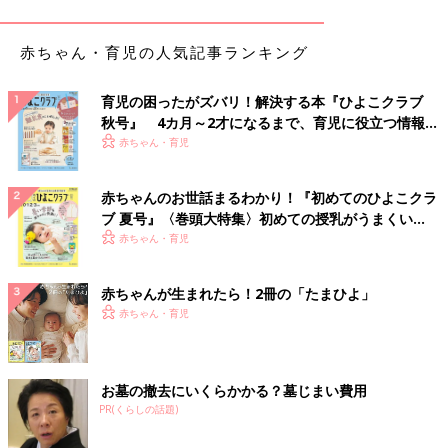
名前のとおりペーストをぬったパンをトーストするだけでカレー
赤ちゃん・育児の人気記事ランキング
パンに変身！ 揚げていないのに食感がザクザクしていて、お味
もカレーパンそのもの。チーズをのせて焼くとまろやかになって
育児の困ったがズバリ！解決する本『ひよこクラブ
さらにおいしくなりますよ。
秋号』 4カ月～2才になるまで、育児に役立つ情報が
調味料としても優秀！
いっぱい！
赤ちゃん・育児
赤ちゃんのお世話まるわかり！『初めてのひよこクラ
ブ 夏号』〈巻頭大特集〉初めての授乳がうまくい
く！ おっぱい・ミルクの基本と夏のトラブル 解決テ
赤ちゃん・育児
ク
赤ちゃんが生まれたら！2冊の「たまひよ」
赤ちゃん・育児
お墓の撤去にいくらかかる？墓じまい費用
PR(くらしの話題)