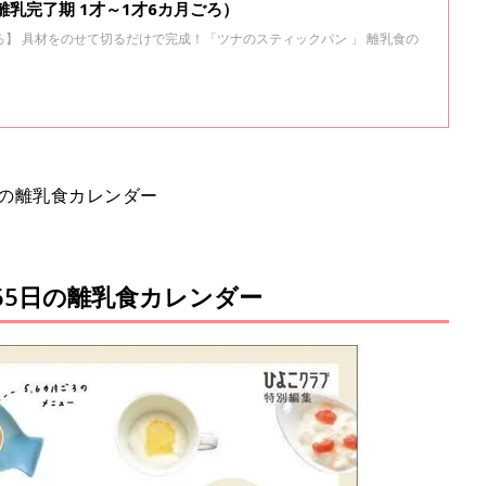
離乳完了期 1才～1才6カ月ごろ）
ごろ】 具材をのせて切るだけで完成！「ツナのスティックパン 」 離乳食の
日の離乳食カレンダー
65日の離乳食カレンダー