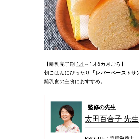
【離乳完了期
1才
～1才6カ月ごろ】
朝ごはんにぴったり
「レバーペーストサン
離乳食の主食におすすめ。
監修の先生
太田百合子 先生
PROFILE：管理栄養士