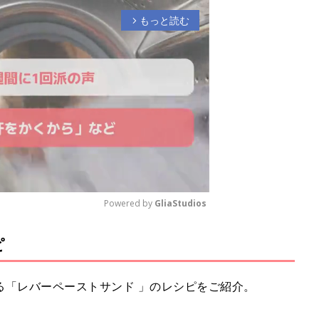
もっと読む
arrow_forward_ios
Powered by 
GliaStudios
ピ
M
u
t
える「レバーペーストサンド 」のレシピをご紹介。
e