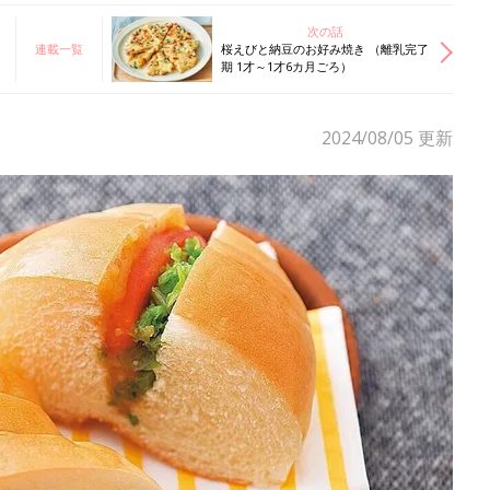
次の話
連載一覧
桜えびと納豆のお好み焼き （離乳完了
期 1才～1才6カ月ごろ）
2024/08/05
更新