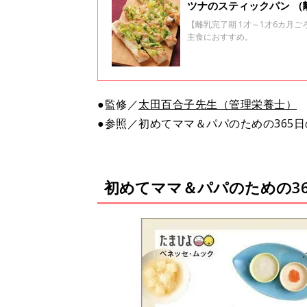
ツナのスティックパン （
【離乳完了期 1才～1才6カ月
主食におすすめ。
●監修／
太田百合子先生（管理栄養士）
●参照／初めてママ＆パパのための365
初めてママ＆パパのための3