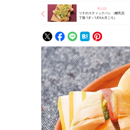
前の話
ツナのスティックパン （離乳完
了期 1才～1才6カ月ごろ）