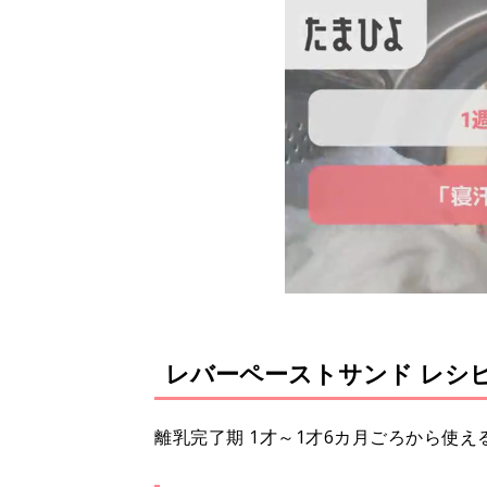
レバーペーストサンド レシ
離乳完了期 1才～1才6カ月ごろから使