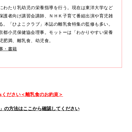
にわたり乳幼児の栄養指導を行う。現在は東洋大学など
保護者向け講習会講師、ＮＨＫ子育て番組出演や育児雑
る。「ひよこクラブ」本誌の離乳食特集の監修も多い。
京都小児保健協会理事。モットーは「わかりやすい栄養
児肥満、離乳食、幼児食。
事・書籍
みください＜離乳食のお約束＞
」の方法はここから確認してください