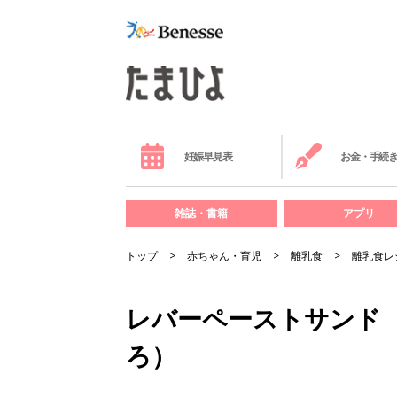
妊娠早見表
お金・手続
雑誌・書籍
アプリ
トップ
赤ちゃん・育児
離乳食
離乳食レ
レバーペーストサンド （
ろ）