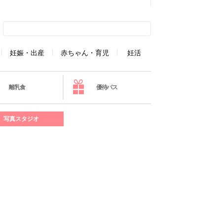
妊娠・出産
赤ちゃん・育児
妊活
離乳食
優待パス
写真スタジオ