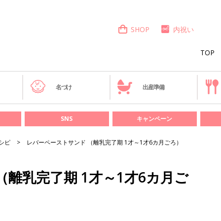
SHOP
内祝い
TOP
き
名づけ
出産準備
SNS
キャンペーン
シピ
レバーペーストサンド （離乳完了期 1才～1才6カ月ごろ）
離乳完了期 1才～1才6カ月ご