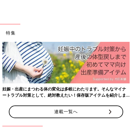
糖尿病、骨がもろくなる、感染症を起こしやすくなる、感情の起
伏が激しくなる、目が痛くなる（緑内障）などの症状が出ること
があります。福作用を緩和する薬を併用しながら治療を継続しま
す。
特集
「抗がん剤」とは？
抗がん剤は「増える細胞を倒す薬剤」。そのため、白血病細胞だ
けでなく、増える速度が速い正常な細胞にも影響を与え、血液を
作る力が一時的に抑制されます。でも、抗がん剤の副作用は一時
的なので、ある程度の時間が経過すれば血液を作る力は回復しま
す。その回復を待つ間、赤血球や血小板の減少に対しては輸血を
行って対応します。
妊娠・出産にまつわる体の変化は多岐にわたります。そんなマイナ
ートラブル対策として、絶対教えたい！保存版アイテムを紹介しま
白血球の減少は輸血では補えないので、基本は回復を待ちます。
す。
白血球の回復を促す薬を使うこともあります。白血球が減少して
いる間は免疫力が低下し、肺炎になる危険性があるので予防薬を
連載一覧へ
服用します。
「抗がん剤」の副作用について