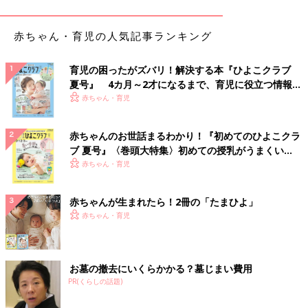
自宅で過ごしたりすることが可能です。
赤ちゃん・育児の人気記事ランキング
※１ 髄注／背中から針をさして、脳や脊髄のまわりを流れてい
る脳脊髄液内に抗がん剤を注射する治療法
育児の困ったがズバリ！解決する本『ひよこクラブ
夏号』 4カ月～2才になるまで、育児に役立つ情報が
「急性骨髄性白血病」とは？
いっぱい！
赤ちゃん・育児
骨髄で血液をつくる過程で、未熟な血液細胞の骨髄系前駆細胞に
赤ちゃんのお世話まるわかり！『初めてのひよこクラ
何らかの異常が起こり、がん細胞が増殖することで発症。0～
1才
ブ 夏号』〈巻頭大特集〉初めての授乳がうまくい
で発症の小さなピークがあり、その後は年齢とともに少しずつ増
く！ おっぱい・ミルクの基本と夏のトラブル 解決テ
赤ちゃん・育児
えます。日本では年間約180人が新たに診断されています。
ク
「急性骨髄性白血病」の治療法とは？
赤ちゃんが生まれたら！2冊の「たまひよ」
赤ちゃん・育児
抗がん剤を複数組み合わせた治療を行います。基本は静脈注射
（点滴を含む）で投与し、急性リンパ性白血病と同じように髄注
も行います。
お墓の撤去にいくらかかる？墓じまい費用
治療の内容によって多少異なりますが、6～7カ月は入院治療が必
PR(くらしの話題)
要です。治療と治療のあいまの外泊や、一時退院も可能ではあり