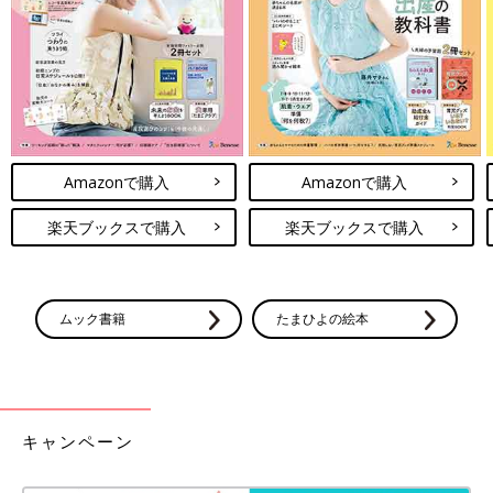
に副作用がありますが、いずれも治療には必要な薬剤です。副作
用を避けるあまり使用を控えすぎると、白血病が治る確率を下げ
てしまいます。白血病の長期生存がここ数十年でどんどん向上し
ているのは、抗生剤による感染対策などの補助治療が向上したた
めに、強い治療が可能になったことが大きく貢献しています。
また日本では、輸血に対する検査は高い精度で行われているた
め、輸血が確実にできるようになってきたことも大きいです。し
Amazonで購入
Amazonで購入
かし、輸血で感染症にかかるリスクがゼロではないため、輸血の
回数は最小限にとどめるようにします。治療現場では患者さんの
楽天ブックスで購入
楽天ブックスで購入
負担を最小限にすることをめざしつつ、治る確率が高くなるよう
に治療を行っています。
ムック書籍
たまひよの絵本
セカンドオピニオンを求めたい場合は、正確な確定
診断情報がそろってから
――白血病の治療は、子どもの将来を左右するとても重要なもの
です。セカンドオピニオンを求めたい場合、どのように申し出た
キャンペーン
らいいでしょうか。また、どのタイミングで行うのがベストです
か。