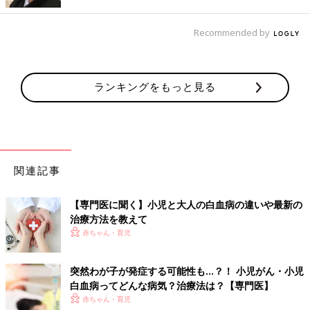
ますが、入院期間中の多くは治療薬を点滴しているか、「白血球
が減って免疫が弱い状態」になっていることが多いため、ほとん
どは病院で過ごします。
Recommended by
――治療は化学療法（抗がん剤や化学物質による治療）がメイン
とのこと。放射線治療や骨髄移植を行うことはありますか？
ランキングをもっと見る
富澤先生（以下敬称略） 放射線治療は患部に放射線をあててが
ん細胞のDNAに損傷を与え、死滅させる治療法。小児白血病の
治療で、放射線治療を行う機会は非常に少なくなっています。
骨髄移植については、骨髄血の代わりに、臍帯血（さいたいけ
つ）や末梢血幹細胞などを使って行うこともあるので、最近では
関連記事
「造血幹細胞移植」と呼びます。造血幹細胞移植は白血病の治療
で最も強力なものですが、体に与える影響も大きいため、化学療
【専門医に聞く】小児と大人の白血病の違いや最新の
法のみでは長期生存率が低いと考えられる場合のみ選択します。
治療方法を教えて
赤ちゃん・育児
小児の急性リンパ性白血病で、治療の最初（再発前）から造血幹
細胞移植を予定するのは10%もしくはそれ以下、急性骨髄性白血
突然わが子が発症する可能性も…？！ 小児がん・小児
病で、造血幹細胞移植を受けるのは30%前後と推定されます。
白血病ってどんな病気？治療法は？【専門医】
また、特殊なタイプの白血病では分子標的薬を使ったり、再発し
赤ちゃん・育児
てしまった場合には抗体療法や遺伝子改変T細胞療法などの免疫