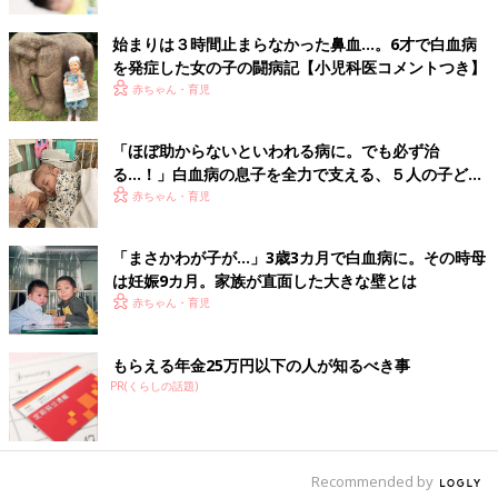
治療が行われることがあります。
始まりは３時間止まらなかった鼻血…。6才で白血病
を発症した女の子の闘病記【小児科医コメントつき】
薬の副作用をできるだけ抑えつつ、長期生存のため
赤ちゃん・育児
の治療を行う
「ほぼ助からないといわれる病に。でも必ず治
ステロイド剤や抗がん剤はがん細胞を死滅させるために欠かせな
る…！」白血病の息子を全力で支える、５人の子ども
い薬ですが、非常に強力な薬なので副作用があります。それぞれ
のママ＆パパの闘病記
赤ちゃん・育児
の薬と副作用について解説します。
「ステロイド剤」とは？
「まさかわが子が…」3歳3カ月で白血病に。その時母
は妊娠9カ月。家族が直面した大きな壁とは
赤ちゃん・育児
ステロイド剤は、人の副腎皮質という器官から分泌されるステロ
イドホルモンを基礎にしてつくられる薬剤です。急性リンパ性白
血病の治療において、ステロイド剤はとても重要な役割を果たし
もらえる年金25万円以下の人が知るべき事
ます。
PR(くらしの話題)
「ステロイド剤」の副作用について
Recommended by
ステロイド剤を長期に投与すると、血圧上昇、食欲増加、肥満、