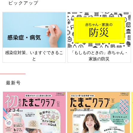
ピックアップ
【脱毛】
髪の毛の細胞は増える速度が速いため抗がん剤の影響を受け、治
療中は髪の毛が抜けます。抗がん剤投与後2週間程度で抜け始
め、入院治療中は髪の毛がほとんどない状態に。しかし、治療が
終われば髪の毛は生えてきます。
【口内炎、下痢】
感染症対策、いますぐできるこ
「もしものときの」赤ちゃん・
粘膜の細胞も増える速度が速いので、口内炎が起こったり、下痢
と
家族の防災
をしたりすることがあります。痛み止めなどを使って緩和しま
す。
最新号
【吐きけ】
抗がん剤は吐きけを引き起こすため、吐きけ止めを使って予防し
ます。
――白血病の治療は子どもの体にはかなり負担が大きいというこ
とでしょうか。
富澤 それは否定できません。化学療法で使用する薬はそれぞれ