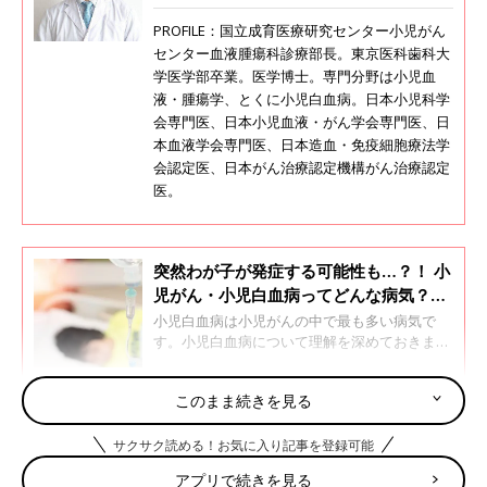
PROFILE：国立成育医療研究センター小児がん
センター血液腫瘍科診療部長。東京医科歯科大
学医学部卒業。医学博士。専門分野は小児血
液・腫瘍学、とくに小児白血病。日本小児科学
会専門医、日本小児血液・がん学会専門医、日
本血液学会専門医、日本造血・免疫細胞療法学
会認定医、日本がん治療認定機構がん治療認定
医。
突然わが子が発症する可能性も…？！ 小
児がん・小児白血病ってどんな病気？治
療法は？【専門医】
小児白血病は小児がんの中で最も多い病気で
す。小児白血病について理解を深めておきまし
ょう。国立成育医療研究センター小児がんセン
ター血液腫瘍科診療部長の富澤大輔先生に聞き
このまま続きを見る
ました。
急性リンパ性白血病、急性骨髄性白血病ともに、治
療のメインは化学療法
サクサク読める！お気に入り記事を登録可能
アプリで続きを見る