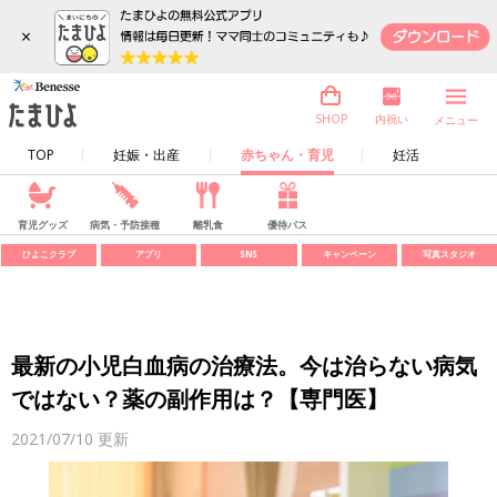
×
内祝い
SHOP
メニュー
TOP
妊娠・出産
赤ちゃん・育児
妊活
育児グッズ
病気・予防接種
離乳食
優待パス
ひよこクラブ
アプリ
SNS
キャンペーン
写真スタジオ
最新の小児白血病の治療法。今は治らない病気
ではない？薬の副作用は？【専門医】
2021/07/10
更新