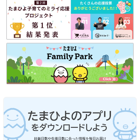
富澤 セカンドオピニオンは患者さんの当然の権利です。診断し
た担当医に遠慮なく相談してください。
急性リンパ性白血病、急性骨髄性白血病ともに、最初の１～２カ
月の治療（寛解導入療法）のやり方は、どこの病院でもほぼ変わ
りません。病型も含めた正確な確定診断情報がないと、セカンド
オピニオンを受けた医師が、治療方針などについて意見を述べる
のは難しいです。セカンドオピニオンを求めるのは、寛解導入療
法後、担当医からその後の治療方針が示された後くらいのタイミ
ングがいいのではないかと思います。
セカンドオピニオンを受ける受けないにかかわらず、白血病の治
療は長期戦ですから、ママやパパが十分に納得したうえで治療を
行うことが欠かせません。担当医と十分に話し合い、信頼関係を
築いてほしいと思います。
取材・文／東裕美、ひよこクラブ編集部
お話・監修／富澤大輔先生
妊娠日数や生後日数に合った情報を毎日お届け