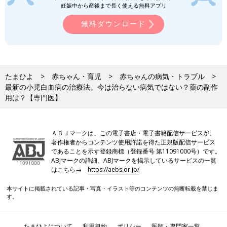
妊娠中から産後まで長く使える無料アプリ
【医師監修】赤ちゃんの憤怒けいれん・
泣き入りひきつけ 症状とケア
無料ダウンロード
赤ちゃんの病気【憤怒けいれん（ふんむけいれ
ん）・泣き入りひきつけ】って？激しく泣いて
いたりかんしゃくを起こした最中に、呼吸が止
まったようになり、意識を失います。
たまひよ
赤ちゃん・育児
赤ちゃんの病気・トラブル
小児白血病を克服するには、ママやパパが白血病の治療法を理解
最新の小児白血病の治療法。今は治らない病気ではない？薬の副作
し、医師と力を合わせて子どもに寄り添うことが大切です。
用は？【専門医】
ＡＢＪマークは、この電子書店・電子書籍配信サービスが、
著作権者からコンテンツ使用許諾を得た正規版配信サービス
であることを示す登録商標（登録番号 第11091000号）です。
ABJマークの詳細、ABJマークを掲示しているサービスの一覧
はこちら→
https://aebs.or.jp/
本サイトに掲載されている記事・写真・イラスト等のコンテンツの無断転載を禁じま
す。
たまひよについて
利用規約
ポリシー
医師・専門家一覧