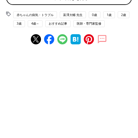
白血病は「血液のがん」です。がん細胞が急速に増える「急性」
と、ゆっくり増える「慢性」に分けられ、小児白血病の大半は急
赤ちゃんの病気・トラブル
富澤大輔 先生
0歳
1歳
2歳
性。急性には「急性リンパ性白血病」と「急性骨髄性白血病」が
3歳
4歳～
おすすめ記事
医師・専門家監修
あります。
「急性リンパ性白血病」とは？
白血球の一種であるリンパ球の成長途中に異常が起こり、がん化
した細胞が増殖することで発症。小児がんの中で最もよくみられ
る疾患です。2～5才に発症することが多く、日本では年間約500
人が新たに診断されています。
「急性リンパ性白血病」の治療法とは？
ステロイド剤と抗がん剤を組み合わせた治療を行います。ステロ
イド剤やメルカプトプリン（抗がん剤）は内服、アスパラギナー
ゼ（抗がん剤）は筋肉注射、そのほかの抗がん剤は静脈注射（点
滴を含む）で投与します。また、髄注（※１）も行います。
治療の内容によって多少異なりますが、8～12カ月程度は入院治
療が必要です。治療と治療のあいまに外泊したり、一時退院して