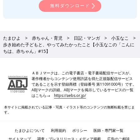
無料ダウンロード
たまひよ
赤ちゃん・育児
日記・マンガ
小玉なこ
歩き始めた子どもと、やってみたかったこと【小玉なこの「こんに
ちは、赤ちゃん」#15】
ＡＢＪマークは、この電子書店・電子書籍配信サービスが、
著作権者からコンテンツ使用許諾を得た正規版配信サービス
であることを示す登録商標（登録番号 第11091000号）です。
ABJマークの詳細、ABJマークを掲示しているサービスの一覧
はこちら→
https://aebs.or.jp/
本サイトに掲載されている記事・写真・イラスト等のコンテンツの無断転載を禁じま
す。
たまひよについて
利用規約
ポリシー
医師・専門家一覧
サイトマップ
調査・プレスリリース・メディア掲載
広告のご相談