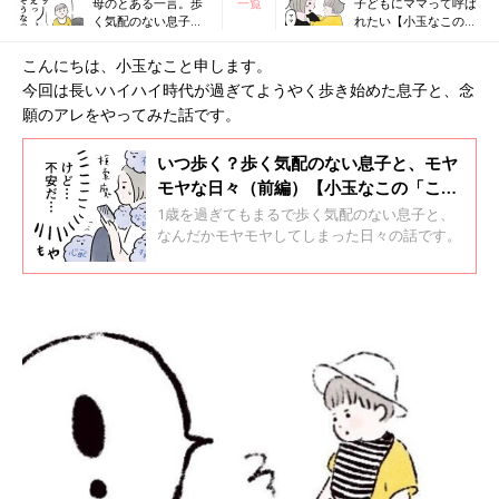
母のとある一言。歩
一覧
子どもにママって呼ば
く気配のない息子
れたい【小玉なこの
と、モヤモヤな日々
「こんにちは、赤ちゃ
（後編）【小玉なこ
ん」#16】
こんにちは、小玉なこと申します。
の「こんにちは、赤
今回は長いハイハイ時代が過ぎてようやく歩き始めた息子と、念
ちゃん」#14】
願のアレをやってみた話です。
いつ歩く？歩く気配のない息子と、モヤ
モヤな日々（前編）【小玉なこの「こん
にちは、赤ちゃん」#13】
1歳を過ぎてもまるで歩く気配のない息子と、
なんだかモヤモヤしてしまった日々の話です。