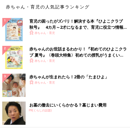
赤ちゃん・育児の人気記事ランキング
育児の困ったがズバリ！解決する本『ひよこクラブ
秋号』 4カ月～2才になるまで、育児に役立つ情報が
いっぱい！
赤ちゃん・育児
赤ちゃんのお世話まるわかり！『初めてのひよこクラ
ブ 夏号』〈巻頭大特集〉初めての授乳がうまくい
く！ おっぱい・ミルクの基本と夏のトラブル 解決テ
赤ちゃん・育児
ク
赤ちゃんが生まれたら！2冊の「たまひよ」
赤ちゃん・育児
お墓の撤去にいくらかかる？墓じまい費用
PR(くらしの話題)