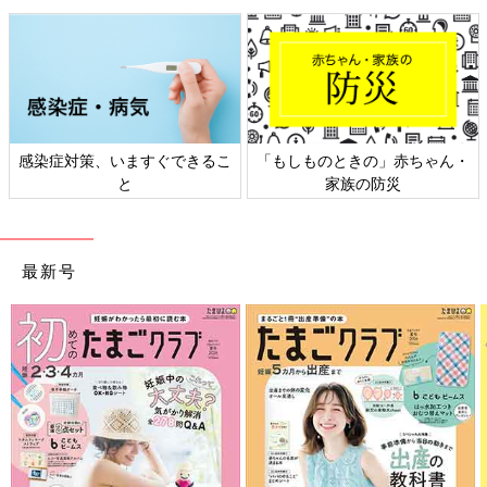
感染症対策、いますぐできるこ
「もしものときの」赤ちゃん・
と
家族の防災
最新号
息子は階段や坂道など、歩くのがちょっと怖いな〜というところ
や、私を冷蔵庫へ誘導するときには、自ら手を繋ごうとしてくれ
ます。思いの外したたかな
1歳
児…っ。
それから、嫌がられつつも散歩のたびに手を繋ぐことを試みてい
たら、だんだん繋いでくれるようになりました。