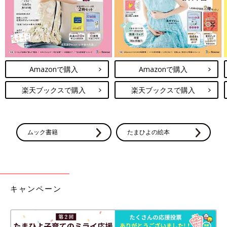
ひそかな憧れだった、子どもと手を繋ぎながらのお散歩。
やってみると、すごく幸せな気持ちになるのと…身長差がありす
ぎて、すさまじく肩がこるということを知りました（笑）
こだまなこ
Amazonで購入
Amazonで購入
1歳の男の子の母です。SNSで育児や日常を題材にしたゆるい漫
画を描いています。
楽天ブックスで購入
楽天ブックスで購入
Twitter
@kodamanaco
Instagram
@kodamanaco
前の話
次の話
ムック書籍
たまひよの絵本
母のとある一言。歩
一覧
子どもにママって呼ば
く気配のない息子
れたい【小玉なこの
と、モヤモヤな日々
「こんにちは、赤ちゃ
（後編）【小玉なこ
ん」#16】
の「こんにちは、赤
ちゃん」#14】
キャンペーン