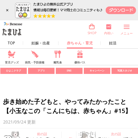
×
内祝い
SHOP
メニュー
TOP
妊娠・出産
赤ちゃん・育児
妊活
育児グッズ
病気・予防接種
離乳食
優待パス
ひよこクラブ
アプリ
SNS
キャンペーン
写真スタジオ
歩き始めた子どもと、やってみたかったこと
【小玉なこの「こんにちは、赤ちゃん」#15】
2021/09/24
更新
前の話
次の話