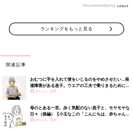
Recommended by
ランキングをもっと見る
関連記事
おむつに手を入れて便をいじるのをやめさせたい…発
達障害がある息子。ウエアの工夫で乗りきるために
【体験談】
赤ちゃん・育児
母のとある一言。歩く気配のない息子と、モヤモヤな
日々（後編）【小玉なこの「こんにちは、赤ちゃん」
#14】
赤ちゃん・育児