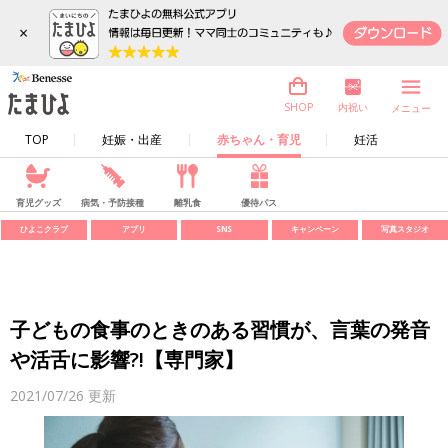
×
内祝い
SHOP
メニュー
TOP
妊娠・出産
赤ちゃん・育児
妊活
育児グッズ
病気・予防接種
離乳食
優待パス
ひよこクラブ
アプリ
SNS
キャンペーン
写真スタジオ
子どもの食事のときのある習慣が、言葉の発音
や活舌に影響?!【専門家】
2021/07/26
更新