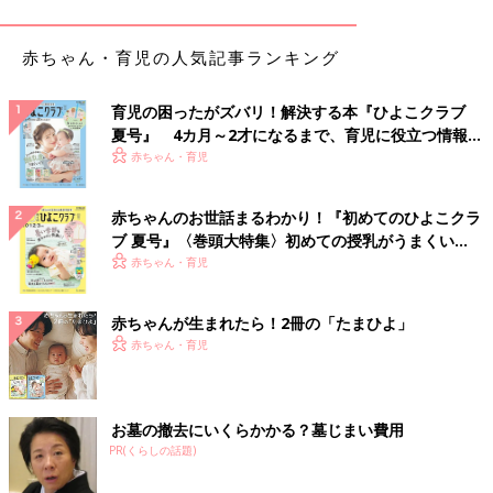
寺田先生（以下敬称略） まず、発音には獲得していく順序があ
赤ちゃん・育児の人気記事ランキング
り、子どもにとって簡単な発音からできるようになっていきま
す。「さ行、ざ行、つ、りゃ、りゅ、りょ」といった音は、発音
する時に舌の微妙な調整が必要で難しい音なのです。
育児の困ったがズバリ！解決する本『ひよこクラブ
舌がうまく使えないうちは、「さかな」を「たかな」と言ってし
夏号』 4カ月～2才になるまで、育児に役立つ情報が
まうことはありますが、多くの子どもは4〜6才くらいには発音で
いっぱい！
赤ちゃん・育児
きるようになります。5才くらいになっても自然に発音できるよ
うにならない場合は、専門家に相談して練習してあげたほうがい
赤ちゃんのお世話まるわかり！『初めてのひよこクラ
いかもしれません。
ブ 夏号』〈巻頭大特集〉初めての授乳がうまくい
く！ おっぱい・ミルクの基本と夏のトラブル 解決テ
赤ちゃん・育児
――5才くらいになっても発音を獲得できない理由はどんなこと
ク
がありますか？
赤ちゃんが生まれたら！2冊の「たまひよ」
赤ちゃん・育児
寺田 成長しても「さ行」が言えるようにならない場合、身体的
な原因がはっきりしている「器質性構音障害」と、はっきりした
原因がわからない「機能性構音障害」というものがあります。
お墓の撤去にいくらかかる？墓じまい費用
「器質性構音障害」は、舌の裏側にあるヒダが生まれつき短いな
PR(くらしの話題)
どの症状がある「舌小帯短縮症(ぜつしょうたいたんしゅくしょ