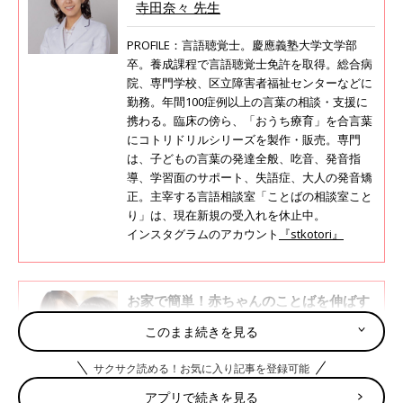
寺田奈々 先生
PROFILE：言語聴覚士。慶應義塾大学文学部
卒。養成課程で言語聴覚士免許を取得。総合病
院、専門学校、区立障害者福祉センターなどに
勤務。年間100症例以上の言葉の相談・支援に
携わる。臨床の傍ら、「おうち療育」を合言葉
にコトリドリルシリーズを製作・販売。専門
は、子どもの言葉の発達全般、吃音、発音指
導、学習面のサポート、失語症、大人の発音矯
正。主宰する言語相談室「ことばの相談室こと
り」は、現在新規の受入れを休止中。
インスタグラムのアカウント
『stkotori』
お家で簡単！赤ちゃんのことばを伸ばす
パラレルトークとターンテイキング【専
このまま続きを見る
門家】
まだ言葉が話せない赤ちゃん。会話にならない
からと「言葉かけのやり方がわからない」「何
サクサク読める！お気に入り記事を登録可能
を話してあげればいいのかわからない」と、小
さな赤ちゃんへの言葉かけに戸惑うママやパパ
アプリで続きを見る