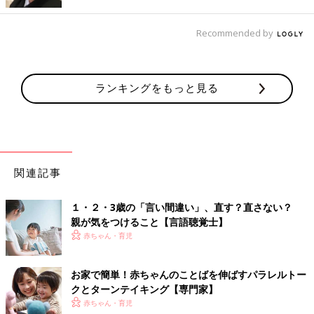
う)」や、口の中の天井部分や唇に割れ目があり、口の中と鼻の
穴がつながった状態になっている「口蓋裂（こうがいれつ）」な
どによって、発音がうまくいかないことを指します。これらの身
Recommended by
体的要因がある場合は、歯科や耳鼻科で手術や治療を行ったの
ち、言語聴覚士の指導で発音練習を行います。
ランキングをもっと見る
「機能性構音障害」は、身体的に原因はないけれど、発音のしか
たを間違って身につけてしまい、間違った発音をしてしまうこと
です。箸の持ち方を間違って覚えてしまうようなことと同じで
す。たとえば、「い列」の音に起きやすい構音障害では、本人は
「きりん」と言っているつもりでも、「ち（き）りん」のように
「き」なのか「ち」なのかがはっきりしない音に聞こえる（側音
関連記事
化構音）、といった症状があります。
１・２・3歳の「言い間違い」、直す？直さない？
また、このほかに発音を獲得できない理由として、耳の聞こえの
親が気をつけること【言語聴覚士】
悪さ（聴覚障害・難聴）が隠れている場合があります。これは子
赤ちゃん・育児
どもの聴覚検査を専門にする耳鼻科で検査をすることができま
す。
お家で簡単！赤ちゃんのことばを伸ばすパラレルトー
クとターンテイキング【専門家】
発音はなるべく注意しない、何度も聞き返さない
赤ちゃん・育児