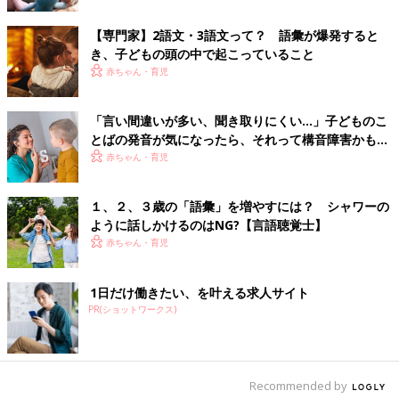
――身体的に問題がなくても自然に発音が直らない場合、親が注
【専門家】2語文・3語文って？ 語彙が爆発すると
意して直してあげてもいいのでしょうか？
き、子どもの頭の中で起こっていること
赤ちゃん・育児
寺田 なかなか発音が獲得できない子どもの場合、「違うよ、も
う一度言ってごらん」などと注意してしまうと、一生懸命やって
「言い間違いが多い、聞き取りにくい…」子どものこ
もうまく直せないうえに「注意された」という気持ちが残ってし
とばの発音が気になったら、それって構音障害かも？
まいます。それよりは、大好きなママやパパと、楽しいおしゃべ
【専門家】
赤ちゃん・育児
りの経験を積めたほうが、言葉の発達にもつながります。
子どもが「おたかなたんがいる」と言ったら、「そうだね、おさ
かなさんがいるね」と、自然な会話で正しい発音を聞かせること
１、２、３歳の「語彙」を増やすには？ シャワーの
を意識しましょう。
ように話しかけるのはNG?【言語聴覚士】
赤ちゃん・育児
――子どもが言っていることがよく聞き取れない場合、聞き返さ
ないほうがいいのでしょうか？
1日だけ働きたい、を叶える求人サイト
PR(ショットワークス)
寺田 発音が不明瞭な子どもは、
保育園
などでも周囲の人に聞き
返される経験をしているはずです。ママやパパはできる限り聞き
返さないで、子どもとの話題や、その日のできごとから推測して
おしゃべりしてあげるほうがいいと思います。または、聞き取れ
Recommended by
なかったところは置いておいて「そうなんだ、遊んだんだね」