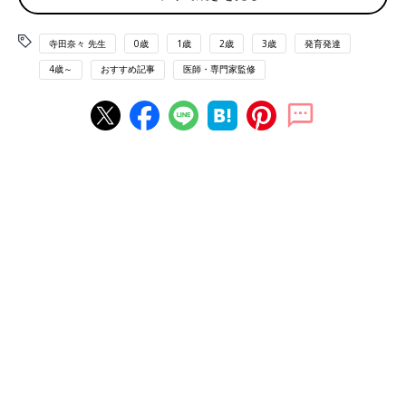
もいるようです。赤ちゃんへの言葉かけの大切
「さしすせそ」の発音は難しい！
さや、どんな言葉かけをすればいいのかを、言
語聴覚士の寺田奈々先生に聞きました。
寺田奈々 先生
0歳
1歳
2歳
3歳
発育発達
4歳～
おすすめ記事
医師・専門家監修
――3、4才になっても、「さかな」を「たかな」、「おそと」を
「おとと」と言ってしまうように、「さしすせそ」が言えないこ
とがあるのはどうしてでしょうか？