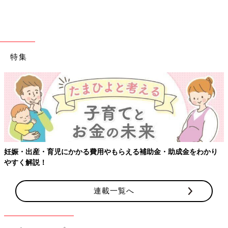
と、聴き取れた部分から推測をしつつ、子どもがもう少し話を続
けるように促してみると、言いたいことがわかるかもしれません
ね。5才を過ぎても、どうしても発音が不明瞭で何を言っている
のかわからない場合には、専門家に相談してみましょう。
特集
親は子どもの話をたくさん聞いてあげよう
――子どもの発音が気になるとき、親が日常生活でできることは
どんなことがありますか？
寺田 食事をしっかりよくかんで食べる習慣をつけることは、実
は滑舌の発達に関係があります。食事の時は、歯やあごでかむイ
メージがありますが、舌は歯の上に食べ物を乗せる、飲み込む時
妊娠・出産・育児にかかる費用やもらえる補助金・助成金をわかり
にタイミングよくのどへ送り込むなど、かなり活躍しています。
やすく解説！
おしゃべりし始める前の0〜
3才
くらいのうちに、食事をよくかん
で食べることで舌の運動がしっかりできるようになると、発音に
連載一覧へ
もいい影響があります。
また、日常生活では親が子どもの話をよく聞いてあげるのがとて