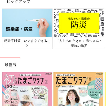
も大事なことです。発音が悪いと、注意されたり聞き返されたり
ピックアップ
といった失敗を積んでしまいがちです。けれど、一生懸命話すと
たくさん聞いてもらえ、楽しくおしゃべりできる経験が積める
と、自信を持って話せるようになり、言語発達につながります。
「さ行」の発音は難しいので、小さい年齢のうちは「さ行」の発
音ができない…と気にしすぎなくても大丈夫です。しにくい発音
だけではなく、聞く、理解する、話す、といった、全体的な言葉
感染症対策、いますぐできるこ
「もしものときの」赤ちゃん・
の力がついているかどうかに目を向けてあげることが大切です。
と
家族の防災
取材・文／早川奈緒子、ひよこクラブ編集部
お話・監修・画像提供／寺田奈々（てらだなな）先生
最新号
１・２・3歳の「言い間違い」、直す？
直さない？ 親が気をつけること【言語
聴覚士】
子どもの「言い間違い」は、思わずくすっとし
てほほえましいものです。このかわいい言い間
違いは、なぜ起こるのでしょう？ またいつご
ろから直していくのがいいのでしょうか？ 言
語聴覚士で「ことばの相談室ことり」代表を務
発音が心配だからと何度も直してしまうと、子どもには残念な気
める、寺田奈々先生に詳しく聞きました。