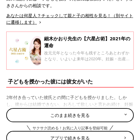
きさんからの相談です。
あなたは何星人？チェックして親と子の相性を見る！（別サイト
に遷移します）
細木かおり先生の【六星占術】2021年の
運命
改元元年となった今年も残すところあとわずか
となり、いよいよ来年は2020年。妊娠・出産や
子育てで生活が大きく変わった人も多いのでは
ないでしょうか。 今回、六星占術で有名な細木
かおり先生に、あなたの来年がどんな年になる
子どもを授かった彼には彼女がいた
か運命星ごとに教えてもらいました。
2年付き合っていた彼氏との間に子どもを授かりました。しか
し、彼からは結婚できない、おろして欲しいと言われ続け、妊娠
が分かってから1ヶ月後に彼には結婚を前提に同棲している彼女
このまま続きを見る
がいることを知り、彼女と結婚するので、私とは結婚できないと
言われています。来月には安定期になります。出来れば、彼と結
サクサク読める！お気に入り記事を登録可能
婚し子どもを育てていきたいです。彼の気持ちは変わるでしょう
アプリで続きを見る
か。また、未婚でシングルマザーとなったとき、私は子どもを幸