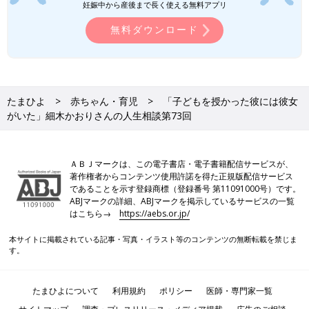
妊娠中から産後まで長く使える無料アプリ
無料ダウンロード
たまひよ
赤ちゃん・育児
「子どもを授かった彼には彼女
がいた」細木かおりさんの人生相談第73回
ＡＢＪマークは、この電子書店・電子書籍配信サービスが、
著作権者からコンテンツ使用許諾を得た正規版配信サービス
であることを示す登録商標（登録番号 第11091000号）です。
ABJマークの詳細、ABJマークを掲示しているサービスの一覧
はこちら→
https://aebs.or.jp/
本サイトに掲載されている記事・写真・イラスト等のコンテンツの無断転載を禁じま
す。
たまひよについて
利用規約
ポリシー
医師・専門家一覧