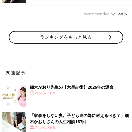
Instagramのフォロワー19万人のまめさんは、
子ども3人をもつシングルマザー 。少しおっち
ょこちょいなまめさんのクスッと笑える日常を
Recommended by
細木かおり先生
漫画にして投稿しています。徐々にファンを増
やして現在は、３冊の単行本を出版している大
人気の漫画家です。 インタビューの前編では、
まめさんが漫画を描き始めたきっかけや、お子
ランキングをもっと見る
さんが幼かった頃の育児中の悩みをお聞きしま
した。
関連記事
細木かおり先生の【六星占術】2026年の運命
赤ちゃん・育児
「家事をしない妻。子ども達の為に耐えるべき？」細
木かおりさんの人生相談187回
一男二女の母。細木数子のマネージャー兼アシスタントを経て、
赤ちゃん・育児