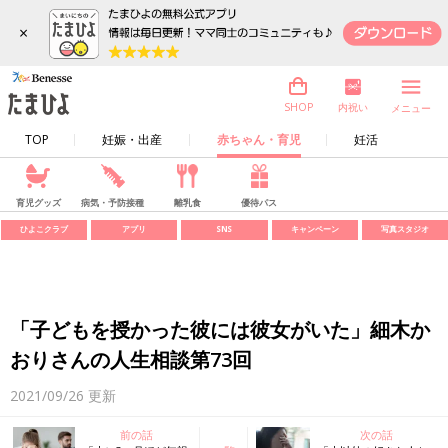
×
内祝い
SHOP
メニュー
TOP
妊娠・出産
赤ちゃん・育児
妊活
育児グッズ
病気・予防接種
離乳食
優待パス
ひよこクラブ
アプリ
SNS
キャンペーン
写真スタジオ
「子どもを授かった彼には彼女がいた」細木か
おりさんの人生相談第73回
2021/09/26
更新
前の話
次の話