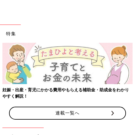
※すべてのお悩みにお答えすることはできませんのでご了承くだ
さい。
※個人が特定できるような内容は入力しないでください。
悩みを相談する
特集
前の話
次の話
「夫に3ヶ月ほど無視
一覧
「夫以外の好きな人と
されています」細木
一緒になりたい」細木
かおりさんの人生相
かおりさんの人生相談
談第72回
第74回
妊娠・出産・育児にかかる費用やもらえる補助金・助成金をわかり
やすく解説！
連載一覧へ