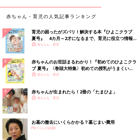
おなかの子の父親である彼と、結婚し一緒に子育てをしていきた
いというあなたの気持ちもよくわかります。しかし、よく考えて
赤ちゃん・育児の人気記事ランキング
みてください。彼はあなたに対し、これほどにもひどい仕打ちが
できる人なのです。仮にそんな彼と一緒になったとしても、あな
育児の困ったがズバリ！解決する本『ひよこクラブ
たが心から幸せに過ごせる保証はどこにもないのです。
夏号』 4カ月～2才になるまで、育児に役立つ情報が
いっぱい！
赤ちゃん・育児
ですから、まずは、こんなひどいことをする彼のことは忘れ、誰
もがうらやむほど幸せになってやるくらいの強い気持ちを持って
いただきたいと思います。未婚でシングルマザーになり、お子さ
赤ちゃんのお世話まるわかり！『初めてのひよこクラ
ブ 夏号』〈巻頭大特集〉初めての授乳がうまくい
んを幸せにすることができるかはあなたの「心」次第です。過去
く！ おっぱい・ミルクの基本と夏のトラブル 解決テ
赤ちゃん・育児
を変えることはできませんが、この先の未来はいかようにも変わ
ク
ります。自分を責めず前向きな心で生まれてくるお子さんにたっ
ぷりと愛情を注いであげてください。幸い、あなたの運気は、来
赤ちゃんが生まれたら！2冊の「たまひよ」
年から三年間ぐんぐん上昇していきます。授かった命に感謝し、
赤ちゃん・育児
あなたとお子さんの幸せな人生を切り開いて行ってください。
年子の兄弟が夜泣き大会！シングルマザ
お墓の撤去にいくらかかる？墓じまい費用
ーの人気漫画家、まめさんにインタビュ
PR(くらしの話題)
ー【前編】
年子の兄弟が夜泣き大会！シングルマザーの人
気漫画家、まめさんにインタビュー【前編】