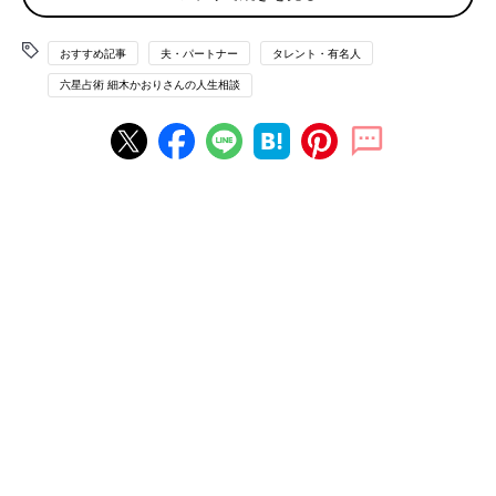
せにすることが出来るでしょうか。
（ゆき：女性）
おすすめ記事
夫・パートナー
タレント・有名人
六星占術 細木かおりさんの人生相談
相談者 火星人＋霊合星人
彼 土星人＋
幸せな人生を切り開いて行って
あなたの運命星である火星人（＋）霊合星は、メインに繊細な火
星人の性質を持ち、サブには少しのことでネガティブ思考に陥り
がちな水星人の影響も受ける特殊な星回り。特に今年の運気は、
メインもサブも“殺界”に入っていますから、なおさら心身ともに
辛い状況が続いてしまっているのでしょう。
一方、彼の運命星である土星人は、融通が利かず、一度決めたら
簡単に気持ちを変えられないタイプ。あなたが妊娠したことを知
ってもなお、結婚できないと言い続けているのであれば、その意
志は相当に固く、これから彼の気持ちが変わる可能性は、限りな
く低いといわざるを得ないでしょう。