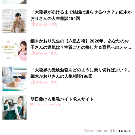
六星占術の継承者に。母・数子の意思を継承し、個人鑑定と「六
星占術をヒントにより幸せな人生を」を柱とした講演会を行い、
「大殺界があけるまで結婚は遅らせるべき？」細木か
さまざまな世代に、六星占術をどのように活かせるかを伝えてい
おりさんの人生相談184回
る。著書に『六星占術によるあなたの運命』、ほかに母・数子と
赤ちゃん・育児
の共著で『新版 幸せになるため先祖の祀り方』『六星占術によ
るあなたの宿命』（すべて飛鳥新社刊）がある。また、2019年2
月にテレビ初出演を果たし、同年5月には初の冠番組を持ち、大
細木かおり先生の【六星占術】2026年、あなたのお
子さんの運気は？性質ごとの接し方＆育児へのメッセ
きな反響を得る。講演会の予定などは
公式ホームページ
ージ
赤ちゃん・育児
officehosoki.com
に掲載、日々の活動は
インスタグラム
（kaori_hosoki_official）
に配信。
「大殺界の受験勉強をどのように乗り切ればよい？」
細木かおり 親と子の六星占術
１（別サイトへ移動します）
細木かおりさんの人生相談186回
赤ちゃん・育児
細木かおり先生への相談を募集します！
明日働ける単発バイト求人サイト
ご自身のこと、子育てのこと、パートナーとのこと、ママ友との
PR(ショットワークス)
こと、仕事のことなど、たまひよ読者皆さんの様々な悩みに対し
て、【六星占術】をもとに細木かおり先生からアドバイスをいた
だけます。いただいた相談内容から先生が選んだお悩みにアドバ
イスをいただき、たまひよの記事として公開される予定です。
Recommended by