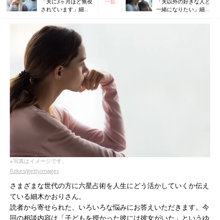
「夫に3ヶ月ほど無視
一覧
「夫以外の好きな人と
されています」細木
一緒になりたい」細木
かおりさんの人生相
かおりさんの人生相談
談第72回
第74回
※写真はイメージです。
fizkes/gettyimages
さまざまな世代の方に六星占術を人生にどう活かしていくか伝え
ている細木かおりさん。
読者から寄せられた、いろいろな悩みにお答えいただきます。今
回の相談内容は「子どもを授かった彼には彼女がいた」というゆ