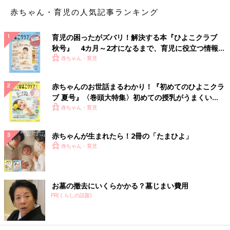
――出産後、すぐに「臍帯ヘルニア」の手術をされたんですか？
赤ちゃん・育児の人気記事ランキング
久保：はい。祐人の場合は7回手術を繰り返して、臓器をおなか
育児の困ったがズバリ！解決する本『ひよこクラブ
の中にいれて閉じるまでに1年以上かかりました。
秋号』 4カ月～2才になるまで、育児に役立つ情報が
いっぱい！
赤ちゃん・育児
加えて、生まれてきたときはお腹の内臓がほとんど飛び出ていて
体幹が細く、肺が育っていませんでした。呼吸の維持に難渋し
赤ちゃんのお世話まるわかり！『初めてのひよこクラ
て、半年間は気管挿管され、NICU（新生児集中治療管理室）で
ブ 夏号』〈巻頭大特集〉初めての授乳がうまくい
絶対安静の状態に。その後GCU（新生児回復室）、一般病棟へと
く！ おっぱい・ミルクの基本と夏のトラブル 解決テ
赤ちゃん・育児
移り、生後10ヵ月直前でやっと退院できました。
ク
子どもが自由に動けるのは、人工呼吸器のチューブ
赤ちゃんが生まれたら！2冊の「たまひよ」
が届く半径2メートル
赤ちゃん・育児
お墓の撤去にいくらかかる？墓じまい費用
PR(くらしの話題)