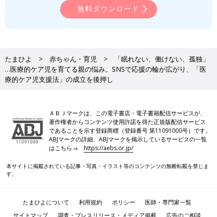
感を得られますから。
無料ダウンロード
――医療的ケア児を育てる家族の悩みとして「共働きができな
い」という声もあります。久保さんは、いかがですか。
久保：そうですね。長女や次女のときと同じように、祐人の妊娠
たまひよ
赤ちゃん・育児
「眠れない、働けない、孤独」
中にも、一応「保活」をしたんです。祐人の症状が軽ければ、
保
…医療的ケア児を育てる親の悩み。SNSで応援の輪が広がり、「医
育園
に入れられるかもしれないと思って。
療的ケア児支援法」の成立を後押し
長女や次女のときは、「自宅から通える距離か」「何時から何時
まで預かってもらえるか」など親の都合を優先に考えていました
ＡＢＪマークは、この電子書店・電子書籍配信サービスが、
が、祐人の場合は、彼の健康や体調が最優先になります。結局、
著作権者からコンテンツ使用許諾を得た正規版配信サービス
であることを示す登録商標（登録番号 第11091000号）です。
0歳から保育園に預けられる状態ではありませんでしたから、そ
ABJマークの詳細、ABJマークを掲示しているサービスの一覧
れ以上の積極的な
保活
はしませんでした。
はこちら→
https://aebs.or.jp/
ただ、同じように医療的ケア児を育てているママに話を聞くと、
本サイトに掲載されている記事・写真・イラスト等のコンテンツの無断転載を禁じま
一般の保育園で預かってもらうのは、やはり難しいようです。医
す。
療的ケアがあることで保育園や学校に通えなかったり、保育園や
学校への常時付添を余儀なくされたりして、仕事を辞めざるを得
たまひよについて
利用規約
ポリシー
医師・専門家一覧
ない親御さんもいます。
サイトマップ
調査・プレスリリース・メディア掲載
広告のご相談