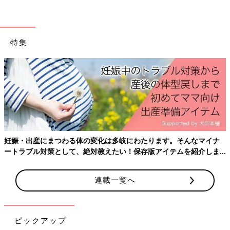
久保：成長と共に、悩みや困りごとも変化していますね。祐人は
今、座った状態でよく動くようになったのですが、人工呼吸器の
チューブが2メートルしかないんです。だから、機械から離れす
特集
ぎるとチューブがピーンと張って、苦しくなってしまう。「これ
以上は動いちゃダメだよ」と言ってわかる年齢ではないので、私
が人工呼吸器を持って、祐人を追いかけています（笑）。
最近、台車を購入しました。本来の用途は、つかまり立ちができ
るようになった子どもが使う手押し車なのですが、台の部分に人
工呼吸器を乗せています。「手押し車を使うと追いかけやすい
よ」と動ける医療的ケア児を育てるママたちに聞いて、すぐに買
いました！
妊娠・出産にまつわる体の変化は多岐にわたります。そんなマイナ
ートラブル対策として、絶対教えたい！保存版アイテムを紹介しま
手押し車を使っている様子
す。
連載一覧へ
ピックアップ