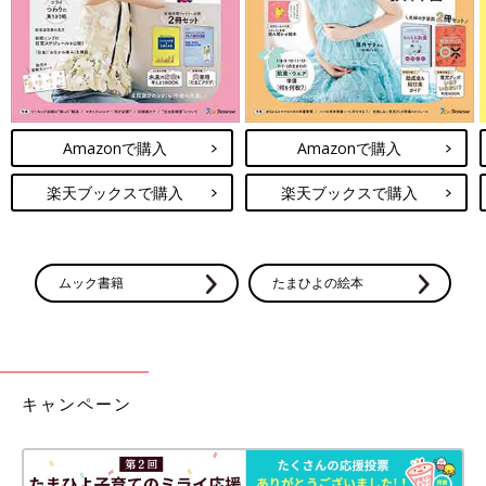
（台車を自分で引っ張って移動することも 2021.9.24 自宅に
て撮影）
Amazonで購入
Amazonで購入
子どもの預け場所がない 親たちを苦しめる、弱い命
を守り育てる重圧と孤独
楽天ブックスで購入
楽天ブックスで購入
――医療的ケア児を育てているご家族は、どんな悩みを抱えてい
るのでしょうか。
ムック書籍
たまひよの絵本
久保：医療的ケア児を育てているママやパパからよく聞くのは、
深夜にも、たんの吸引などをする必要があったりして、「寝られ
ない」「まとまった睡眠がとれない」という声。たとえばママ自
身が体調を崩しても、子どもを一人にしたり、抱っこ紐で連れて
キャンペーン
いったりすることができませんから、病院にも行けない。医療的
ケア児の世話でいっぱいいっぱいになり、“自分の心と体を守る
こと”さえできずに苦しんでいるママ、パパが全国にいます。