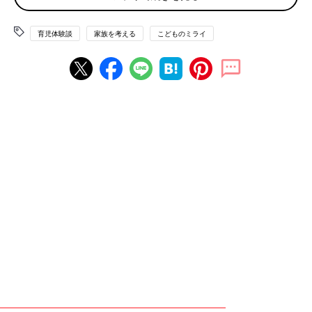
じた不安
育児体験談
家族を考える
こどものミライ
――医療的ケア児である祐人さんの異変に気づいたのは、いつ頃
だったのでしょうか？
久保ちひろさん（以下敬称略）：妊娠12～13週の頃です。祐人
は、へその緒の中に胃や腸、肝臓といった臓器が飛び出す「臍帯
（さいたい）ヘルニア」を患っていました。妊娠中のエコー検査
では発見されないこともありますが、祐人の場合は、最重症にあ
たるケースでしたので、エコー検査ですぐわかったんです。
臍帯ヘルニアは染色体異常を合併しやすいため、生きて生まれる
のか強く不安に思いました。祐人には2人の姉がいて、1
0歳
近く
年が離れています。久しぶりに新生児を抱っこできるのを楽しみ
にしていたのですが、「すぐにNICUに入るだろうから、抱っこ
できないかもしれない」「そもそも、この子は生きられるの？」
という感情がうずまきました。医師として冷静に見ている自分
と、母としてとても冷静ではいられない自分とが混在して、とて
も苦しい時期でした。