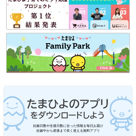
そして、最も根深い悩みは「孤独」ではないでしょうか。ずっと
家にいる生活で、気軽に友だちと会えないのもありますし、まわ
りにわかってくれる人がいない。ふだんの生活で、医療的ケア児
を育てているママやパパに出会えるのは皆無ですから。たとえ症
状が違っても、「今、こういうことが大変でさ～」「わかる！わ
かる！うちも、こういう時期があって…」と言い合えたら、気持
ちが軽くなりますよね？ そういう関わり合いをなかなか持てな
いんです。
ただ、私の場合は、SNSに救われました。
Twitter
を始めて、全
国にいる、医療的ケア児を育てているママやパパとつながれたん
です。SNSがなかったら、私も、相当孤独を感じていたんじゃな
いかなと思います。
私は放射線診断が専門の医師ですが、今年5月に、クリニックを
開業しました。患者さんが自宅から気軽に受診できるようにした
いと、オンライン診療も始めたんです。医療的ケア児を育ててい
るお母さんが「ちょっと気になることがあって…」と受診してく
ださることもあり、「始めて良かった」と感じています。オンラ
妊娠日数や生後日数に合った情報を毎日お届け
妊娠中から産後まで長く使える無料アプリ
インでも、顔を見てお話することで、誰かとつながっている安心