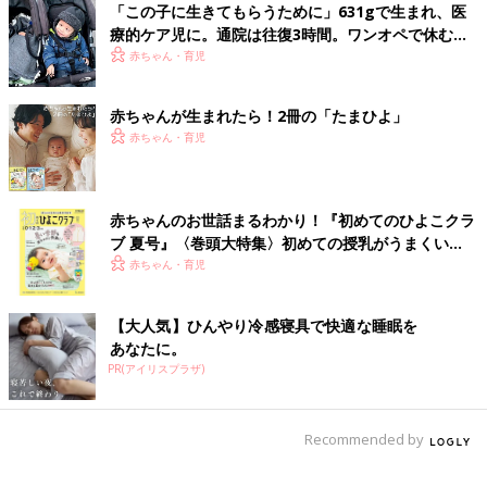
「この子に生きてもらうために」631gで生まれ、医
――生後10ヵ月から、いよいよ自宅での生活がスタートしたので
療的ケア児に。通院は往復3時間。ワンオペで休む暇
すね。在宅では、どのような医療的ケアが必要になりましたか。
もなく…～スウェーデンでの医療的ケア児ママの育児
赤ちゃん・育児
～
久保：退院した直後の祐人は、気管切開チューブと人工呼吸器、
酸素濃縮器を装着していて。ほぼ寝たきりでしたから、小児病棟
赤ちゃんが生まれたら！2冊の「たまひよ」
にいる延長で、親が看護師のようにケアする日々でした。鼻の穴
赤ちゃん・育児
から十二指腸まで通した管(EDチューブ)からポンプを使ってミル
クを注入し、鼻から胃に入れた胃管から薬を入れていました。
赤ちゃんのお世話まるわかり！『初めてのひよこクラ
ただ、今年の4月にEDチューブ、8月に胃管も抜け、1歳10ヵ月
ブ 夏号』〈巻頭大特集〉初めての授乳がうまくい
の今、装着しているのは人工呼吸器だけです。食事も口からとれ
く！ おっぱい・ミルクの基本と夏のトラブル 解決テ
赤ちゃん・育児
ています。主治医の先生が「信じられない」とおっしゃるほど、
ク
急速に成長しています。
【大人気】ひんやり冷感寝具で快適な睡眠を
現在必要な医療的ケアは、気管切開した部分を清潔に保ったり、
あなたに。
PR(アイリスプラザ)
痰を吸引したりすること。長いあいだ、鼻から栄養をとっていた
ので、食べ物に興味が持てず、根気強くスプーンを差し出して食
事をさせることもあります。
Recommended by
――生活の不便さを感じることはありますか？