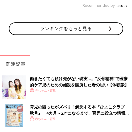
Recommended by
ランキングをもっと見る
関連記事
働きたくても預け先がない現実…。“反骨精神”で医療
的ケア児のための施設を開所した母の思い【体験談】
赤ちゃん・育児
育児の困ったがズバリ！解決する本『ひよこクラブ
秋号』 4カ月～2才になるまで、育児に役立つ情報が
いっぱい！
赤ちゃん・育児
（退院翌日、2番目のお姉ちゃんと 2020.8.22 自宅にて撮影）