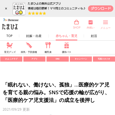
×
内祝い
SHOP
メニュー
TOP
妊娠・出産
赤ちゃん・育児
妊活
育児グッズ
病気・予防接種
離乳食
優待パス
ひよこクラブ
アプリ
SNS
キャンペーン
写真スタジオ
「眠れない、働けない、孤独」…医療的ケア児
を育てる親の悩み。SNSで応援の輪が広がり、
「医療的ケア児支援法」の成立を後押し
2021/09/29
更新