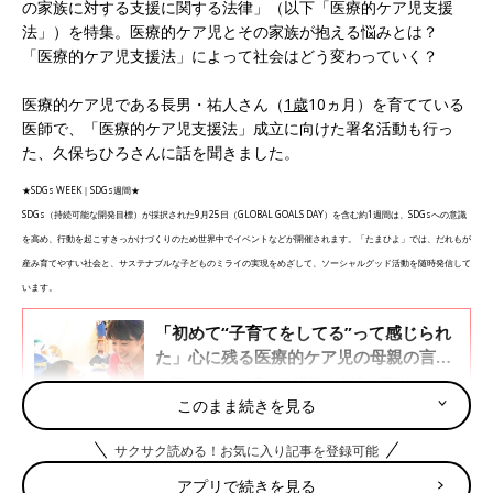
の家族に対する支援に関する法律」（以下「医療的ケア児支援
法」）を特集。医療的ケア児とその家族が抱える悩みとは？
「医療的ケア児支援法」によって社会はどう変わっていく？
医療的ケア児である長男・祐人さん（
1歳
10ヵ月）を育てている
医師で、「医療的ケア児支援法」成立に向けた署名活動も行っ
た、久保ちひろさんに話を聞きました。
★SDGs WEEK｜SDGs週間★
SDGs（持続可能な開発目標）が採択された9月25日（GLOBAL GOALS DAY）を含む約1週間は、SDGsへの意識
を高め、行動を起こすきっかけづくりのため世界中でイベントなどが開催されます。「たまひよ」では、だれもが
産み育てやすい社会と、サステナブルな子どものミライの実現をめざして、ソーシャルグッド活動を随時発信して
います。
「初めて“子育てをしてる”って感じられ
た」心に残る医療的ケア児の母親の言
葉。6月に可決された法律で変化の兆し
今回は2021年6月に参議院本会議で可決され、9
が
月より施行予定の「医療的ケア児及びその家族
このまま続きを見る
に対する支援に関する法律」（以下「医療的ケ
ア児支援法」）について取りあげます。
サクサク読める！お気に入り記事を登録可能
「出産後、この子は生きられるの？」…妊娠中に感
アプリで続きを見る