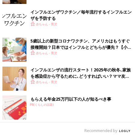
インフルエンザによる重症呼吸器障害のこともあり、インフルエ
ンザの不安が高まっている昨今、６カ月を過ぎた赤ちゃんは、で
インフルエンザワクチン／毎年流行するインフルエン
きる限りワクチン接種をしておくことが大事といえそうですね。
ザを予防する
（取材・文／ひよこクラブ編集部）
赤ちゃん・育児
■監修／廣津伸夫先生
5歳以上の新型コロナワクチン、アメリカはもうすぐ
1972年東京慈恵医科大学卒業。84年から神奈川県川崎市にて廣
接種開始？日本ではインフルとどちらが優先？【小児
津医院を開院。感染症・インフルエンザが専門。多くの論文や、
科医】
赤ちゃん・育児
国際学会での発表があります。
インフルエンザの流行スタート！2025年の秋冬､家族
を感染症から守るために､どうすればいい？ママ友ド
クターに聞く
赤ちゃん・育児
もらえる年金25万円以下の人が知るべき事
PR(くらしの話題)
Recommended by