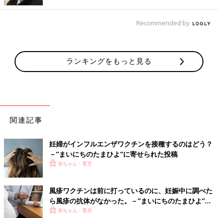
「インフルエンザワクチンは、『水銀を含んでいるから』という
理由から、赤ちゃんに受けさせたくないというママの声を聞くこ
Recommended by
とがあります。確かにインフルエンザワクチンには、有機水銀化
合物の１つであるチメロサールが保存料として使われています。
かつて、チメロサールの添加について否定的な意見が多く出たと
きには、チメロサール無添加のインフルエンザワクチンが製造さ
ランキングをもっと見る
れたこともありました。しかし、現在では、チメロサールの乳幼
児への有害性は否定されていることから、国内ではチメロサール
無添加のワクチンは製造されなくなりました。また、現在添加さ
れているチメロサールの量はごく少量なため、妊娠中でも安心し
て受けられるようになっています」
関連記事
卵アレルギーの子はどうする？
妊婦がインフルエンザワクチンを接種するのはどう？
－”まいにちのたまひよ”に寄せられた投稿
「先にも触れたように、インフルエンザワクチンは、製造の際、
赤ちゃん・育児
ウイルスを増殖させるためにニワトリの受精卵を使います。そこ
で、微量ではあるものの、卵の成分がワクチンの中に含まれるこ
とは確かです。しかし、卵の成分はごく微量なため、卵アレルギ
風疹ワクチンは前に打っているのに、妊娠中に調べた
ーのある赤ちゃんでも接種は可能です。とはいえ心配な場合は、
ら風疹の抗体がなかった。－”まいにちのたまひよ”の
主治医に相談のうえ、接種するといいでしょう」
体験談
赤ちゃん・育児