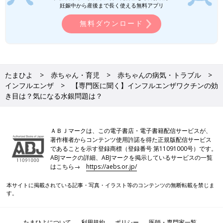
妊娠中から産後まで長く使える無料アプリ
無料ダウンロード
たまひよ
赤ちゃん・育児
赤ちゃんの病気・トラブル
インフルエンザ
【専門医に聞く】インフルエンザワクチンの効
き目は？気になる水銀問題は？
ＡＢＪマークは、この電子書店・電子書籍配信サービスが、
著作権者からコンテンツ使用許諾を得た正規版配信サービス
であることを示す登録商標（登録番号 第11091000号）です。
ABJマークの詳細、ABJマークを掲示しているサービスの一覧
はこちら→
https://aebs.or.jp/
本サイトに掲載されている記事・写真・イラスト等のコンテンツの無断転載を禁じま
す。
たまひよについて
利用規約
ポリシー
医師・専門家一覧