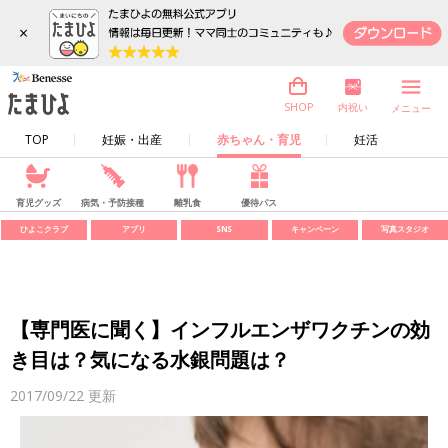
×
内祝い
SHOP
メニュー
TOP
妊娠・出産
赤ちゃん・育児
妊活
育児グッズ
病気・予防接種
離乳食
優待パス
ひよこクラブ
アプリ
SNS
キャンペーン
写真スタジオ
【専門医に聞く】インフルエンザワクチンの効
き目は？気になる水銀問題は？
2017/09/22
更新