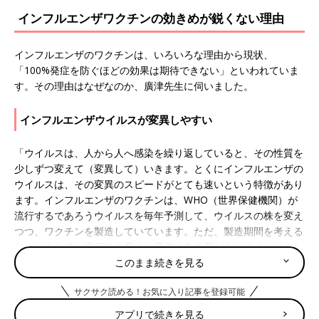
インフルエンザワクチンの効きめが鋭くない理由
インフルエンザのワクチンは、いろいろな理由から現状、
「100%発症を防ぐほどの効果は期待できない」といわれていま
す。その理由はなぜなのか、廣津先生に伺いました。
インフルエンザウイルスが変異しやすい
「ウイルスは、人から人へ感染を繰り返していると、その性質を
少しずつ変えて（変異して）いきます。とくにインフルエンザの
ウイルスは、その変異のスピードがとても速いという特徴があり
ます。インフルエンザのワクチンは、WHO（世界保健機関）が
流行するであろうウイルスを毎年予測して、ウイルスの株を変え
つつ、ワクチンを製造していています。ただ、製造期間を考える
と、どうしても流行株を早めに選定する必要があります。そのた
このまま続きを見る
め、使用したワクチンの株からウイルスが変異してしまい、ワク
チンの効果が弱まってしまう可能性が出てきます」
サクサク読める！お気に入り記事を登録可能
製造途中にウイルスが変異
アプリで続きを見る