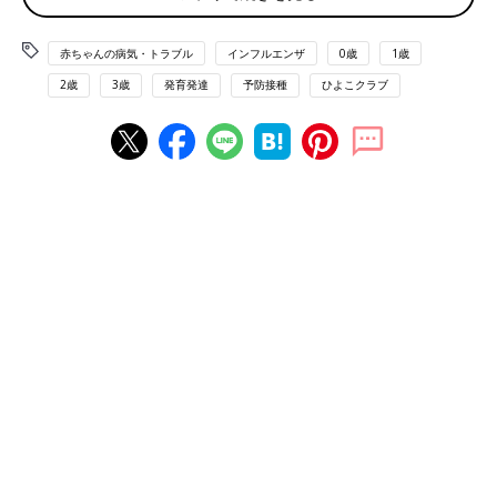
「インフルエンザワクチンは、感染した人の鼻水などから分離し
赤ちゃんの病気・トラブル
インフルエンザ
0歳
1歳
たウイルスを、ニワトリの受精卵を使って増殖し、回収したもの
2歳
3歳
発育発達
予防接種
ひよこクラブ
を処理して製造します。インフルエンザウイルスは、受精卵内で
増殖させている間にも変異する可能性があり、せっかく予測した
株が一致していても、ワクチンになったときに変異していて効果
が弱まっているということもあるのです」
実際、2016年にＡ香港型が大流行した理由の１つには、ワクチ
ンが製造中に変異していたこともあったようです。
皮下注射という接種法の問題
「インフルエンザワクチンは、現状、皮下に接種し、血液中に入
った抗原（免疫力を作るもとになる物質）が、血液中で抗体を作
ります。しかし、インフルエンザウイルスは、まず鼻やのどな
ど、呼吸器粘膜で増殖していくため、呼吸器粘膜で抗体が働いて
くれないと、感染を抑えることができません。インフルエンザワ
クチンは、接種後、２週間ほどで血液中にインフルエンザの抗体
をたくさん作りはするものの、呼吸器粘膜まで抗体を誘導するこ