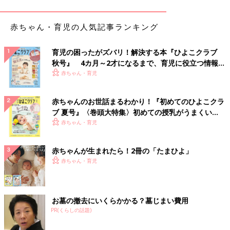
とができないため、感染を抑えることが困難になっています。
そこで、現在、抗原を直接、呼吸器粘膜に届ける『吸入式のワク
赤ちゃん・育児の人気記事ランキング
チン』や、抗体が全身に行きわたりやすくなるといわれる皮膚の
薄いところに抗原を注入する『皮膚に貼るワクチン』などの開発
が進められています。そして2003年に吸入式のワクチン『フル
育児の困ったがズバリ！解決する本『ひよこクラブ
秋号』 4カ月～2才になるまで、育児に役立つ情報が
ミスト』が登場し、日本でも認可されるといわれていました。し
いっぱい！
赤ちゃん・育児
かし昨年、皮下注射ワクチンよりも効果が劣るというデータが出
たことで、アメリカで推奨されなくなり、現在、日本では認可が
下りていない状態です」
赤ちゃんのお世話まるわかり！『初めてのひよこクラ
ブ 夏号』〈巻頭大特集〉初めての授乳がうまくい
ママやパパのインフルエンザワクチンの気がかりを
く！ おっぱい・ミルクの基本と夏のトラブル 解決テ
赤ちゃん・育児
ク
解決！
赤ちゃんが生まれたら！2冊の「たまひよ」
赤ちゃんのインフルエンザワクチン接種でママやパパが心配する
赤ちゃん・育児
ことは、卵アレルギーと水銀の問題。誤解して悩んでいる人も多
い様子。ここで解決しておきましょう。
お墓の撤去にいくらかかる？墓じまい費用
インフルエンザワクチンの水銀問題
PR(くらしの話題)