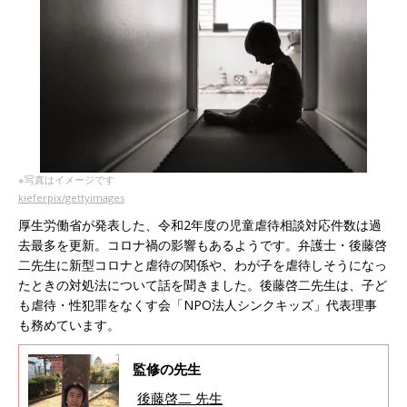
※写真はイメージです
kieferpix/gettyimages
厚生労働省が発表した、令和2年度の児童虐待相談対応件数は過
去最多を更新。コロナ禍の影響もあるようです。弁護士・後藤啓
二先生に新型コロナと虐待の関係や、わが子を虐待しそうになっ
たときの対処法について話を聞きました。後藤啓二先生は、子ど
も虐待・性犯罪をなくす会「NPO法人シンクキッズ」代表理事
も務めています。
監修の先生
後藤啓二 先生