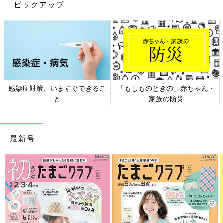
――もし今、ストレスから、つい子どもに当たってしまうという
ピックアップ
場合は、どうしたらいいのでしょうか。
後藤 親、きょうだい、ママ友だちなど気心知れた人にSOSを出
してください。
またパパ(ママ)が、早めに異変に気づいてあげることも大切で
す。
必要ならば、実家に帰省してもいいです。親の目などが行き届
感染症対策、いますぐできるこ
「もしものときの」赤ちゃん・
き、子どもと2人だけにならない環境を作ることが大切です。
と
家族の防災
――公的な機関に相談する場合は、児童相談所がいいのでしょう
か。
最新号
後藤 児童相談所でもいいと思いますが、市区町村の子ども家庭
センター、保健センターなどのほうが相談しやすいように思いま
す。市区町村では乳幼児健診、子育て支援など子どもにかかわる
施策を幅広く行っていますので、虐待に至らない時点でも、気楽
に相談しやすいのではないでしょうか。
――なかには乳幼児健診に行かない親もいるようですが…。