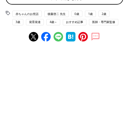
子どもの虐待というと暴力をイメージするママやパパもいると思
います。しかし厚生労働省が発表した、令和2年度の児童虐待相
赤ちゃんのお世話
後藤啓二 先生
0歳
1歳
2歳
談内容を見ると、最も多いのは心理的虐待12万1325件（全体の
3歳
発育発達
4歳～
おすすめ記事
医師・専門家監修
59.2％）。続いて身体的虐待5万33件（24.4％）、ネグレクト3万
1420件（15.3％）、性的虐待2251件（1.1％）の順です。
――全体の約60%を占める心理的虐待とは、どのような虐待でし
ょうか。
後藤先生(以下敬称略) 子どもに面と向かって「あなたのことな
んて生むんじゃなかった」と暴言を吐いたり、言葉で脅したりす
ることです。また子どもの前で、ママ（パパ）を殴ったりする
DV（ドメスティックバイオレンス）を見せることも心理的虐待
です。
――相談内容が約15％ある、ネグレクトとはどういう虐待でしょ
うか。
後藤 育児放棄です。食事を与えなかったり、病気やけがをして
も病院に連れて行かなかったり、入浴などをさせず不潔にするこ