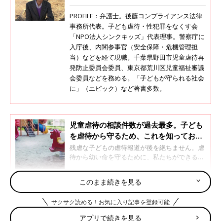
PROFILE：弁護士。後藤コンプライアンス法律
事務所代表。子ども虐待・性犯罪をなくす会
「NPO法人シンクキッズ」代表理事。警察庁に
入庁後、内閣参事官（安全保障・危機管理担
当）などを経て現職。千葉県野田市児童虐待再
発防止委員会委員、東京都荒川区児童福祉審議
会委員などを務める。「子どもが守られる社会
に」（エピック）など著書多数。
児童虐待の相談件数が過去最多。子ども
を虐待から守るため、これを知っておい
て！【専門家】
残虐な子どもの虐待報道が後を絶ちません。虐
待から幼い命を守るために、私たちができるこ
とを、弁護士・後藤啓二先生に聞きました。後
藤啓二先生は、子ども虐待・性犯罪をなくす会
このまま続きを見る
「NPO法人シンクキッズ」代表理事も務めてい
子どもの虐待は、内縁関係などではなく実親からの
ます。
サクサク読める！お気に入り記事を登録可能
虐待が大半
アプリで続きを見る