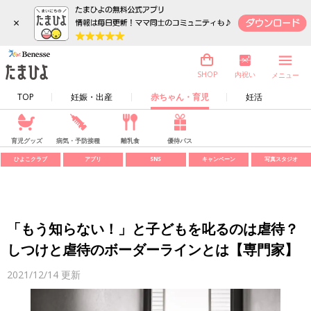
×
内祝い
SHOP
メニュー
TOP
妊娠・出産
赤ちゃん・育児
妊活
育児グッズ
病気・予防接種
離乳食
優待パス
ひよこクラブ
アプリ
SNS
キャンペーン
写真スタジオ
「もう知らない！」と子どもを叱るのは虐待？
しつけと虐待のボーダーラインとは【専門家】
2021/12/14
更新