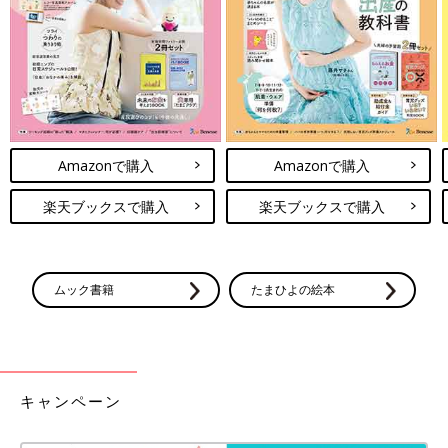
後藤 乳幼児健診は、子どもの病気などを早期に発見するため受
けてほしいのですが、子どもの体にあざや傷があると怪しまれる
ので、虐待している親は乳幼児健診を受けさせません。
乳幼児健診を受けさせないでいると、市区町村では親が虐待して
いるのでは!? と疑い、児童相談所や警察など関係機関に連絡し
て調べることになります。子どものためにも自分のためにも、自
Amazonで購入
Amazonで購入
治体から連絡が来ている乳幼児健診は、受けてください。
楽天ブックスで購入
楽天ブックスで購入
――政府が創設を進めている「こども庁」も、児童虐待防止対策
に効果があるのでしょうか。
後藤 私は「こども庁」ができることにより、これまではバラバ
ムック書籍
たまひよの絵本
ラだった、厚生労働省、文部科学省、警察庁など児童虐待防止対
策を講じる関係省庁がより連携して対応するようになることを期
待しています。
現在は、児童相談所と警察等関係機関との連携に消極的な自治体
キャンペーン
もありますが、「こども庁」ができて、国において関係機関の連
携が進み、その流れが自治体に広がれば児童相談所、市区町村、