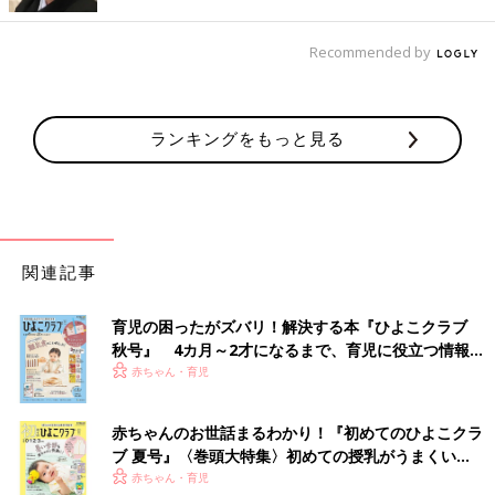
待が大半です。
――毎日の子育ての中で、つい「もう知らない！」「ずっと泣い
Recommended by
てなさい！」などとしかってしまう体験をしたことがあるママ・
パパもいると思います。これも虐待なのでしょうか。
ランキングをもっと見る
後藤 私は虐待とは、たたいたり、殴ったりすることだけでなく
「子どもが、親から見捨てられた」と感じることだと思います。
日ごろの親子関係が良好で「ママは、私のことを愛してくれてい
る」と感じることができているならば、たまに「もう知らな
い！」「ずっと泣いてなさい！」としかったからと言って、子ど
関連記事
もは親に見捨てられたとは思わないでしょう。またしかったあと
に「さっきは、きついこと言ってごめんね」などとフォローして
育児の困ったがズバリ！解決する本『ひよこクラブ
あげれば、子どもはより安心すると思います。
秋号』 4カ月～2才になるまで、育児に役立つ情報が
いっぱい！
赤ちゃん・育児
コロナによるストレスのはけ口が、子どもに向かう
場合も
赤ちゃんのお世話まるわかり！『初めてのひよこクラ
ブ 夏号』〈巻頭大特集〉初めての授乳がうまくい
く！ おっぱい・ミルクの基本と夏のトラブル 解決テ
赤ちゃん・育児
後藤先生は、新型コロナによって生じた不安やストレスは、子ど