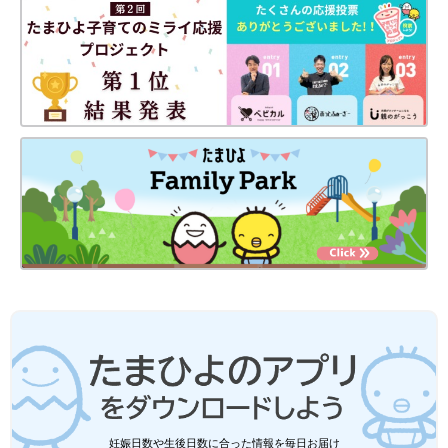
警察、学校等関係機関が情報共有しながら、連携して活動できる
ようになることが期待できます。
これにより、虐待によって命を落とす子はもっと減るはずです。
お話・監修／後藤啓二（ごとうけいじ）先生
取材・文／麻生珠恵、ひよこクラブ編集部
「これって教育虐待なの？」子どもの成
長を妨げるボーダーラインとは【専門
家】
コロナ禍でマスクや手洗いなど、子どもも気を
つけなければいけないことが増えました。しか
し、子どもがルールを守ろうとして親や周囲の
空気を読みすぎると、自己肯定感が低くなって
しまう恐れも。子どもの自己肯定感をはぐくむ
子どもへの虐待は夫婦で行うことが多いそうです。初めはどちら
ために親はどんな接し方をするべきか、青山学
かがしつけと称して体罰などを加えているうちにしだいにエスカ
院大学教授で小児精神科医の古荘純一先生に話
レートして、いつの間にか夫婦で共謀しています。子どもの命を
を聞きました。
守るには、虐待は早期対応がカギになります。「ママ（パパ）で
はくい止められないことが多いので、第３者の力を借りてくださ
い」と後藤先生は言います。
妊娠日数や生後日数に合った情報を毎日お届け
※記事の内容は記事執筆当時の情報であり、現在と異なる場合が