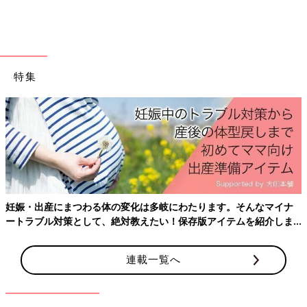
い出産などもできなくなりました。また新型コロナの感染を防ぐ
ために、産後も赤ちゃんを連れて実家に帰れなかったり、ママ友
だちと出会う場もなく、孤独を感じているママは少なくないよう
です。そうした孤独感から虐待に走ることもあるのでしょうか。
特集
後藤 家にずっと赤ちゃんと２人でいると寂しさやストレスか
ら、子どもに当たってしまうことはあると思います。
2020年3月、コロナの感染拡大を防ぐために全国の小中高が臨時
休校し、それに伴い
幼稚園
なども休園しましたが、幼稚園などが
休園すると虐待の発見が遅れるため、悲惨な事件が起きやすくな
ります。
虐待を防ぐには、とにかく第３者がかかわることが必要です。
妊娠・出産にまつわる体の変化は多岐にわたります。そんなマイナ
虐待に走りそう…と思ったときは、早くまわりに
ートラブル対策として、絶対教えたい！保存版アイテムを紹介しま
SOSを出して
す。
連載一覧へ
子どもの虐待は、親が理性を失い徐々にエスカレートしていきま
す。そのため初期段階に適切に対応することが必要です。