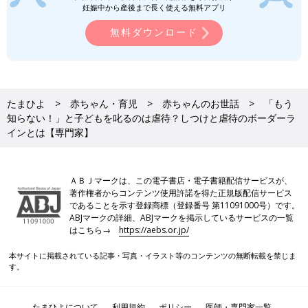
妊娠中から産後まで長く使える無料アプリ
あります。
無料ダウンロード
たまひよ
赤ちゃん・育児
赤ちゃんのお世話
「もう
知らない！」と子どもを叱るのは虐待？しつけと虐待のボーダーラ
インとは【専門家】
ＡＢＪマークは、この電子書店・電子書籍配信サービスが、
著作権者からコンテンツ使用許諾を得た正規版配信サービス
であることを示す登録商標（登録番号 第11091000号）です。
ABJマークの詳細、ABJマークを掲示しているサービスの一覧
はこちら→
https://aebs.or.jp/
本サイトに掲載されている記事・写真・イラスト等のコンテンツの無断転載を禁じま
す。
たまひよについて
利用規約
ポリシー
医師・専門家一覧