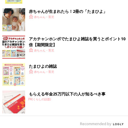
ク
もの虐待に影響しやすいと言います。
赤ちゃんが生まれたら！2冊の「たまひよ」
――厚生労働省が発表した、令和2年度の児童虐待相談対応件数
赤ちゃん・育児
は20万5029件と、過去最多を更新しました。前年度より1万
1249件も多いです。新型コロナの影響もあるのでしょうか。
アカチャンホンポでたまひよ雑誌を買うとポイント10
後藤 今回の結果に新型コロナが、どの程度影響しているかはわ
倍【期間限定】
かりません。
赤ちゃん・育児
しかし子どもの虐待には、経済的事情や親のストレスが深く関係
しています。新型コロナの影響で会社が倒産したり、リストラに
あうなど、虐待につながりやすい状況になっていることは間違い
たまひよの雑誌
ありません。
赤ちゃん・育児
また在宅ワークなどで親が家にいて、子どもも新型コロナの流行
で公園などに遊びに行けず、ずっと家にいると親のストレスはた
もらえる年金25万円以下の人が知るべき事
まっていきます。
PR(くらしの話題)
そうしたストレスのはけ口が、子どもに向かう可能性もありま
す。
――コロナ禍で、妊婦さんの母親学級が中止になったり、立ち合
Recommended by