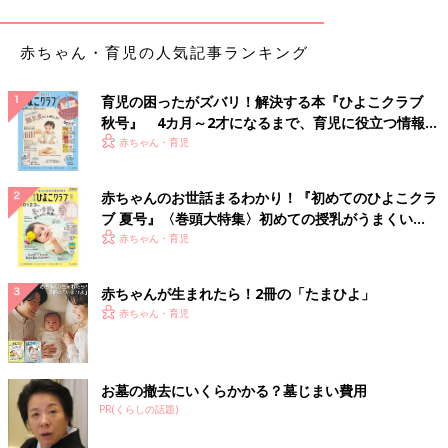
とです。ひどくなると子どもだけを家に残して親は何日も外泊
し、子どもが餓死するという事件もありました。
赤ちゃん・育児の人気記事ランキング
――厚生労働省の発表では、性的虐待は1.1％ですが、性的虐待
は少ないのでしょうか。
育児の困ったがズバリ！解決する本『ひよこクラブ
秋号』 4カ月～2才になるまで、育児に役立つ情報が
後藤 性的虐待は統計では1.1％ですが、これは警察や児童相談
いっぱい！
赤ちゃん・育児
所に通報された数字なので、私は氷山の一角にすぎないと見てい
ます。
赤ちゃんのお世話まるわかり！『初めてのひよこクラ
実父から性的虐待をずっと受けていた女の子が、思春期になって
ブ 夏号』〈巻頭大特集〉初めての授乳がうまくい
実母に相談したところ、母親が父親の味方になって「お前が悪
く！ おっぱい・ミルクの基本と夏のトラブル 解決テ
赤ちゃん・育児
い！」と女の子を責めた事件もあります。母親からこのような対
ク
応をされた子どもは、とても深く傷つきます。もし、このような
赤ちゃんが生まれたら！2冊の「たまひよ」
訴えを聞いた場合は、ぜひ子どもの言うことを信じて、子どもの
赤ちゃん・育児
側に立ってほしいと思います。
――虐待は実の親からのものが多いのでしょうか。
お墓の撤去にいくらかかる？墓じまい費用
後藤 厚生労働省の令和３年の資料によると、令和元年度の主な
PR(くらしの話題)
虐待者は実母47.7％、実父41.2％となっており、実の親からの虐