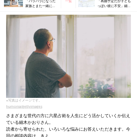
「バラバラになった
一覧
「再婚予定だが子ども
家族とまた一緒に暮
っぽい彼に不安」細木
らしたい」細木かお
かおりさんの人生相談
りさんの人生相談第
第83回
81回
※写真はイメージです。
humonia/gettyimages
さまざまな世代の方に六星占術を人生にどう活かしていくか伝え
ている細木かおりさん。
読者から寄せられた、いろいろな悩みにお答えいただきます。今
回の相談内容は、きよ