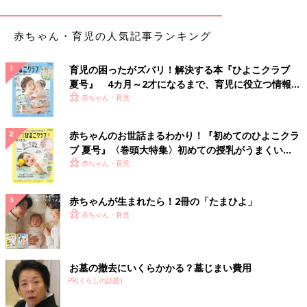
るのが苦手ですから、奥様もあなたに対して、うまく伝えられず
にいるのかもしれません。
赤ちゃん・育児の人気記事ランキング
一方、あなたの運命星は金星人（－）の霊合星人。メインは家庭
育児の困ったがズバリ！解決する本『ひよこクラブ
に縛られたくない金星人ですが、サブは家庭思いの木星人の性質
夏号』 4カ月～2才になるまで、育児に役立つ情報が
が見え隠れするという特殊なタイプといえます。メインの金星人
いっぱい！
赤ちゃん・育児
は行動力があり、家族で楽しいことをするのが大好きである一方
で、少し自分本位で、空気を読むのが苦手…。相手の気持ちを汲
赤ちゃんのお世話まるわかり！『初めてのひよこクラ
み取るのが苦手な金星人と伝えるのが苦手な火星人のご夫婦です
ブ 夏号』〈巻頭大特集〉初めての授乳がうまくい
から、長い結婚生活の中で誤解やすれ違いが積み重なり、今大き
く！ おっぱい・ミルクの基本と夏のトラブル 解決テ
赤ちゃん・育児
な歪みとなって、表面化してしまったのではないでしょうか。
ク
よって、今のあなたに必要なのは、まずは奥様としっかりと向き
赤ちゃんが生まれたら！2冊の「たまひよ」
合うことです。夫婦の問題は、どちらか一方だけに否があるとい
赤ちゃん・育児
うことはありません。奥様を責めるだけではなく、あなたも自分
自身をしっかりと省み、問題点を見つけることが大切です。お子
様方のことだけを考えれば、もう成人されていますから、そこま
お墓の撤去にいくらかかる？墓じまい費用
で気にする必要はないでしょう。しかし、今曖昧なまま離婚に踏
PR(くらしの話題)
み切っても、この先何度でも同じことを繰り返すことになりかね
ません。