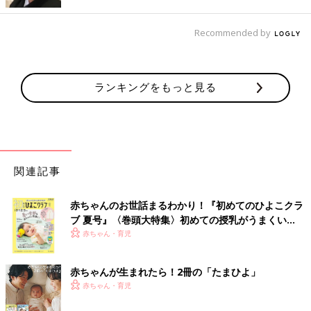
性格や考え方の違いを克服できるチャンスだと考え、一刻も早く
Recommended by
奥様と向き合うようにすることが大切でしょう。あなたのサブの
運命星である木星人は家族の幸せが自らの幸せと考える傾向にあ
ります。来年はお二人揃って運気が低迷しますから、原因の解明
に力を注ぐことをおすすめいたします。
ランキングをもっと見る
離婚寸前だった夫婦が3つのポイントで
円満に！ 夫婦円満コンサルタントが解
説
「愛しているから結婚したのに、気がつけば喧
嘩ばかりで関係が冷え切ってしまった」「不仲
関連記事
になってしまった夫とどのように距離を詰めれ
ばよいか分からない」と夫婦関係に悩んでいま
せんか？ ここでは夫婦円満コンサルタント・
赤ちゃんのお世話まるわかり！『初めてのひよこクラ
細木かおり先生
中村はるみさんが実際にあった離婚寸前夫婦の
ブ 夏号』〈巻頭大特集〉初めての授乳がうまくい
ケースを取り上げ、夫婦仲を取り戻すポイント
く！ おっぱい・ミルクの基本と夏のトラブル 解決テ
赤ちゃん・育児
を解説します。
ク
赤ちゃんが生まれたら！2冊の「たまひよ」
赤ちゃん・育児