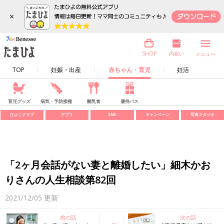
×
内祝い
SHOP
メニュー
TOP
妊娠・出産
赤ちゃん・育児
妊活
育児グッズ
病気・予防接種
離乳食
優待パス
ひよこクラブ
アプリ
SNS
キャンペーン
写真スタジオ
「2ヶ月会話がない妻と離婚したい」細木かお
りさんの人生相談第82回
2021/12/05
更新
前の話
次の話