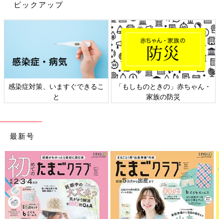
りさんの人生相談第
第83回
ピックアップ
81回
ものときの」赤ちゃん・
日本外来小児科学会リーフレッ
六星占術
家族の防災
ト検討会
最新号