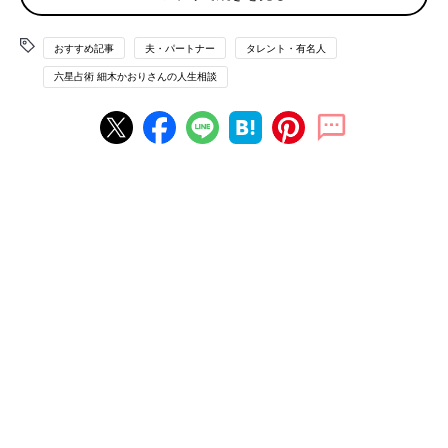
っぱらパチンコが好きでそればかりしてます。どこに行くとか、
何をしたいとか、全く提案しない妻で考える事も不得意です。結
おすすめ記事
夫・パートナー
タレント・有名人
婚20数年、今更ですが本当に嫌になってます。私は再婚で前に子
六星占術 細木かおりさんの人生相談
どもが二人おり、離婚して又今の子どもに同じ気持ちにさせる事
に抵抗があり、少なくても子ども達が結婚するまで我慢しようと
思ってますが、来年65歳で年金支給時期に入ります。まだ後5年
はそのまま働けるので働くつもりです。離婚したいのですが子ど
もの事を考えて悩んでおります。時間の無駄感が拭えません。ご
教授、宜しくお願い致します。
（きよ：男性）
相談者 金星人－霊合星
妻 火星人－
子ども（
双子
） 金星人－
まずは奥様としっかりと向き合うこと
まず、奥様の運命星である火星人は、子煩悩で家庭を思う気持ち
は強いものの、マイペースで、束縛されることを極端に嫌う傾向
にあります。加えて、火星人は自分が思っていることを言葉にす