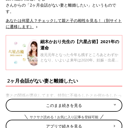
さんからの「2ヶ月会話がない妻と離婚したい」というもので
す。
あなたは何星人？チェックして親と子の相性を見る！（別サイト
に遷移します）
細木かおり先生の【六星占術】2021年の
運命
改元元年となった今年も残すところあとわずか
となり、いよいよ来年は2020年。妊娠・出産や
子育てで生活が大きく変わった人も多いのでは
ないでしょうか。 今回、六星占術で有名な細木
かおり先生に、あなたの来年がどんな年になる
2ヶ月会話がない妻と離婚したい
か運命星ごとに教えてもらいました。
妻との関係が悪化してます。特別に不倫をしたとか何かをしたっ
て訳ではなく、私との会話を拒みます。もう2ヶ月会話をしてま
このまま続きを見る
せん。今までは色んなところに家族で遊びに行ってましたが、最
近こそ子ども2人(双子)も2
0歳
を超えて行くことが少なくなりま
サクサク読める！お気に入り記事を登録可能
した。でもたまに行こうと提案すると、私は行かないので自分達
アプリで続きを見る
だけで行けと言います。妻は会社員をしていて土日が休みで、も