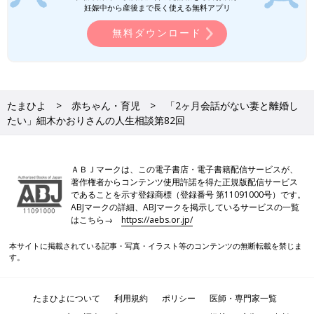
妊娠中から産後まで長く使える無料アプリ
無料ダウンロード
たまひよ
赤ちゃん・育児
「2ヶ月会話がない妻と離婚し
たい」細木かおりさんの人生相談第82回
ＡＢＪマークは、この電子書店・電子書籍配信サービスが、
著作権者からコンテンツ使用許諾を得た正規版配信サービス
であることを示す登録商標（登録番号 第11091000号）です。
ABJマークの詳細、ABJマークを掲示しているサービスの一覧
はこちら→
https://aebs.or.jp/
本サイトに掲載されている記事・写真・イラスト等のコンテンツの無断転載を禁じま
す。
たまひよについて
利用規約
ポリシー
医師・専門家一覧