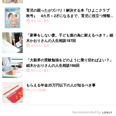
育児の困ったがズバリ！解決する本『ひよこクラブ
秋号』 4カ月～2才になるまで、育児に役立つ情報が
いっぱい！
赤ちゃん・育児
「家事をしない妻。子ども達の為に耐えるべき？」細
木かおりさんの人生相談187回
赤ちゃん・育児
一男二女の母。細木数子のマネージャー兼アシスタントを経て、
「大殺界の受験勉強をどのように乗り切ればよい？」
六星占術の継承者に。母・数子の意思を継承し、個人鑑定と「六
細木かおりさんの人生相談186回
星占術をヒントにより幸せな人生を」を柱とした講演会を行い、
赤ちゃん・育児
さまざまな世代に、六星占術をどのように活かせるかを伝えてい
る。著書に『六星占術によるあなたの運命』、ほかに母・数子と
もらえる年金25万円以下の人が知るべき事
の共著で『新版 幸せになるため先祖の祀り方』『六星占術によ
PR(くらしの話題)
るあなたの宿命』（すべて飛鳥新社刊）がある。また、2019年2
月にテレビ初出演を果たし、同年5月には初の冠番組を持ち、大
きな反響を得る。講演会の予定などは
公式ホームページ
officehosoki.com
に掲載、日々の活動は
インスタグラム
Recommended by
（kaori_hosoki_official）
に配信。