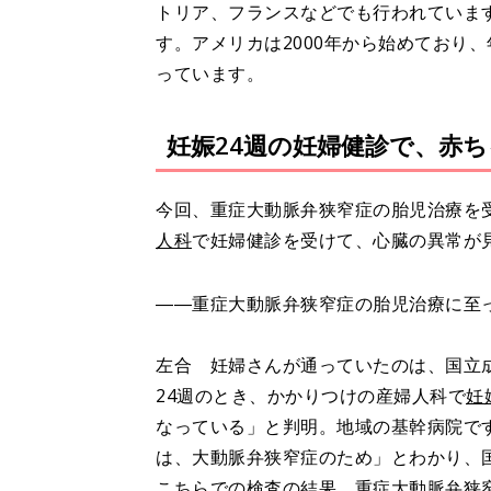
トリア、フランスなどでも行われていま
す。アメリカは2000年から始めており
っています。
妊娠24週の妊婦健診で、赤
今回、重症大動脈弁狭窄症の胎児治療を
人科
で妊婦健診を受けて、心臓の異常が
――重症大動脈弁狭窄症の胎児治療に至
左合 妊婦さんが通っていたのは、国立
24週のとき、かかりつけの産婦人科で
妊
なっている」と判明。地域の基幹病院で
は、大動脈弁狭窄症のため」とわかり、
こちらでの検査の結果、重症大動脈弁狭