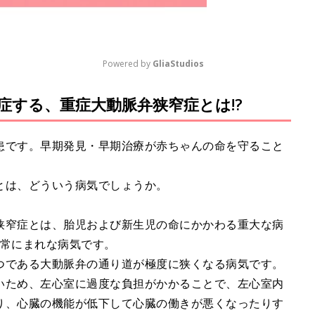
Powered by 
GliaStudios
発症する、重症大動脈弁狭窄症とは!?
M
u
t
患です。早期発見・早期治療が赤ちゃんの命を守ること
e
とは、どういう病気でしょうか。
狭窄症とは、胎児および新生児の命にかかわる重大な病
非常にまれな病気です。
つである大動脈弁の通り道が極度に狭くなる病気です。
いため、左心室に過度な負担がかかることで、左心室内
り、心臓の機能が低下して心臓の働きが悪くなったりす