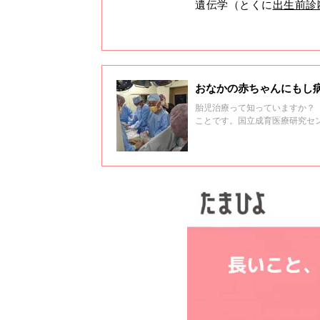
遺伝学（とくに
出生前診
おなかの赤ちゃんにもし
胎児治療って知っていますか？
ことです。国立成育医療研究セン
ー副院長・周産期・母性診療セ
は、国立成育医療研究センター