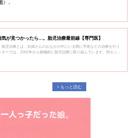
断
）。
病気が見つかったら…。胎児治療最前線【専門医】
 胎児治療とは、妊婦さんのおなかの中にいる間に手術などの治療を行う
ターでは、2002年から積極的に胎児治療に取り組んでいます。同センタ
ンター 左合治彦先生に日本の胎児治療の今について聞きました（写真
で行われた胎児治療の様子）。
もっと読む
arrow_forward_ios