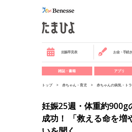
妊娠早見表
お金・手続
雑誌・書籍
アプリ
トップ
赤ちゃん・育児
赤ちゃんの病気・トラ
妊娠25週・体重約90
成功！ 「救える命を増
いを聞く