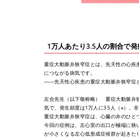
1万人あたり3.5人の割合で
重症大動脈弁狭窄症とは、先天性の心疾
につながる病気です。
――先天性心疾患の重症大動脈弁狭窄症
左合先生（以下敬称略） 重症大動脈弁
気で、発生頻度は1万人に3.5人（※）。
重症大動脈弁狭窄症は、心臓の弁のひと
今回の症例は、左心室の出口が極端に狭
が小さくなる左心低形成症候群が起きた