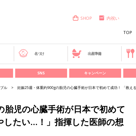
SHOP
内祝い
TOP
き
名づけ
出産準備
SNS
キャンペーン
ブル
妊娠25週・体重約900gの胎児の心臓手術が日本で初めて成功！ 「救
0gの胎児の心臓手術が日本で初めて
やしたい…！」指揮した医師の想