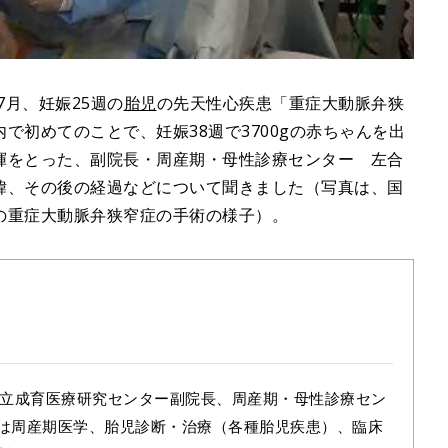
7月、妊娠25週の
胎児
の先天性心疾患「重症大動脈弁狭
で初めてのことで、妊娠38週で3700gの赤ちゃんを出
揮をとった、副院長・周産期・母性診療センター 左合
緯、その後の経過などについて聞きました（写真は、国
の重症大動脈弁狭窄症の手術の様子）。
。国立成育医療研究センター副院長、周産期・母性診療セン
は周産期医学、胎児診断・治療（各種胎児疾患）、臨床