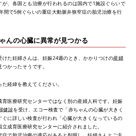
すが、各国とも治療が行われるのは国内で1施設ぐらいで
、年間で5例ぐらいの重症大動脈弁狭窄症の胎児治療を行
ちゃんの心臓に異常が見つかる
受けた妊婦さんは、妊娠24週のとき、かかりつけの
産婦
見つかったそうです。
った経緯を教えてください。
成育医療研究センターではなく別の産婦人科です。妊娠
婦健診
を受け、エコー検査で「赤ちゃんの心臓が大きく
すぐに詳しい検査が行われ「心臓が大きくなっているの
国立成育医療研究センターに紹介されました。
窄症で胎児治療の適応があると判明し、妊婦さんとご主