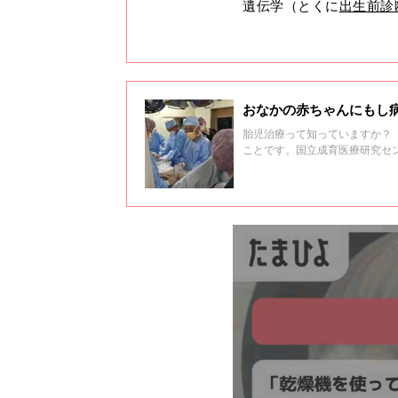
遺伝学（とくに
出生前診
おなかの赤ちゃんにもし
胎児治療って知っていますか？
ことです。国立成育医療研究セン
ー副院長・周産期・母性診療セ
は、国立成育医療研究センター