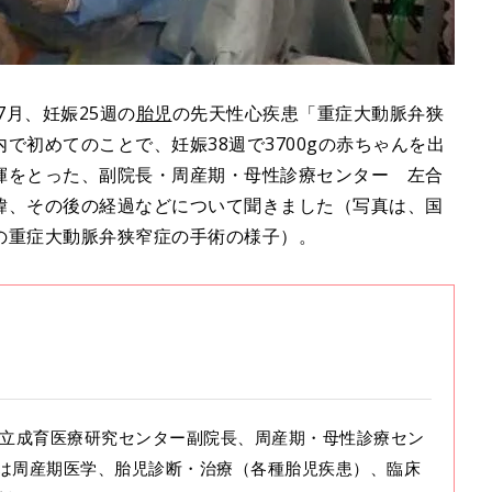
7月、妊娠25週の
胎児
の先天性心疾患「重症大動脈弁狭
で初めてのことで、妊娠38週で3700gの赤ちゃんを出
揮をとった、副院長・周産期・母性診療センター 左合
緯、その後の経過などについて聞きました（写真は、国
の重症大動脈弁狭窄症の手術の様子）。
。国立成育医療研究センター副院長、周産期・母性診療セン
は周産期医学、胎児診断・治療（各種胎児疾患）、臨床