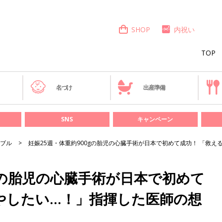
SHOP
内祝い
TOP
き
名づけ
出産準備
SNS
キャンペーン
ブル
妊娠25週・体重約900gの胎児の心臓手術が日本で初めて成功！ 「救
0gの胎児の心臓手術が日本で初めて
やしたい…！」指揮した医師の想