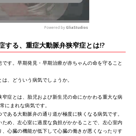
Powered by 
GliaStudios
発症する、重症大動脈弁狭窄症とは!?
M
u
t
患です。早期発見・早期治療が赤ちゃんの命を守ること
e
とは、どういう病気でしょうか。
狭窄症とは、胎児および新生児の命にかかわる重大な病
非常にまれな病気です。
つである大動脈弁の通り道が極度に狭くなる病気です。
いため、左心室に過度な負担がかかることで、左心室内
り、心臓の機能が低下して心臓の働きが悪くなったりす