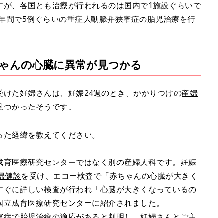
すが、各国とも治療が行われるのは国内で1施設ぐらいで
、年間で5例ぐらいの重症大動脈弁狭窄症の胎児治療を行
ちゃんの心臓に異常が見つかる
受けた妊婦さんは、妊娠24週のとき、かかりつけの
産婦
見つかったそうです。
った経緯を教えてください。
成育医療研究センターではなく別の産婦人科です。妊娠
婦健診
を受け、エコー検査で「赤ちゃんの心臓が大きく
すぐに詳しい検査が行われ「心臓が大きくなっているの
国立成育医療研究センターに紹介されました。
窄症で胎児治療の適応があると判明し、妊婦さんとご主