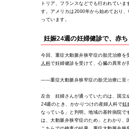
トリア、フランスなどでも行われていま
す。アメリカは2000年から始めており
っています。
妊娠24週の妊婦健診で、赤
今回、重症大動脈弁狭窄症の胎児治療を
人科
で妊婦健診を受けて、心臓の異常が
――重症大動脈弁狭窄症の胎児治療に至
左合 妊婦さんが通っていたのは、国立
24週のとき、かかりつけの産婦人科で
妊
なっている」と判明。地域の基幹病院で
は、大動脈弁狭窄症のため」とわかり、
こちらでの検査の結果、重症大動脈弁狭