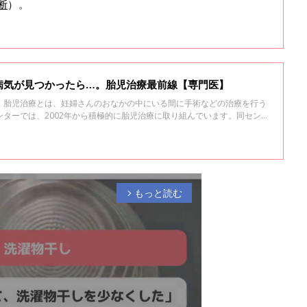
断
）。
病気が見つかったら…。胎児治療最前線【専門医】
 胎児治療とは、妊婦さんのおなかの中にいる間に手術などの治療を行う
ターでは、2002年から積極的に胎児治療に取り組んでいます。同センタ
ンター 左合治彦先生に日本の胎児治療の今について聞きました（写真
で行われた胎児治療の様子）。
もっと読む
arrow_forward_ios