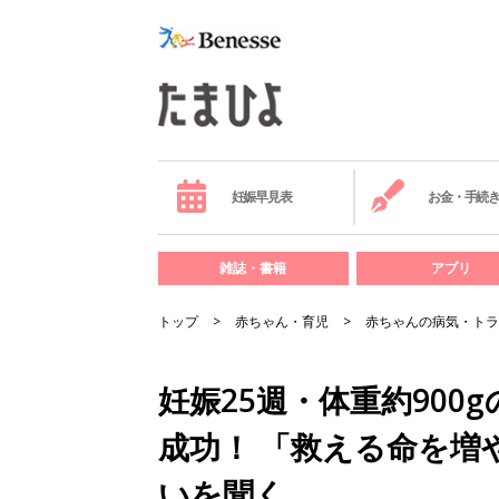
妊娠早見表
お金・手続
雑誌・書籍
アプリ
トップ
赤ちゃん・育児
赤ちゃんの病気・トラ
妊娠25週・体重約90
成功！ 「救える命を増
いを聞く