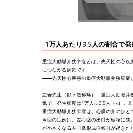
1万人あたり3.5人の割合で
重症大動脈弁狭窄症とは、先天性の心疾
につながる病気です。
――先天性心疾患の重症大動脈弁狭窄症
左合先生（以下敬称略） 重症大動脈弁
気で、発生頻度は1万人に3.5人（※）。
重症大動脈弁狭窄症は、心臓の弁のひと
今回の症例は、左心室の出口が極端に狭
が小さくなる左心低形成症候群が起きた