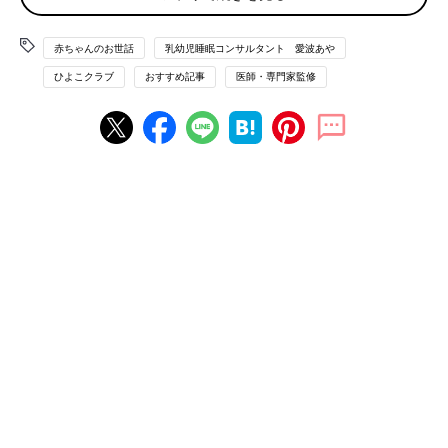
乳幼児睡眠コンサルタント 愛波あや
赤ちゃんのお世話
乳幼児睡眠コンサルタント 愛波あや
PROFILE：慶応義塾大学文学部教育学専攻卒
ひよこクラブ
おすすめ記事
医師・専門家監修
業。外資系企業勤務後、拠点をアメリカ・ニュ
ーヨークに移し、2014年、乳幼児睡眠コンサル
タントとして日本人初の国際認定資格を取得。
その後10年以上に渡る経験のもと、独自の愛波
メソッドを創始。科学的根拠に基づいた睡眠改
善法を提唱し、子どもの睡眠に関する悩みを解
決するために、オンラインや講演活動を通じて
累計約10万人に
寝かしつけ
メソッドを伝授。お
くるみスリーパーや遮光シートの開発も行って
います。 二児の母。著書に『ママと赤ちゃんの
ぐっすり本』（講談社）、『マンガで読む ぐっ
すり眠る赤ちゃんの寝かせ方』（主婦の友社）
がある。現在『忙しくても能力がどんどん引き
出される 子どものためのベスト睡眠』
（KADOKAWA）発売中。
■Home Page
■Instagram ＠aya_aiba