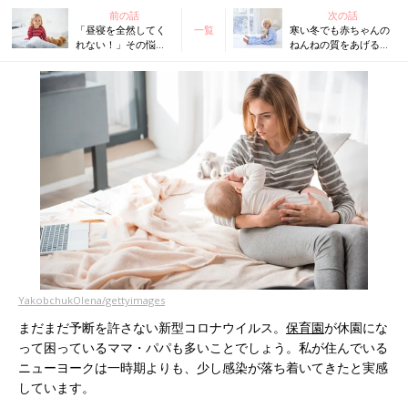
前の話
次の話
「昼寝を全然してく
一覧
寒い冬でも赤ちゃんの
れない！」その悩
ねんねの質をあげる、
み、新生児～２歳ご
暖房の使い方＆服装の
ろまで月齢別に解決
ポイント【米国IPHI公
します【米国IPHI公
認・乳幼児睡眠コンサ
認・乳幼児睡眠コン
ルタント】
サルタント】
YakobchukOlena/gettyimages
まだまだ予断を許さない新型コロナウイルス。
保育園
が休園にな
って困っているママ・パパも多いことでしょう。私が住んでいる
ニューヨークは一時期よりも、少し感染が落ち着いてきたと実感
しています。