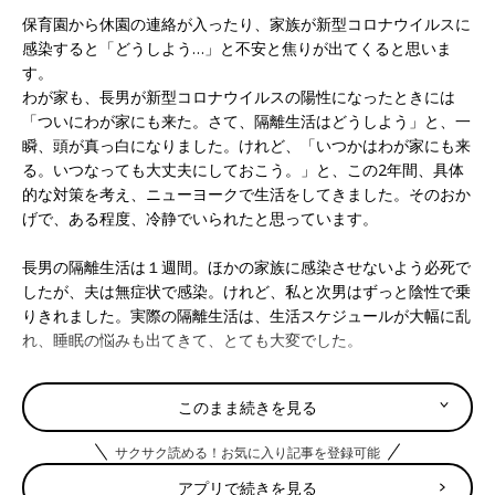
保育園から休園の連絡が入ったり、家族が新型コロナウイルスに
感染すると「どうしよう…」と不安と焦りが出てくると思いま
す。
わが家も、長男が新型コロナウイルスの陽性になったときには
「ついにわが家にも来た。さて、隔離生活はどうしよう」と、一
瞬、頭が真っ白になりました。けれど、「いつかはわが家にも来
る。いつなっても大丈夫にしておこう。」と、この2年間、具体
的な対策を考え、ニューヨークで生活をしてきました。そのおか
げで、ある程度、冷静でいられたと思っています。
長男の隔離生活は１週間。ほかの家族に感染させないよう必死で
したが、夫は無症状で感染。けれど、私と次男はずっと陰性で乗
りきれました。実際の隔離生活は、生活スケジュールが大幅に乱
れ、睡眠の悩みも出てきて、とても大変でした。
日本人初の米国IPHI公認・乳幼児睡眠コンサルタントの愛波文さ
このまま続きを見る
んが、米国NYから情報を発信！
「愛波文さんのぐっすりねんねROOM#35
サクサク読める！お気に入り記事を登録可能
アプリで続きを見る
監修の先生