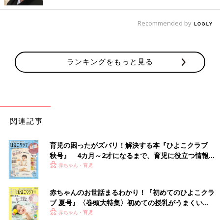
ぞれの解決方法をお伝えします。
Recommended by
【お悩み その１】 昼寝をさせる時間がない・昼寝をし
てくれない
ランキングをもっと見る
ママ・パパが共働きで、在宅勤務の場合、日中は仕事がありま
す。ずっと赤ちゃんと遊んでいることは難しいので、テレビや動
画などを見せる時間が多くなってしまうと思います。でも、今は
期間限定と割りきって、見せてもOKと考えましょう。
けれど、テレビや動画などを長時間見ていると脳が興奮状態にな
ってしまい、その影響により昼寝ができなくなる、ということも
関連記事
実はあります。
【解決法】赤ちゃんが2歳前なら、日中に、ママ・パパも
育児の困ったがズバリ！解決する本『ひよこクラブ
一緒に昼寝をする
秋号』 4カ月～2才になるまで、育児に役立つ情報が
いっぱい！
赤ちゃん・育児
2歳前の赤ちゃんは、日中に昼寝をしないと、おそらく夕方にグ
ズると思います。赤ちゃんがグズグズすると、ママ・パパは仕事
赤ちゃんのお世話まるわかり！『初めてのひよこクラ
を中断して、抱っこするなど対処する必要が出てきます。
ブ 夏号』〈巻頭大特集〉初めての授乳がうまくい
く！ おっぱい・ミルクの基本と夏のトラブル 解決テ
赤ちゃん・育児