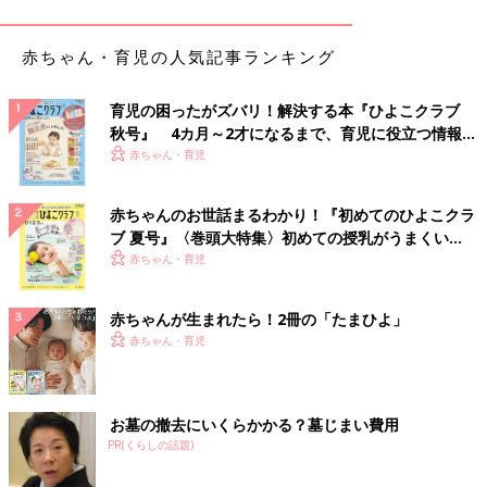
■Twitter
■YOUTUBE 愛波あや「赤ちゃんねんねの専門チ
赤ちゃん・育児の人気記事ランキング
ャンネル」
育児の困ったがズバリ！解決する本『ひよこクラブ
秋号』 4カ月～2才になるまで、育児に役立つ情報が
添い乳じゃないと寝ない…でもやめた
いっぱい！
赤ちゃん・育児
い！と悩むママへ。今日からできる実践
方法【米国IPHI公認・乳幼児睡眠コンサ
夜のねんね時や夜中の授乳時などは楽なので、
赤ちゃんのお世話まるわかり！『初めてのひよこクラ
ルタント】
ついやってしまう“添い乳”。愛波さんも、長
ブ 夏号』〈巻頭大特集〉初めての授乳がうまくい
男・次男と共に、添い乳の癖がついてしまい、
く！ おっぱい・ミルクの基本と夏のトラブル 解決テ
赤ちゃん・育児
1時間おきの夜泣き→添い乳を繰り返していた
そうです。ただ、添い乳や添い寝は、場合によ
ク
休園中の赤ちゃんの3大睡眠トラブルって？
っては窒息の危険があるので、リスクを正しく
赤ちゃんが生まれたら！2冊の「たまひよ」
知り、安全な環境を整えることが大切。今回は
赤ちゃん・育児
安全な添い乳を行うための具体的なポイントを
新型コロナウイルスの影響による休園、家族の新型コロナウイル
愛波さんに教えてもらいました。
ス感染による隔離生活などで、現在、私のサイトなどにも、赤ち
ゃんの睡眠の悩み相談が急増しています。
お墓の撤去にいくらかかる？墓じまい費用
PR(くらしの話題)
生活リズムに変化があると、赤ちゃんや家族の睡眠にも影響が出
てきてしまうのです。そこで、今、最も多いお悩み３つと、それ