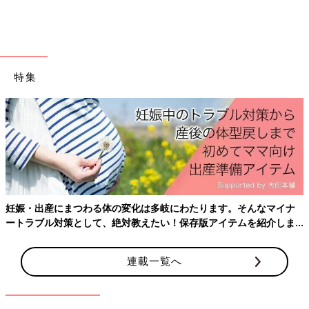
で子どもに「ママー・パパー」と呼ばれることが少なくなるので
す。
日中に昼寝をしない分、夜は１８時半や１９時ごろなど、早めに
就寝させましょう。もし、ママ・パパのお仕事が残っていたら、
特集
子どもが早く寝てくれることにより、子どもが寝たあとに、少し
仕事ができる時間も作れると思います。
【お悩み その２】 夜なかなか寝てくれない
休園で子どもが家にいるとき、日中、子どもがたくさん昼寝をし
てくれると、ママ・パパは仕事ができていいからといって、寝か
せすぎていませんか？
妊娠・出産にまつわる体の変化は多岐にわたります。そんなマイナ
赤ちゃんは日中の昼寝が長すぎると、夜に眠くならず、眠ってく
ートラブル対策として、絶対教えたい！保存版アイテムを紹介しま
れない…いうこともよくあることなのです。
す。
【解決法】夕方の昼寝を避け、朝はしかり日光浴を
連載一覧へ
夕方に昼寝をさせてしまうと、夜に眠くなりません。昼寝の時間
は、赤ちゃんが
1歳
6カ月くらいまでは１５時ごろまでに、1歳6