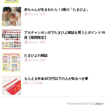
夕方のグズグズを減らすためには、お昼休みの昼食後に、赤ちゃ
ク
んと一緒にママ・パパも昼寝を30分～1時間程度してみましょ
赤ちゃんが生まれたら！2冊の「たまひよ」
う。そうすることで、赤ちゃんの夕方のグズりを減らすことがで
赤ちゃん・育児
きます。また、ママ・パパもリフレッシュできて、仕事の効率が
アップすることも期待できます。
【解決法】2歳ごろ以降なら、無理に寝かせず、ひとり遊
アカチャンホンポでたまひよ雑誌を買うとポイント10
びタイムを設定
倍【期間限定】
赤ちゃん・育児
子どもが
２歳
ごろ以降は、自我も発達し、疲れていないと昼寝を
したくなくなる子も出てきます。昼寝をしてくれない場合、無理
たまひよの雑誌
やり昼寝をさせる必要はありません。昼寝の時間＝ゆっくりする
赤ちゃん・育児
時間と考えればOKです。ただし、テレビや動画は控えましょ
う。
もらえる年金25万円以下の人が知るべき事
20分ほどタイマーを設定し、「20分好きなことで遊んでいい
PR(くらしの話題)
よ」と伝え、おもちゃを準備します。ブロック遊び、お絵描き、
絵本を読むなど、好きなことで遊んでもらいましょう。
このときのポイントは、“タイマーを使う”こと。タイマーを使う
Recommended by
ことで、ママ・パパは自分の時間を確保できます。そして、途中