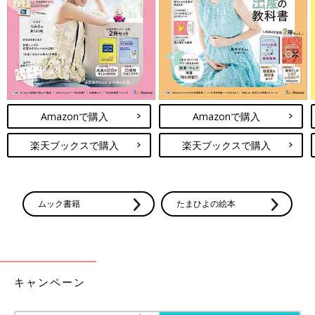
私は、子どもが家に常にいる中で、1年ほど在宅勤務をしていま
した。だから、みなさんの大変さがよくわかります。仕事をしよ
うとデスクに座った瞬間に「ママー！」と呼ばれたり、１時間お
きに「おなかすいた！」と言われたり…。
私も生活リズムがつかめるまで、爆発しそうなときもありまし
た。けれど、ママ・パパがイライラしていたり、あせっている
と、子どもはそれを察知して不安定になってしまうことがありま
Amazonで購入
Amazonで購入
す。
楽天ブックスで購入
楽天ブックスで購入
ママ・パパができることは、保育園（もしくは
幼稚園
など）が休
園でも、子どもの生活リズムを整えてあげることです。習慣づけ
てあげることで、赤ちゃんだけではなく、ママ・パパもラクにな
っていくはずです。
ムック書籍
たまひよの絵本
早起き早寝も大切ですが、夜泣き防止として大切なことは「ねん
ねルーティン」。寝る前は、毎日必ず同じルーティンで過ごすこ
とで、赤ちゃんは安心して寝てくれるようになります。そのねん
ねルーティンの中に、ぜひ“肌と肌の触れ合いタイム”を加えてく
キャンペーン
ださい。「大好きだよ」と言葉で伝えることも大切です。