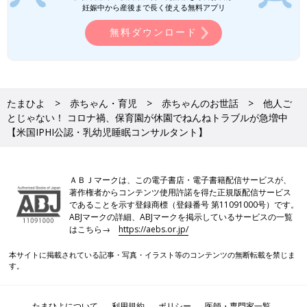
妊娠中から産後まで長く使える無料アプリ
ん、愛犬のギーとマルと一緒に暮らしていま
す。2021年にはじめての妊娠・出産を経験し、
無料ダウンロード
コロナ禍妊娠の不安な気持ちを等身大に綴った
漫画がSNS で共感を呼び、このたびたまひよオ
前の話
次の話
ンラインでも連載が始まりました。インタビュ
「昼寝を全然してく
一覧
寒い冬でも赤ちゃんの
ーの前編では、おおがさんが妊娠した直後のエ
れない！」その悩
ねんねの質をあげる、
み、新生児～２歳ご
ピソードをお聞きしました。
暖房の使い方＆服装の
ろまで月齢別に解決
ポイント【米国IPHI公
たまひよ
赤ちゃん・育児
赤ちゃんのお世話
他人ご
します【米国IPHI公
認・乳幼児睡眠コンサ
とじゃない！ コロナ禍、保育園が休園でねんねトラブルが急増中
認・乳幼児睡眠コン
ルタント】
サルタント】
【米国IPHI公認・乳幼児睡眠コンサルタント】
ＡＢＪマークは、この電子書店・電子書籍配信サービスが、
著作権者からコンテンツ使用許諾を得た正規版配信サービス
であることを示す登録商標（登録番号 第11091000号）です。
ABJマークの詳細、ABJマークを掲示しているサービスの一覧
はこちら→
https://aebs.or.jp/
本サイトに掲載されている記事・写真・イラスト等のコンテンツの無断転載を禁じま
す。
たまひよについて
利用規約
ポリシー
医師・専門家一覧