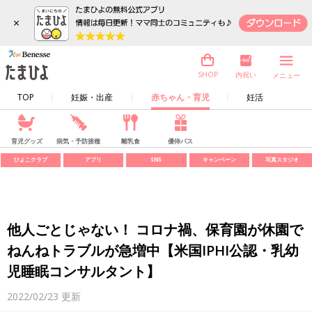
×
内祝い
SHOP
メニュー
TOP
妊娠・出産
赤ちゃん・育児
妊活
育児グッズ
病気・予防接種
離乳食
優待パス
ひよこクラブ
アプリ
SNS
キャンペーン
写真スタジオ
他人ごとじゃない！ コロナ禍、保育園が休園で
ねんねトラブルが急増中【米国IPHI公認・乳幼
児睡眠コンサルタント】
2022/02/23
更新