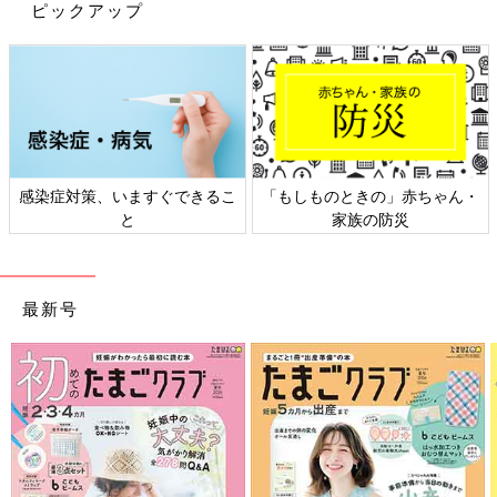
カ月以降は、１４時ごろまでには切り上げましょう。
ピックアップ
そして、夜の睡眠を促すために、最も大切なことは朝の日光浴で
す。朝、日光をしっかり浴びることで、幸せホルモンとも言われ
ているセロトニンを分泌させることができます。そのセロトニン
が夕方から夜にかけて、睡眠ホルモンと言われるメラトニンに変
化していくのです。これは、赤ちゃんだけではなく、ママ・パパ
にもいいことなので、日光浴を心がけてみましょう。
感染症対策、いますぐできるこ
「もしものときの」赤ちゃん・
と
家族の防災
また、夕方から夜にかけては明るい照明を控え、少し落ち着いた
照明の中で過ごし、夜の睡眠を促してみて。
【お悩み その3】 夜泣きが再発！
最新号
在宅で育児・仕事をすると、最初は生活リズムが大きく崩れてし
まうことが多いと思います。一度収まった
夜泣き
に、再度悩まさ
れることも多いです。
【解決法】できるだけ生活リズムを一定に