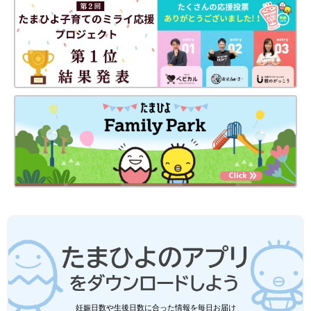
たとえば、ルーティンの１つとして、
「おふろ→スキンケア→肌と肌の触れ合いタイム→絵本を読んで
ねんね」など。
同じ流れを毎日繰り返すことが、大切なポイントです。
新型コロナウイルスとの生活は、正直「もう本当に勘弁！」と、
私も思うこともあります。自分が置かれている状況を冷静に受け
入れ、少しずつでもできることをやっていれば、ねんねの悩みを
改善していけるはずです。
こういう日々だからこそ、悩んでいたら、一人で抱え込まないこ
とがとても大切です。大変な今を一緒に乗りこえていきましょ
う。
文・監修／愛波 文さん 構成／ひよこクラブ編集部
※記事の内容は記事執筆当時の情報であり、現在と異なる場合が
あります。
夫と2人で生きていこうと決めた矢先の
妊娠…嬉しいはずなのになぜ？『コロナ
禍妊娠日記』の著者インタビュー
エッセイ漫画で人気の漫画家＆イラストレータ
ーのおおがきなこさんは、夫と娘のリンダちゃ
妊娠日数や生後日数に合った情報を毎日お届け