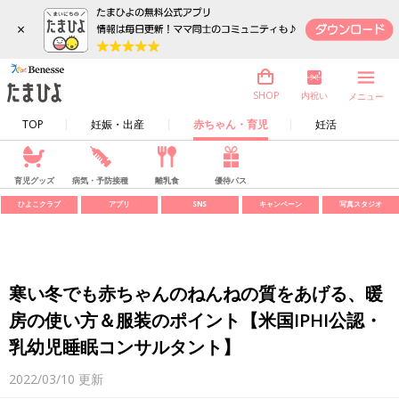
×
内祝い
SHOP
メニュー
TOP
妊娠・出産
赤ちゃん・育児
妊活
育児グッズ
病気・予防接種
離乳食
優待パス
ひよこクラブ
アプリ
SNS
キャンペーン
写真スタジオ
寒い冬でも赤ちゃんのねんねの質をあげる、暖
房の使い方＆服装のポイント【米国IPHI公認・
乳幼児睡眠コンサルタント】
2022/03/10
更新