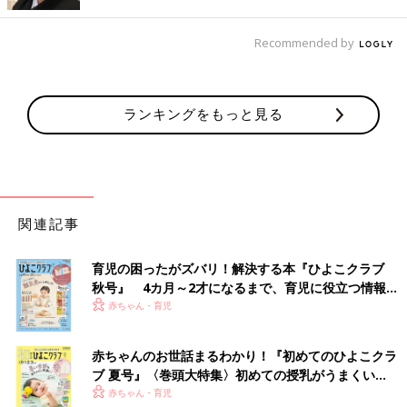
朝方の夜泣きや早朝起きは寒さが原因の場合も
Recommended by
冬場、赤ちゃんが朝の４～５時に
夜泣き
をしたり、早朝起きをす
る場合、室温が低すぎて、寒さで泣いたり起きたりしている可能
性があります。寝る前に暖房を切っている場合は、３時台に暖房
ランキングをもっと見る
を入れ、寝室を18～20度くらいに暖めて。タイマーがあれば活
用しましょう。
乾燥対策には湿度管理を工夫して
関連記事
暖房を朝までつけた状態にすると、気になるのは乾燥対策です。
肌やのどもカラカラになりますよね。風邪などの原因になるウイ
ルスは、乾燥した環境の中で活発になるともいわれています。
育児の困ったがズバリ！解決する本『ひよこクラブ
秋号』 4カ月～2才になるまで、育児に役立つ情報が
いっぱい！
部屋の湿度は40～60%くらいに
赤ちゃん・育児
冬は、何も対策をしない状態だと、湿度40％を保つことは、なか
赤ちゃんのお世話まるわかり！『初めてのひよこクラ
なか難しいと思います。ぜひ、加湿器などを活用し、湿度40～
ブ 夏号』〈巻頭大特集〉初めての授乳がうまくい
50%くらいを保つように調整しましょう。
く！ おっぱい・ミルクの基本と夏のトラブル 解決テ
赤ちゃん・育児