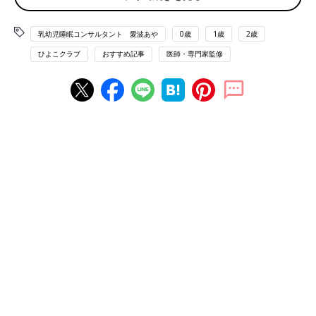
います。 二児の母。著書に『ママと赤ちゃんの
ぐっすり本』（講談社）、『マンガで読む ぐっ
乳幼児睡眠コンサルタント 愛波あや
0歳
1歳
2歳
すり眠る赤ちゃんの寝かせ方』（主婦の友社）
がある。現在『忙しくても能力がどんどん引き
ひよこクラブ
おすすめ記事
医師・専門家監修
出される 子どものためのベスト睡眠』
（KADOKAWA）発売中。
■Home Page
■Instagram ＠aya_aiba
■Twitter
■YOUTUBE 愛波あや「赤ちゃんねんねの専門チ
ャンネル」
【保存版】赤ちゃんがコテンと眠るには
コツがある！月齢別解説付き【米国IPHI
公認・乳幼児睡眠コンサルタント】
赤ちゃんの寝かしつけに1～2時間かかりイライ
ラしてしまう…、抱っこでやっと寝た！と思っ
て布団に下ろしたとたん、背中スイッチ発動で
また抱っこ（泣）。このような悩みを持ってい
るママやパパは少なくないのではないでしょう