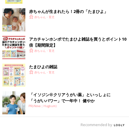
ク
ちなみに、わが家では、寝る前に23℃くらいに部屋を暖め暖房
赤ちゃんが生まれたら！2冊の「たまひよ」
を切ります。ただし、暖かい蒸気が出る加湿器を夜中ずっと稼働
赤ちゃん・育児
させています。
たまに明け方に、マイナス5度や10度とすごく寒くなる日も。そ
の寒さだと目が覚めてしまうので、寒い日は、暖房を一晩中入れ
アカチャンホンポでたまひよ雑誌を買うとポイント10
倍【期間限定】
ています。
赤ちゃん・育児
加湿器はカビ対策をしっかりと
たまひよの雑誌
加湿器は、暖かい蒸気が出るものと冷たい蒸気が出るものがあり
赤ちゃん・育児
ます。
商品によりますが、暖かい蒸気が出るタイプは、窓に結露が発生
しやすくなるものも。その場合、日中は必ず換気をし、カビが発
「イソジン®クリアうがい薬」といっしょに
生しないようにしましょう。
「うがいパワー」で一年中！ 健やか
PR(iNova｜Hugkum)
そのほか、赤ちゃんが蒸気を触ってやけどをしないように注意
し、各商品のお手入れ方法に従って、必要なケアを正しく行うこ
とも大切です。
Recommended by