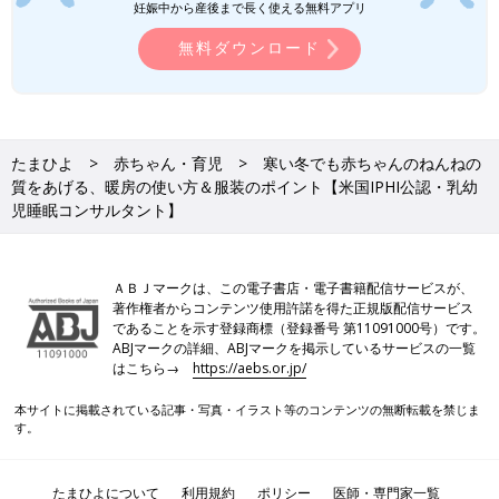
上半身をやさしく包んだまま、おむつ替えができるデザイン。寝
妊娠中から産後まで長く使える無料アプリ
返り後でも、手を出して使えるため、6カ月ごろまで使用可能。
無料ダウンロード
【4カ月ごろ～1歳ごろの着せ方】
肌着＋厚手のロンパース+スリーパー（※愛波スリーパー）
●愛波スリーパー
たまひよ
赤ちゃん・育児
寒い冬でも赤ちゃんのねんねの
質をあげる、暖房の使い方＆服装のポイント【米国IPHI公認・乳幼
児睡眠コンサルタント】
ＡＢＪマークは、この電子書店・電子書籍配信サービスが、
著作権者からコンテンツ使用許諾を得た正規版配信サービス
であることを示す登録商標（登録番号 第11091000号）です。
ABJマークの詳細、ABJマークを掲示しているサービスの一覧
はこちら→
https://aebs.or.jp/
本サイトに掲載されている記事・写真・イラスト等のコンテンツの無断転載を禁じま
す。
たまひよについて
利用規約
ポリシー
医師・専門家一覧