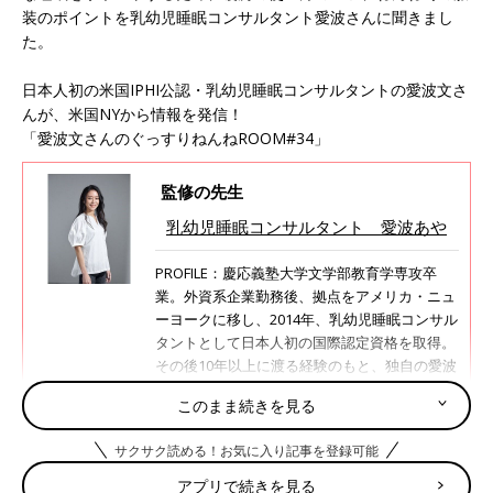
装のポイントを乳幼児睡眠コンサルタント愛波さんに聞きまし
た。
日本人初の米国IPHI公認・乳幼児睡眠コンサルタントの愛波文さ
んが、米国NYから情報を発信！
「愛波文さんのぐっすりねんねROOM#34」
監修の先生
乳幼児睡眠コンサルタント 愛波あや
PROFILE：慶応義塾大学文学部教育学専攻卒
業。外資系企業勤務後、拠点をアメリカ・ニュ
ーヨークに移し、2014年、乳幼児睡眠コンサル
タントとして日本人初の国際認定資格を取得。
その後10年以上に渡る経験のもと、独自の愛波
メソッドを創始。科学的根拠に基づいた睡眠改
このまま続きを見る
善法を提唱し、子どもの睡眠に関する悩みを解
決するために、オンラインや講演活動を通じて
サクサク読める！お気に入り記事を登録可能
累計約10万人に
寝かしつけ
メソッドを伝授。お
くるみスリーパーや遮光シートの開発も行って
アプリで続きを見る