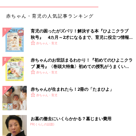
冬の寝室は20度前後をキープ
か？ 今回は、そんな0才代の“長時間の寝かし
つけ”を解決する方法を紹介します！
赤ちゃん・育児の人気記事ランキング
入眠時に部屋や寝床が寒いと、体の交感神経が体温を温めようと
作動し、興奮してなかなか寝つけなくなることがあります。
育児の困ったがズバリ！解決する本『ひよこクラブ
質のいい睡眠をとるための、冬の寝室の温度は20度前後が最適と
秋号』 4カ月～2才になるまで、育児に役立つ情報が
いわれています。16度以下になると、寒すぎて目覚めてしまうこ
いっぱい！
赤ちゃん・育児
とも。
朝方のいちばん寒くなる時間帯、４～５時ごろに室温が下がりす
赤ちゃんのお世話まるわかり！『初めてのひよこクラ
ぎないように注意しましょう。
ブ 夏号』〈巻頭大特集〉初めての授乳がうまくい
く！ おっぱい・ミルクの基本と夏のトラブル 解決テ
赤ちゃん・育児
寝かせる前の寝室は23度くらいに
ク
赤ちゃんが生まれたら！2冊の「たまひよ」
ねんねルーティン後、スムーズに入眠させるために、夜寝かせる
赤ちゃん・育児
寝室は23度くらいに暖めておきます。
夜中に、18～20度くらいに室温を保てるのであれば、数時間後
に暖房が切れるようタイマーをセットしてもいいでしょう。18～
お墓の撤去にいくらかかる？墓じまい費用
20度を保てない場合、暖房は20度くらいで朝までつけたままで
PR(くらしの話題)
OK。