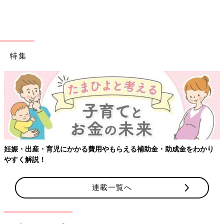
加湿器がない場合、湯で絞ったタオルを部屋に干したり、ボウル
に湯を入れて寝室に置いたりすることでも、効果はあるので試し
てみましょう。
特集
ねんねの服装にも要注意
寝室の温度・湿度に注意することは基本ですが、赤ちゃんの服装
も大切なポイント。寒いからといって厚着をさせることはいい睡
眠にとって逆効果です。
月齢に合わせて、スリーパーを活用
妊娠・出産・育児にかかる費用やもらえる補助金・助成金をわかり
寝室を18～20度に保つことを前提として、赤ちゃんの服装の目
やすく解説！
安を紹介します。
窒息事故防止のため、
1才
未満の場合、掛け布団や毛布などの使
用は基本的にナシでOKです。とくに低月齢の時期は、寝床にぬ
連載一覧へ
いぐるみ、掛け布団やまくらなどを置かないことが大切です。
スリーパーは、はだける心配がないため、ねんね時におすすめし
ています。