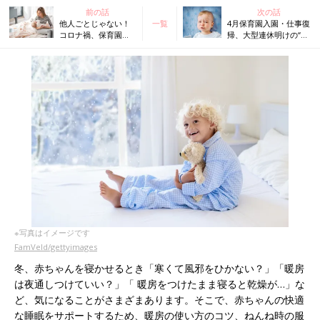
前の話
次の話
他人ごとじゃない！
一覧
4月保育園入園・仕事復
コロナ禍、保育園が
帰、大型連休明けの“夜
休園でねんねトラブ
泣き”解決策は？【米国
ルが急増中【米国
IPHI公認・乳幼児睡眠
IPHI公認・乳幼児睡
コンサルタント】
眠コンサルタント】
※写真はイメージです
FamVeld/gettyimages
冬、赤ちゃんを寝かせるとき「寒くて風邪をひかない？」「暖房
は夜通しつけていい？」「 暖房をつけたまま寝ると乾燥が…」な
ど、気になることがさまざまあります。そこで、赤ちゃんの快適
な睡眠をサポートするため、暖房の使い方のコツ、ねんね時の服