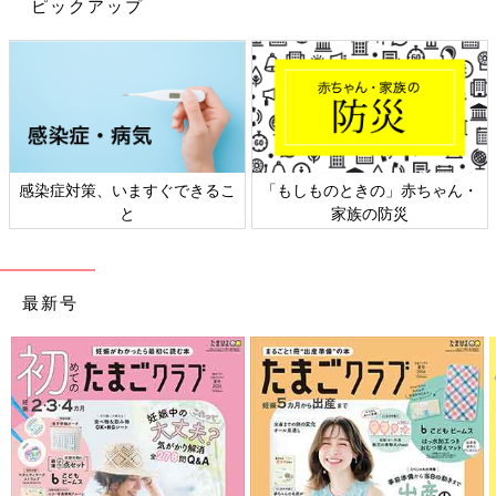
ピックアップ
1才以上もスリーパーの活用がベター
1歳以上になったら、掛け布団は使ってもいいでしょう。ただ
し、掛け布団やブランケットは足で蹴って、はだけてしまうこと
があります。
夜中にママ・パパが起きて体にかけ直すのは大変…。私はママ・
パパも、しっかり睡眠をとることが大切だと思っています。その
感染症対策、いますぐできるこ
「もしものときの」赤ちゃん・
と
家族の防災
点でもスリーパーがおすすめです。
【新生児～４カ月ごろの着せ方】
最新号
肌着（※ぐっすりパジャマ）＋厚手のロンパース＋スリーパー（※
愛波おくるみスリーパー）
※ご参考に、私の提案しているアイテムを紹介します
●ぐっすりパジャマ