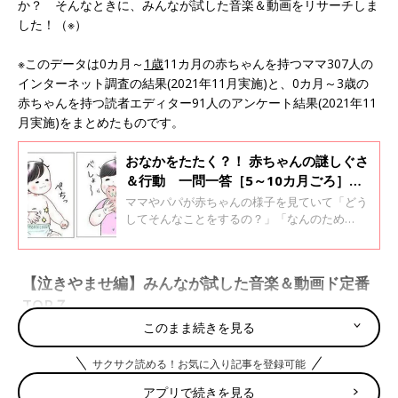
か？ そんなときに、みんなが試した音楽＆動画をリサーチしま
した！（※）
※このデータは0カ月～
1歳
11カ月の赤ちゃんを持つママ307人の
インターネット調査の結果(2021年11月実施)と、0カ月～3歳の
赤ちゃんを持つ読者エディター91人のアンケート結果(2021年11
月実施)をまとめたものです。
おなかをたたく？！ 赤ちゃんの謎しぐさ
＆行動 一問一答［5～10カ月ごろ］
【小児科医】
ママやパパが赤ちゃんの様子を見ていて「どう
してそんなことをするの？」「なんのため
に？」と赤ちゃんに直接聞いてみたくなるよう
なことはありませんか。そんな赤ちゃんの気に
なる謎しぐさや行動の理由を、小児科医の若江
【泣きやませ編】みんなが試した音楽＆動画ド定番
恵利子先生に聞きました。つかまり立ちからあ
TOP７
んよのころ（11カ月ごろ～1才6カ月ごろ）の謎
しぐさ・行動７つについてです。
このまま続きを見る
まずはとにかく試してみるのがおすすめ！ 定番＝効く確率も
サクサク読める！お気に入り記事を登録可能
高いともいえるはず。
アプリで続きを見る