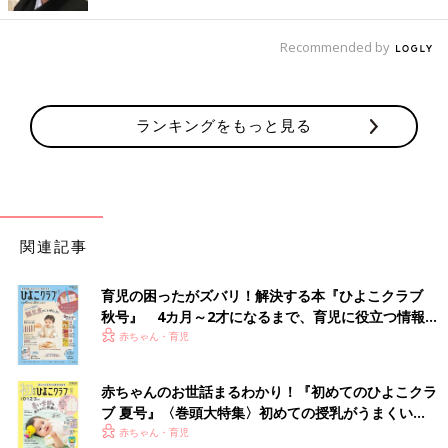
ひよこクラブでも活躍中のイラストレーターえんぴつ座さんは、
Recommended by
5歳の男の子＆9歳の女の子のママ。赤ちゃん時代は、やはり泣き
やませと寝かしつけに苦労したそう…。
そんなエピソードを教えてもらいました！
ランキングをもっと見る
【泣きやませエピソードをまんがで紹介】
関連記事
育児の困ったがズバリ！解決する本『ひよこクラブ
秋号』 4カ月～2才になるまで、育児に役立つ情報が
いっぱい！
赤ちゃん・育児
赤ちゃんのお世話まるわかり！『初めてのひよこクラ
ブ 夏号』〈巻頭大特集〉初めての授乳がうまくい
く！ おっぱい・ミルクの基本と夏のトラブル 解決テ
赤ちゃん・育児