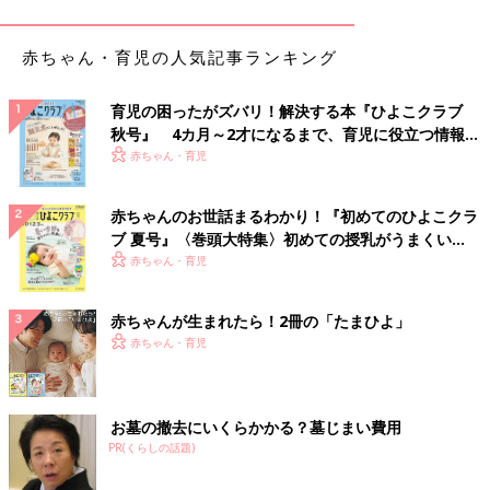
暗めにして、眠りを誘う工夫も大切です。ママ・パパも穏やかな
気持ちでトライ！
赤ちゃん・育児の人気記事ランキング
【ランキング】
育児の困ったがズバリ！解決する本『ひよこクラブ
1位／オルゴール音
秋号』 4カ月～2才になるまで、育児に役立つ情報が
いっぱい！
赤ちゃん・育児
2位／反町隆史「POISON」
赤ちゃんのお世話まるわかり！『初めてのひよこクラ
3位／胎内音
ブ 夏号』〈巻頭大特集〉初めての授乳がうまくい
く！ おっぱい・ミルクの基本と夏のトラブル 解決テ
赤ちゃん・育児
4位／クラシック音楽
ク
赤ちゃんが生まれたら！2冊の「たまひよ」
5位／「ディズニー」の曲
赤ちゃん・育児
6位／子守歌
7位／ホワイトノイズ
お墓の撤去にいくらかかる？墓じまい費用
PR(くらしの話題)
「グズグズ」「ギラギラ」対策に！