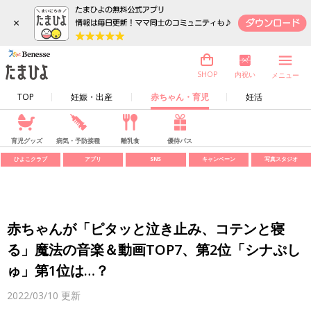
×
内祝い
SHOP
メニュー
TOP
妊娠・出産
赤ちゃん・育児
妊活
育児グッズ
病気・予防接種
離乳食
優待パス
ひよこクラブ
アプリ
SNS
キャンペーン
写真スタジオ
赤ちゃんが「ピタッと泣き止み、コテンと寝
る」魔法の音楽＆動画TOP7、第2位「シナぷし
ゅ」第1位は…？
2022/03/10
更新