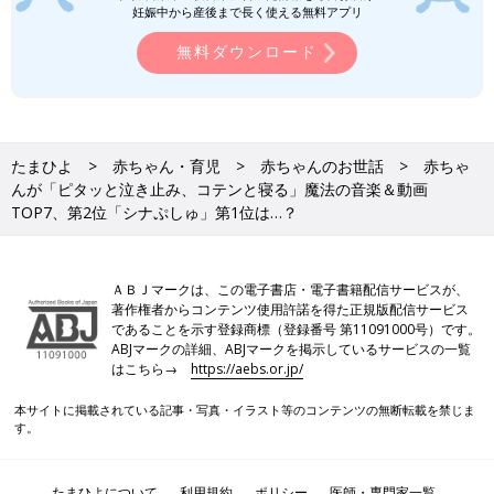
妊娠中から産後まで長く使える無料アプリ
無料ダウンロード
たまひよ
赤ちゃん・育児
赤ちゃんのお世話
赤ちゃ
んが「ピタッと泣き止み、コテンと寝る」魔法の音楽＆動画
TOP7、第2位「シナぷしゅ」第1位は…？
ＡＢＪマークは、この電子書店・電子書籍配信サービスが、
著作権者からコンテンツ使用許諾を得た正規版配信サービス
であることを示す登録商標（登録番号 第11091000号）です。
ABJマークの詳細、ABJマークを掲示しているサービスの一覧
はこちら→
https://aebs.or.jp/
本サイトに掲載されている記事・写真・イラスト等のコンテンツの無断転載を禁じま
す。
たまひよについて
利用規約
ポリシー
医師・専門家一覧