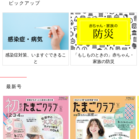
ピックアップ
【保存版】赤ちゃんがコテンと眠るには
コツがある！月齢別解説付き【米国IPHI
公認・乳幼児睡眠コンサルタント】
赤ちゃんの寝かしつけに1～2時間かかりイライ
ラしてしまう…、抱っこでやっと寝た！と思っ
て布団に下ろしたとたん、背中スイッチ発動で
また抱っこ（泣）。このような悩みを持ってい
るママやパパは少なくないのではないでしょう
泣きやませと寝かしつけに、音楽や動画はマストアイテム。赤ち
「もしものときの」赤ちゃん・
日本外来小児科学会リーフレッ
か？ 今回は、そんな0才代の“長時間の寝かし
ゃんによって、音が静かめな方が好き・テンションが上がるほう
家族の防災
ト検討会
つけ”を解決する方法を紹介します！
がご機嫌なるなど、好みはさまざまです。いろいろなものを試し
てハマるものを見つけてみて。
最新号
『ひよこクラブ』2022年3月号の別冊付録「ピタッと泣きやむ＆
コテンと眠る 月齢別最強ワザ」では、読者のママ・パパたちの
実際に効いたワザ」をたくさん紹介しています。
参考／『ひよこクラブ』2022年3月号「ピタッと泣きやむ＆コテ
ンと眠る 月齢別最強ワザ」