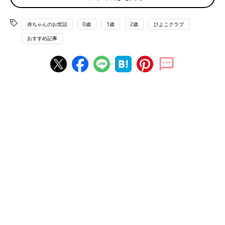
【ランキング】
赤ちゃんのお世話
0歳
1歳
2歳
ひよこクラブ
1位／反町隆史「POISON」
おすすめ記事
2位／「シナぷしゅ」（テレビ東京系列の番組）の音楽や映像
3位／「とんとんトマトちゃん」（Eテレ いないいないばあっ！
のミニアニメ）
4位／オルゴール音
5位／「出前館」のCM※2021年11月で放映されていたもの
6位／「ふかふかかふかのうた」
7位／「アンパンマン」の歌
【寝かしつけ編】みんなが試した音楽＆動画TOP７
おだやかなメロディーの音楽や動画がランクイン。寝室の照明は