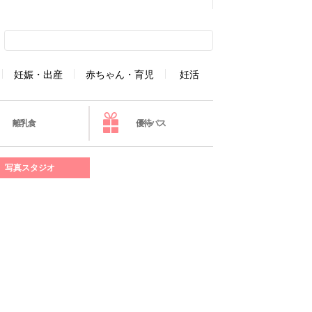
妊娠・出産
赤ちゃん・育児
妊活
離乳食
優待パス
写真スタジオ