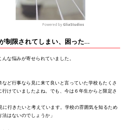
Powered by 
GliaStudios
が制限されてしまい、困った…
M
u
t
こんな悩みが寄せられていました。
e
祭など行事なら見に来て良いと言っていた学校もたくさ
に行けていましたよね。でも、今は６年生からと限定さ
を見に行きたいと考えています。学校の雰囲気を知るため
方法はないのでしょうか」