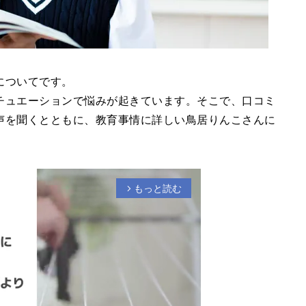
についてです。
チュエーションで悩みが起きています。そこで、口コミ
声を聞くとともに、教育事情に詳しい鳥居りんこさんに
もっと読む
arrow_forward_ios