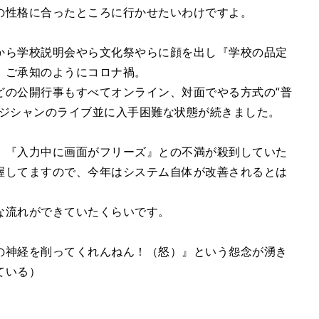
の性格に合ったところに行かせたいわけですよ。
から学校説明会やら文化祭やらに顔を出し『学校の品定
、ご承知のようにコロナ禍。
どの公開行事もすべてオンライン、対面でやる方式の“普
ージシャンのライブ並に入手困難な状態が続きました。
』『入力中に画面がフリーズ』との不満が殺到していた
握してますので、今年はシステム自体が改善されるとは
な流れができていたくらいです。
の神経を削ってくれんねん！（怒）』という怨念が湧き
ている）