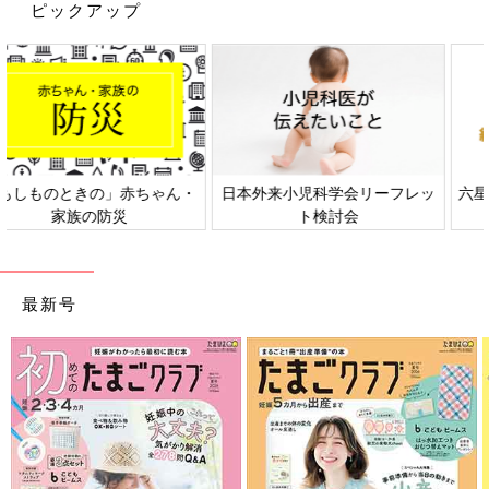
ピックアップ
山田 特別なことではないですが、
0歳
のうちから親子で楽しく
手遊びや歌遊びをすることは、脳の発達とともにことばの力を伸
ばします。親子で楽しみながら遊ぶことで、自然と口を育てるこ
とにつながります。たとえばにらめっこ。にらめっこをするとき
は、いろんな変顔を作りますよね。さまざまな表情を作るために
顔全体の筋力を使います。遊びの中で顔全体の筋力を使うと口の
まわりの筋力も上がっていきます。
日本外来小児科学会リーフレッ
六星占術 細木かおりさんの人生
「げんこつやまのたぬきさん」や、「むすんでひらいて」などの
ト検討会
相談
手遊び歌は、相手を意識しながら一緒に遊ぶことが大事です。他
者と同じ時間を共有して楽しみながら、コミュニケーションの基
礎的な力やことばの力が伸びていきます。
最新号
――外遊びなどで運動をすることはことばの発達と関係があるの
でしょうか？
山田 体を動かす遊びによって脳の運動にかかわる領域が発達し
ます。ことばを発するのも、口のまわり、舌、あご、のどの筋肉
が強調して行う運動です。体を使った遊びは構音に直接的に影響
するというよりは、遊びを通して体がいろんな動きを学ぶ中で、