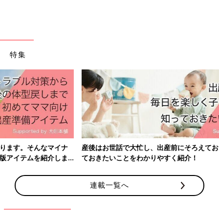
山田 口に水を入れて上を向くこと自体が、むせそうで怖くてで
きないという子もいるので、そういう場合は、まずは上を向く練
習からスタートします。上を向いて口を開けてもらって、私がス
ポイトで1〜2滴の水を舌の下側に落とし「10数えるから飲んじ
ゃダメだよ」と言って飲み込まない練習をします。だんだんでき
特集
るようになったら、水を垂らす位置を舌の上にしてみたり、もう
少し水の量を増やしたりします。そんなふうにガラガラうがいが
できるようになることで、「カッ」という発音ができるようにな
ります。そこから「カキクケコ」の発音の練習につなげます。
4歳半くらいから始めて、早い子は1カ月くらいでできるようにな
ってきます。
手洗い・うがいの習慣は衛生面や健康面でも大事ですが、口の発
達を促すためにもぜひ取り入れてほしいです。
産後はお世話で大忙し、出産前にそろえておきたいアイテム、知っ
ておきたいことをわかりやすく紹介！
手遊びや歌遊び、他者とのリアルなやりとりが子ど
もの口の力を育てる
連載一覧へ
――そのほかに口の力を育てるために、家庭でできることはあり
ますか？