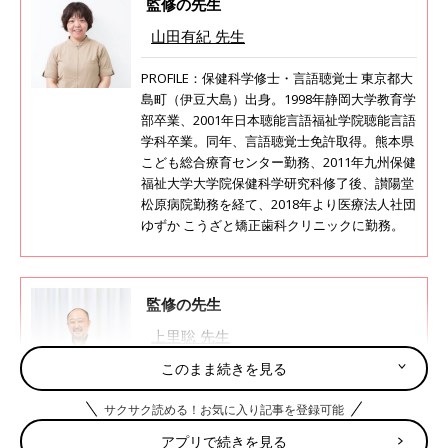
監修の先生
山田有紀 先生
PROFILE：保健科学修士・言語聴覚士 東京都大
島町（伊豆大島）出身。1998年静岡大学教育学
部卒業、2001年日本聴能言語福祉学院聴能言語
学科卒業。同年、言語聴覚士免許取得。熊本県
こども総合療育センター勤務、2011年九州保健
福祉大学大学院保健科学研究科修了後、讃陽堂
松原病院勤務を経て、2018年より医療法人社団
ゆずか こうざと矯正歯科クリニックに勤務。
監修の先生
上里聡 先生
このまま続きを見る
PROFILE：歯学博士/歯科医師。医療法人社団ゆ
ずか理事長。
サクサク読める！お気に入り記事を登録可能
香川県坂出市出身。1997年愛知学院大学歯学部
歯学科卒業、同大学歯科矯正学講座入局、2003
アプリで続きを見る