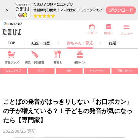
×
内祝い
SHOP
メニュー
TOP
妊娠・出産
赤ちゃん・育児
妊活
育児グッズ
病気・予防接種
離乳食
優待パス
ひよこクラブ
アプリ
SNS
キャンペーン
写真スタジオ
ことばの発音がはっきりしない「お口ポカン」
の子が増えている？！子どもの発音が気になっ
たら【専門家】
2022/08/25
更新