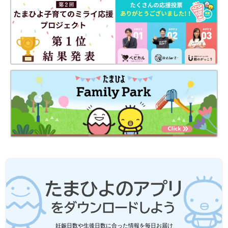
達に影響するのでしょうか？ 子どものことば
の発達に不安を感じるママやパパからの質問
を、こうざと矯正歯科クリニックの「ことばの
うがいの練習や親子の遊びなどは、家庭の中でも日常的にことば
きょうしつ」で診療を行う言語聴覚士 山田有
の力を育てる方法として取り入れられそうです。子どものことば
紀先生に聞きました。
の力に少し不安を感じたら、まずは楽しみながらこれらの方法を
試してみてはいかがでしょうか。
●記事の内容は記事執筆当時の情報であり、現在と異なる場合が
あります。
※当記事では“ことば”とひらがな表記にしています
妊娠日数や生後日数に合った情報を毎日お届け