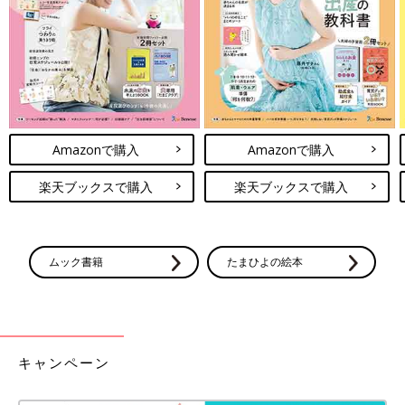
同時に口の力も発達していくと言えます。
コロナで外遊びの機会も減っていますが、そうでなくても現代
は、小さな子どもにも動画やスマホなどを与えがちな状況にあり
ます。そういうものに極端に早く触れてしまうことで、他者と体
を使って遊ぶ、他者とやりとりをする、ことばを使って遊ぶ機会
が減ってしまっていると感じます。忙しいときには便利な道具で
Amazonで購入
Amazonで購入
はありますが、子どものことばの発達のことを考えると、できる
だけリアルなコミュニケーションを大事にしてほしいと感じま
楽天ブックスで購入
楽天ブックスで購入
す。
お話・監修／山田有紀先生
監修／上里聡先生
ムック書籍
たまひよの絵本
取材・文／早川奈緒子、ひよこクラブ編集部
ことばの発達に不安…。ママ・パパたち
が気になる、やっていいこと・ダメなこ
キャンペーン
とＱ＆Ａ【言語聴覚士】
「指しゃぶりが直らない」「ごはんを丸飲みし
てしまう」などの子どものくせは、ことばの発