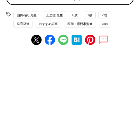
年愛知学院大学大学院歯学研究科修了。2009〜
2012年こうざと矯正歯科クリニック院長を経
山田有紀 先生
上里聡 先生
0歳
1歳
2歳
て、医療法人社団ゆずかを設立し、理事長に就
任。2019年よりミュゼデンタルグループ監修医
発育発達
おすすめ記事
医師・専門家監修
app
師。
ことばを発する力は、正しい“もぐも
ぐ、ごっくん”が大切！ 発語は口の発
達と深いかかわりが【専門家】
子どもがことばを発する力は、口のまわりや口
の中の筋肉など「口全体の発達」と深く関係し
ています。さらに、口の発達段階に合った離乳
食の進め方は、「食べる」「飲み込む」といっ
た動きを正しく育てるためにも大切です。こう
子どもにとっては難しい！ぶくぶくうがいの練習方
ざと矯正歯科クリニックの「ことばのきょうし
法は？
つ」で診療を行う言語聴覚士 山田有紀先生に
詳しく話を聞きました。
――最近の子どもたちの発音の力はどのように変化していると感
じますか？