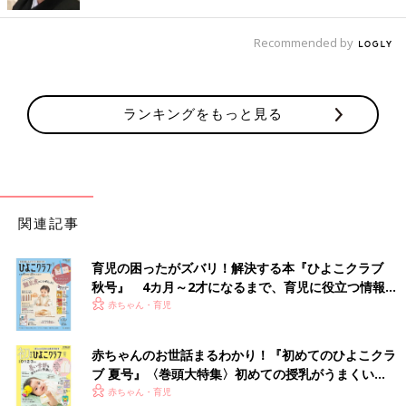
から「ペーっ」と出す
【3】口に空気を入れてほっぺをふくらまし、左右に移動してほ
Recommended by
っぺの筋肉を動かす
【4】3ができるようになったら、水を口に入れて、左右に動かし
て吐き出す
ランキングをもっと見る
【5】水を上の前歯や下の前歯のあたりに移してクチュクチュす
る
初めのうちは、コップから口に水を入れても、唇を閉じることが
できないこともあります。まず水を口に入れて唇を閉じることが
できるかが第1歩です。
関連記事
ぶくぶくうがいの動きは頰の左右の筋肉を使います。上のプロセ
スの【3】は、空気で練習するのもけっこう難しくてできない子
育児の困ったがズバリ！解決する本『ひよこクラブ
も多いです。このときにちゃんと口を閉じてないと空気がもれる
秋号』 4カ月～2才になるまで、育児に役立つ情報が
ので、空気がもれていないかチェックしましょう。
いっぱい！
赤ちゃん・育児
空気の移動ができるようになったら水を入れて練習します。口に
水を入れて左右の頰に動かせるようになって慣れてきたら、口全
体に水を移動させてよくクチュクチュしましょう。
赤ちゃんのお世話まるわかり！『初めてのひよこクラ
ブ 夏号』〈巻頭大特集〉初めての授乳がうまくい
く！ おっぱい・ミルクの基本と夏のトラブル 解決テ
赤ちゃん・育児
ガラガラうがいは「カ行」の発音の練習にも