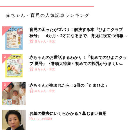
山田 私たち専門家は「お口がゆるい」と表現しますが、口をポ
カンと開けていたり、舌にちゃんと力が入らない、筋力が弱くな
っている子が増えていると感じています。そのため、おしゃべり
赤ちゃん・育児の人気記事ランキング
はしているけれど、何を言っているのかはっきりしない、という
子が増えている印象です。コミュニケーションは取れていても、
育児の困ったがズバリ！解決する本『ひよこクラブ
発音がはっきりしない、言い間違いが多い、などの症状は構音障
秋号』 4カ月～2才になるまで、育児に役立つ情報が
害の可能性もあります。
いっぱい！
赤ちゃん・育児
――子どもの口の力を育てるのに、家庭でできることはあるでし
赤ちゃんのお世話まるわかり！『初めてのひよこクラ
ょうか？
ブ 夏号』〈巻頭大特集〉初めての授乳がうまくい
く！ おっぱい・ミルクの基本と夏のトラブル 解決テ
赤ちゃん・育児
山田 離乳食が進んで、
1歳
半〜2歳ころに子どもが自分で歯ブラ
ク
シを持ちたがるようになったら、コップを持たせてうがいにチャ
レンジしてみましょう。ぶくぶくうがいは、実は唇・あご・頰・
赤ちゃんが生まれたら！2冊の「たまひよ」
舌などいろんな顔の筋肉を使う運動で、子どもにとってはなかな
赤ちゃん・育児
か難しいんです。3歳で約50％、4歳で約75％の子どもができる
ようになるといわれています。以下のような手順で教えてあげる
といいでしょう。
お墓の撤去にいくらかかる？墓じまい費用
PR(くらしの話題)
【1】 コップから口に水を移し、「ペーっ」と出す
【2】口に水を入れ、唇をしっかり閉じて、口の中に水をためて