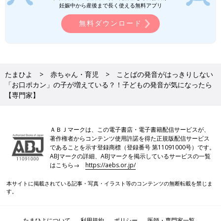
妊娠中から産後まで長く使える無料アプリ
無料ダウンロード
たまひよ
赤ちゃん・育児
ことばの発音がはっきりしない
「お口ポカン」の子が増えている？！子どもの発音が気になったら
【専門家】
ＡＢＪマークは、この電子書店・電子書籍配信サービスが、
著作権者からコンテンツ使用許諾を得た正規版配信サービス
であることを示す登録商標（登録番号 第11091000号）です。
ABJマークの詳細、ABJマークを掲示しているサービスの一覧
はこちら→
https://aebs.or.jp/
本サイトに掲載されている記事・写真・イラスト等のコンテンツの無断転載を禁じま
す。
たまひよについて
利用規約
ポリシー
医師・専門家一覧