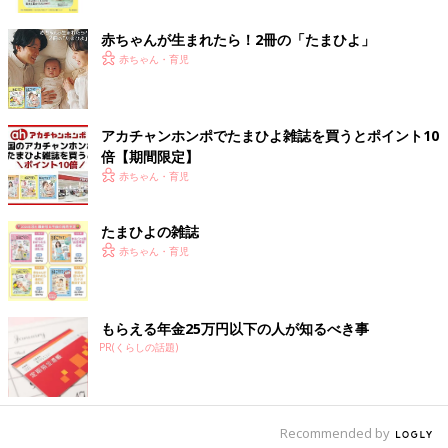
ク
赤ちゃんが生まれたら！2冊の「たまひよ」
――ガラガラうがいについてはどうでしょうか？
赤ちゃん・育児
山田 ぶくぶくうがいができるようになったら、次は上を向いて
ガラガラうがいにチャレンジしてみましょう。ガラガラうがいは
のどの洗浄という目的もありますが、「カ行」の構音を育てる動
アカチャンホンポでたまひよ雑誌を買うとポイント10
きでもあります。「カキクケコ」の発音は、舌の奥のほうを上あ
倍【期間限定】
ごのほうに持ち上げる動きをしますが、うがいをしているときの
赤ちゃん・育児
舌は「カ行」の発音と同じ動きをしているんです。
たまひよの雑誌
「ことばのきょうしつ」を「カ行が発音できない」ということで
赤ちゃん・育児
受診した子には、ガラガラうがいができるかどうかをチェックし
ています。4歳くらいで「カ行」が発音できない子は、ガラガラ
うがいができないことが多いです。口に水を入れて上を向くこと
もらえる年金25万円以下の人が知るべき事
ができなかったり、口の前のほうに水を置いて「ダラダラダラ」
PR(くらしの話題)
と声で言ったりすることもあります。
――ガラガラうがいができない子にはどのように指導するのです
か？
Recommended by