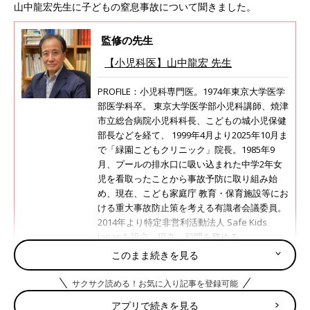
山中龍宏先生に子どもの窒息事故について聞きました。
監修の先生
【小児科医】山中龍宏 先生
PROFILE：小児科専門医。1974年東京大学医学
部医学科卒。 東京大学医学部小児科講師、焼津
市立総合病院小児科科長、こどもの城小児保健
部長などを経て、 1999年4月より2025年10月ま
で「緑園こどもクリニック」院長。1985年9
月、プールの排水口に吸い込まれた中学2年女
児を看取ったことから事故予防に取り組み始
め、現在、こども家庭庁 教育・保育施設等にお
ける重大事故防止策を考える有識者会議委員。
2014年より特定非営利活動法人 Safe Kids
Japanを設立。現在、顧問を務める。
このまま続きを見る
サクサク読める！お気に入り記事を登録可能
そのライフジャケット、本当に安全です
か？子どもを水の事故から守るライフジ
アプリで続きを見る