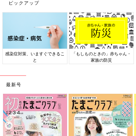
ピックアップ
こうした講座を調べて参加するのもいいですし、もし時間がない
場合は、日本赤十字社東京都支部がYouTubeで乳幼児の心肺蘇生
法とAEDの使い方などを紹介しているので、そうした動画を見て
学んでもいいでしょう。
長女が生まれて、夫婦で心肺蘇生法の練習を開始
感染症対策、いますぐできるこ
「もしものときの」赤ちゃん・
と
家族の防災
最新号