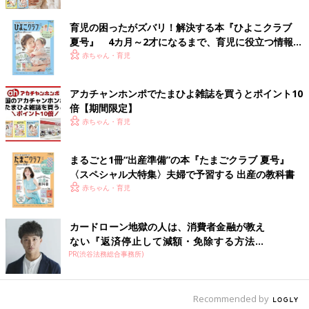
のは危険です。もしおなかがすいているときは、一度ベビーカー
を止めて、ママ・パパが見守る中で、食べさせてあげてくださ
育児の困ったがズバリ！解決する本『ひよこクラブ
い。
夏号』 4カ月～2才になるまで、育児に役立つ情報が
いっぱい！
赤ちゃん・育児
子どものそばにいるのはママ・パパ。子どもの命を
守るために心肺蘇生法を学んで
アカチャンホンポでたまひよ雑誌を買うとポイント10
倍【期間限定】
赤ちゃん・育児
2023年1月総務省が発表した「令和4年版 救急・救助の現況」
によると、2021年中の救急車の現場到着所要時間は全国平均で
約9.4分。その間、何もしなければ救える命も救えない可能性が
まるごと1冊“出産準備”の本『たまごクラブ 夏号』
高まります。
〈スペシャル大特集〉夫婦で予習する 出産の教科書
赤ちゃん・育児
――今回の事故を目撃したえびさんは、とっさの判断で心肺蘇生
を行っています。
カードローン地獄の人は、消費者金融が教え
ない『返済停止して減額・免除する方法』
山中 なかには、救急隊が助けてくれると思っている人もいるか
PR(渋谷法務総合事務所)
で...
もしれませんが、救急車が到着するのを待っていては、手遅れに
なる可能性があります。そのためえびさんの判断は賢明です。
Recommended by
――前述の総務省の発表では、2021年中に一般市民が目撃した