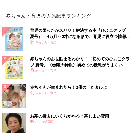
赤ちゃん・育児の人気記事ランキング
育児の困ったがズバリ！解決する本『ひよこクラブ
夏号』 4カ月～2才になるまで、育児に役立つ情報が
ベビーカーに乗っていた子を救った、えびさんのTwitter。
いっぱい！
赤ちゃん・育児
Twitterの内容は、えびさんが仕事の帰り道、ほろに日よけ用の
ブランケットをかけたベビーカーとすれ違ったときの出来事で
赤ちゃんのお世話まるわかり！『初めてのひよこクラ
す。ベビーカーから子どもの手がだらんと出ているので気になっ
ブ 夏号』〈巻頭大特集〉初めての授乳がうまくい
て見ると、手が真っ青でした。ブランケットで隠れて子どもの顔
く！ おっぱい・ミルクの基本と夏のトラブル 解決テ
赤ちゃん・育児
が見えなかったので、ベビーカーを押しているパパに声をかけ、
ク
子どもの様子を見ると、ほろから垂れ下がっているブランケット
を口に入れていて顔が真っ青になっていました。
赤ちゃんが生まれたら！2冊の「たまひよ」
赤ちゃん・育児
脈と呼吸を確認すると微弱なため、すぐに救急車を呼んで、その
間、えびさんが心肺蘇生を行いました。無事、子どもは一命を取
り留めました。
お墓の撤去にいくらかかる？墓じまい費用
PR(くらしの話題)
――今回の事故のように、ベビーカーに乗っている間に、子ども
が窒息することはあるのでしょうか。