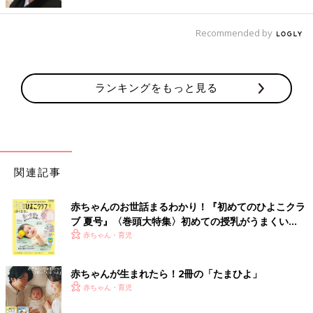
山中先生（以下敬称略） この事故は、日よけ用のブランケット
Recommended by
を口に入れたために起きていますが、ベビーカーに乗せていると
きにタオルや人形など手でつかんで口に入れることができてしま
うものを、子どものそばに置かないということが大切です。生後
ランキングをもっと見る
7カ月ごろからは、とくに注意してください。ベビーカーだけで
なく
ベビーベッド
に寝かせるときやチャイルドシートに座らせて
いるときも同様です。
――夏なら日よけや冷房対策、冬なら防寒、そしてお昼寝用にブ
ランケットを使うママ・パパも多いと思います。
関連記事
山中 もしブランケットを使う場合は、少し大変かもしれません
赤ちゃんのお世話まるわかり！『初めてのひよこクラ
が５～６分に１回は赤ちゃんの様子を見てください。夏は、熱中
ブ 夏号』〈巻頭大特集〉初めての授乳がうまくい
症の心配もあるので、こまめに赤ちゃんの様子を確認しましょ
く！ おっぱい・ミルクの基本と夏のトラブル 解決テ
赤ちゃん・育児
う。
ク
赤ちゃんが生まれたら！2冊の「たまひよ」
2021年6月、静岡県で生後11カ月の男の子が、ベビーカーに乗っ
赤ちゃん・育児
たまま２～３センチ大のパンを食べていて、のどに詰まり窒息し
た事故も起きています。ベビーカーに乗せまま、何か食べさせる