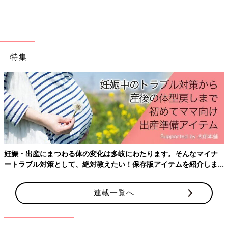
心原性心肺機能停止傷病者数は２万6500 人。そのうち一般市民
が心肺蘇生を行ったり、AEDを使用した傷病者数は1万5225人
(57.5％)でした。
山中 約40％の人は、その場で心肺蘇生などの処置が行えなかっ
特集
たということですよね。窒息したり、溺れたりして意識と呼吸が
ない場合は、すぐに心肺蘇生が必要です。すぐに心肺蘇生が行わ
れないと、亡くなってしまったり、一命を取り留めても重大な障
害が残ったりする可能性があります。
子どものそばにいつもいるのはママ・パパです。そのためママ・
パパには、心肺蘇生法を学んでおいてほしいと思います。
妊娠・出産にまつわる体の変化は多岐にわたります。そんなマイナ
――心肺蘇生法はどのようにして学ぶといいのでしょうか。
ートラブル対策として、絶対教えたい！保存版アイテムを紹介しま
す。
山中 たとえば千葉県船橋市では、船橋市応急手当指導員（市民
インストラクター）を育成しています。また、親子向けに心肺蘇
連載一覧へ
生法とAEDの使い方を学ぶ講座を開くなど、一般市民の救命講座
にかなり力を入れています。