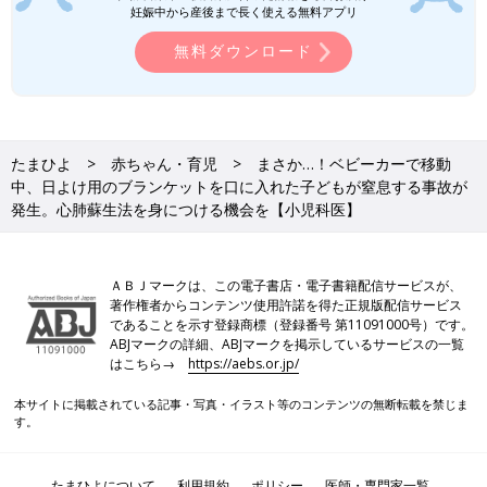
妊娠中から産後まで長く使える無料アプリ
わが子のため！と思って練習していたことが、偶然にも役立って
無料ダウンロード
驚いています。
――心肺蘇生法を練習する以外に、えびさんが子どもの事故対策
で、日ごろ注意していることはありますか。
たまひよ
赤ちゃん・育児
まさか…！ベビーカーで移動
えび
Twitter
や育児本などで子どもの事故の体験談をよく見る
中、日よけ用のブランケットを口に入れた子どもが窒息する事故が
ようにしています。そうすると危険な場所や危険なもの、どんな
発生。心肺蘇生法を身につける機会を【小児科医】
ときに事故が起きやすいのかがわかるようになります。
また今回のベビーカーの子は、手足がだらんとしていて、肌の色
ＡＢＪマークは、この電子書店・電子書籍配信サービスが、
も青く様子がおかしかったんです。そういうサインを知らないと
著作権者からコンテンツ使用許諾を得た正規版配信サービス
「寝ている」と勘違いすることもあるので、どんな様子が見られ
であることを示す登録商標（登録番号 第11091000号）です。
たら危険なのか知っておくことも大切だと思います。
ABJマークの詳細、ABJマークを掲示しているサービスの一覧
はこちら→
https://aebs.or.jp/
お話・監修／山中龍宏先生
本サイトに掲載されている記事・写真・イラスト等のコンテンツの無断転載を禁じま
協力／えびさん 取材・文／麻生珠恵 たまひよONLINE編集部
す。
今年6月に経産省が発表。ネオジム磁石
たまひよについて
利用規約
ポリシー
医師・専門家一覧