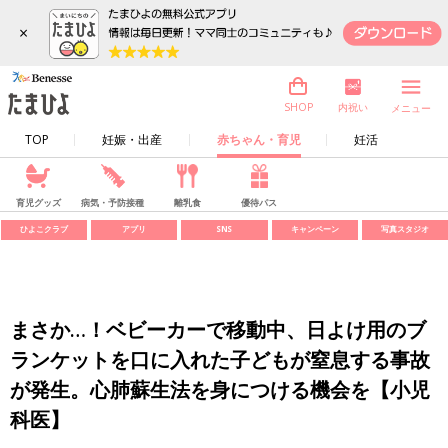
×
内祝い
SHOP
メニュー
TOP
妊娠・出産
赤ちゃん・育児
妊活
育児グッズ
病気・予防接種
離乳食
優待パス
ひよこクラブ
アプリ
SNS
キャンペーン
写真スタジオ
まさか…！ベビーカーで移動中、日よけ用のブ
ランケットを口に入れた子どもが窒息する事故
が発生。心肺蘇生法を身につける機会を【小児
科医】