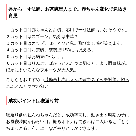
具から一寸法師、お茶碗星人まで。赤ちゃん変化で息抜き
育児
１カット目は赤ちゃんとお椀。応用で一寸法師もいけそうです。
２カット目はスプーン。気分は中華？
３カット目はカップ。ほっとひと息。飛び出し感が笑えます。
４カット目はお茶碗。茶碗型UFOにも見える。
５カット目はお約束のバナナ。
６カット目はりんご。ばかっとふたつに切ると、より面白味が。
ほかにもいろんなフルーツが大人気。
こちらもおすすめ→
【動画】赤ちゃんの背中スイッチ対策。抱っ
こふとんとママの匂い
成功ポイントは寝返り前
寝返り前のねんねちゃんだと、成功率高し。動き出す時期の子は
お昼寝時間がねらい目。撮るオトナはできれば二人いると「もう
ちょっと右、左、上」などやりとりができます。