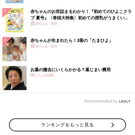
赤ちゃんのお世話まるわかり！『初めてのひよこクラ
ブ 夏号』〈巻頭大特集〉初めての授乳がうまくい
く！ おっぱい・ミルクの基本と夏のトラブル 解決テ
赤ちゃん・育児
ク
赤ちゃんが生まれたら！2冊の「たまひよ」
赤ちゃん・育児
お墓の撤去にいくらかかる？墓じまい費用
PR(くらしの話題)
Recommended by
ランキングをもっと見る