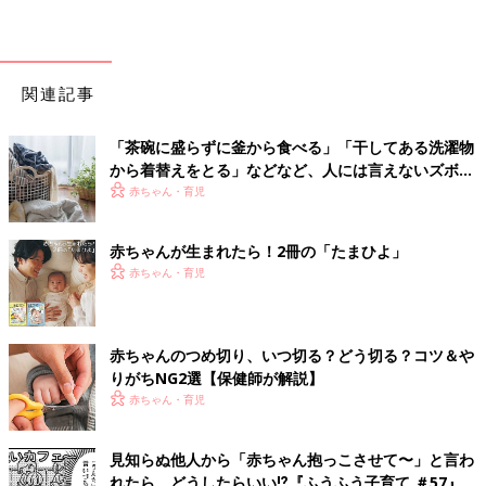
関連記事
「茶碗に盛らずに釜から食べる」「干してある洗濯物
から着替えをとる」などなど、人には言えないズボラ
家事やってます！
赤ちゃん・育児
赤ちゃんが生まれたら！2冊の「たまひよ」
赤ちゃん・育児
赤ちゃんのつめ切り、いつ切る？どう切る？コツ＆や
りがちNG2選【保健師が解説】
赤ちゃん・育児
見知らぬ他人から「赤ちゃん抱っこさせて〜」と言わ
れたら、どうしたらいい⁉︎『ふうふう子育て ＃57』