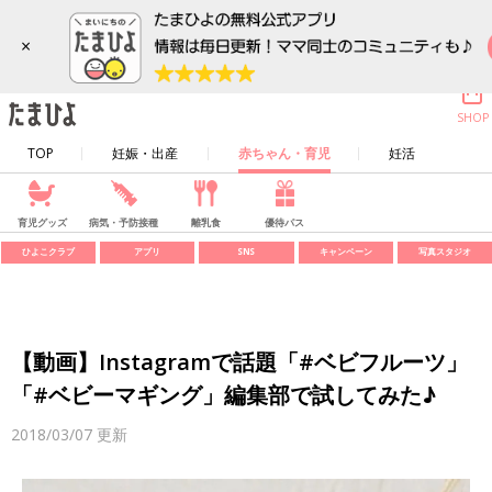
×
SHOP
TOP
妊娠・出産
赤ちゃん・育児
妊活
育児グッズ
病気・予防接種
離乳食
優待パス
ひよこクラブ
アプリ
SNS
キャンペーン
写真スタジオ
【動画】Instagramで話題「#ベビフルーツ」
「#ベビーマギング」編集部で試してみた♪
2018/03/07
更新