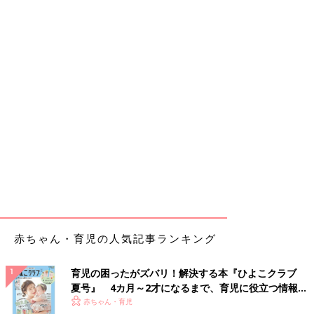
赤ちゃん・育児の人気記事ランキング
育児の困ったがズバリ！解決する本『ひよこクラブ
夏号』 4カ月～2才になるまで、育児に役立つ情報が
いっぱい！
赤ちゃん・育児