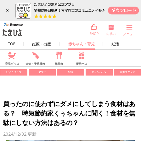
×
内祝い
SHOP
メニュー
TOP
妊娠・出産
赤ちゃん・育児
妊活
育児グッズ
病気・予防接種
離乳食
優待パス
ひよこクラブ
アプリ
SNS
キャンペーン
写真スタジオ
買ったのに使わずにダメにしてしまう食材はあ
る？ 時短節約家くぅちゃんに聞く！食材を無
駄にしない方法はあるの？
2024/12/02
更新