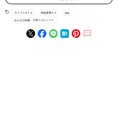
いつも食べ切れない…」（みつき）
◾️馴染みのない調味料
ライフスタイル
時短家事テク
app
「レシピを見て馴染みのない調味料を買い揃えて料理をつくりま
みんなの妊娠・子育てエピソード
すが、その調味料の他の使い道が分からず結局あまらしてしま
い、気がつくと賞味期限が切れて捨ててしまうことに…」（らっ
きー）
◾️お得なはずのおつとめ品
「買い物に行くと、おつとめ品を買うことが結構ありますが、そ
のまま置いておいてしまって腐らせたことが何度かあります」
（かなは）
◾️ジャム&ドレッシング
「ジャムやピーナッツバターは忙しいとスプーンなど出すのが面
倒で、結果、古くなってしまいます。ドレッシングも使い切れな
い」（あ）
◾️チューブ調味料
「たまにしか使わないからいつのまにか、チューブ調味料は期限
切れに」（みふ）