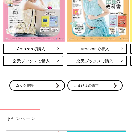
さらに、献立は食べたいものや、家族の幸福度をあげることにも
つながるんです。
無駄や余分なストックを減らして、その分、食べたいものや家族
で美味しいもの食べる機会を増やすということです。無駄を減ら
し、食べたいものを家族で楽しみ、『美味しいね。また食べたい
ね』という気持ちになるほうが、幸福度がアップし食費節約のモ
チベーションにつながります。
Amazonで購入
Amazonで購入
これまでの経験で、いきあたりばったりは時間もお金も無駄にす
楽天ブックスで購入
楽天ブックスで購入
ることを学び、献立を立てるようになりました。
献立を立てるのは難しい、できないということをよく聞きます
が、まず2、3日から始めてみませんか。
面倒だなと思うことで、自らから献立のハードルを高くしている
ムック書籍
たまひよの絵本
こともあります。家族に美味しいもの食べさせたい、お金を上手
に使いたいという思いがあるのですから、献立を立てて食材の無
駄から見直しましょう」（くぅちゃん）
食費節約のポイントはズバリ…⁉ 6年間
キャンペーン
で1000万円貯めた時短節約家くぅちゃん
の食費節約方法
人気時短節約家のくぅちゃんこと、中野めぐみ