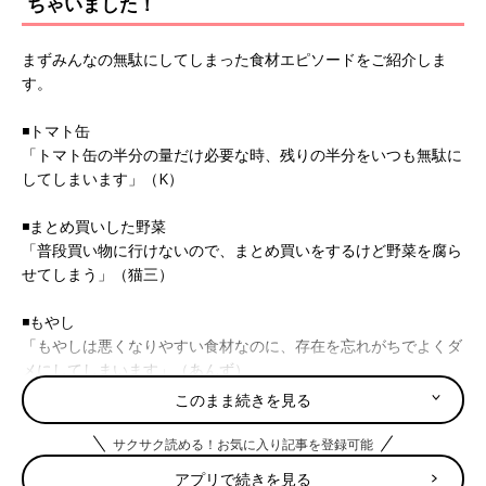
ちゃいました！
まずみんなの無駄にしてしまった食材エピソードをご紹介しま
す。
◾️トマト缶
「トマト缶の半分の量だけ必要な時、残りの半分をいつも無駄に
してしまいます」（K）
◾️まとめ買いした野菜
「普段買い物に行けないので、まとめ買いをするけど野菜を腐ら
せてしまう」（猫三）
◾️もやし
「もやしは悪くなりやすい食材なのに、存在を忘れがちでよくダ
メにしてしまいます」（あんず）
このまま続きを見る
◾️もう１品の惣菜
「スーパーで、切り干し大根やひじきの煮物など、食卓に一品足
サクサク読める！お気に入り記事を登録可能
したい！って時に便利なので買ってしまいますが、量が多すぎて
アプリで続きを見る