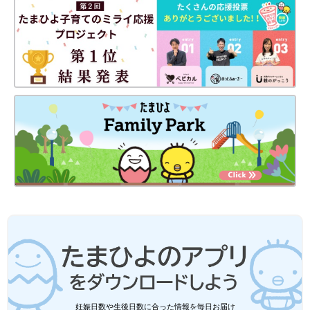
さんの食費の節約術
使い慣れない調味料は我が家の冷蔵庫にも…。「どのレシピにも
活用できるか」を考えて購入することが大事ですね。
（取材・文／酒井範子、たまひよONLINE編集部）
※文中のコメントは「たまひよ」アプリユーザーから集めた体験
談を再編集したものです。
※記事の内容は2024年8月の情報で、現在と異なる場合がありま
す。
くぅちゃん
妊娠日数や生後日数に合った情報を毎日お届け