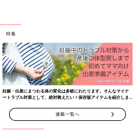
チェック後は、今ある食材を優先的に献立に取り入れ、足りない
メニューを追加して、足りない食材だけを購入するようにすると
いいと思います。
レシピにもよりますが、冷蔵庫や食材庫の中のものがあれば、
1、2日くらい何も買わなくてもすむくらい皆さんもストックがあ
特集
るのではないでしょうか。
そして、買い物をする時は、食材はいつどのタイミングで食べる
のか、使い道をよく考えて買うことが大事。“とりあえず”で、買
ったものは使い切れないことが多いからです。たまたま見つけた
特売品や見切り品は、その時食べたいと思っていないので、意外
に意識にも残らないものです。気がついたら、そういえば買って
いたなということになり、それが使い切れない食材になるので
す。
妊娠・出産にまつわる体の変化は多岐にわたります。そんなマイナ
ートラブル対策として、絶対教えたい！保存版アイテムを紹介しま
節約の代名詞、“かさましレシピ”の前にすべきことは、食材の在
す。
庫の把握とご自身の行動パターンを見直すことです」（くぅちゃ
連載一覧へ
ん）
献立を立てて、食材とお金の無駄を減らす！