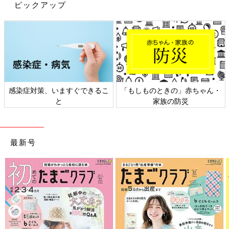
ピックアップ
「次に、無駄を減らすためにできることに、献立があります。献
立は、自分が取り組みやすい2〜4日、1週間単位で考えてみては
いかがでしょう。
我が家では月曜日が魚、火曜日が揚げ物、水曜日が肉などと、ざ
っくりとメインのジャンルを決めて、1週間でバランスがいい献
立を考えています。メニューは、難しく考えなくても自分が得意
感染症対策、いますぐできるこ
「もしものときの」赤ちゃん・
なもの、家族が好きなものから選ぶといいと思います。
と
家族の防災
例えば、揚げ物の日はトンカツ、忙しい日はカレーなどとメイン
を決めて、副菜はそのレシピに合うものを考えます。慣れてくれ
ば、このメインにはこの副菜という組み合わせが決まってくるの
で、その組み合わせで献立を決めればいいと思います。段取りさ
最新号
えできれば、スムーズに献立を立てられるようになるはずです。
献立を立てるメリットは、食材の無駄をなくすだけでなく、時間
とお金の無駄を減らすことがあります。献立を立てることで買い
物に行く時間を減らし、その時間を違うことに使うことができま
す。夕食準備に焦らなくてもいいし、こだわり料理に時間をかけ
たり、自分や家族の時間に使ったりすることができるのでおすす
めです。