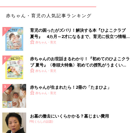
◾️買いすぎて…
赤ちゃん・育児の人気記事ランキング
「卵、牛乳はほぼ毎日使うけどなぜか買いすぎてしまって、賞味
期限が切れてしまうことがたまにあります」（ほのまま）
育児の困ったがズバリ！解決する本『ひよこクラブ
夏号』 4カ月～2才になるまで、育児に役立つ情報が
◾️健康のためのはずが…
いっぱい！
赤ちゃん・育児
「トマトやきゅうり、主菜にあまりならないものを忘れがちで
す…。今は
産休
育休に入っているので余裕があり、ご飯作りを頑
張っているので無駄にはしてません！！」（なっとー）
赤ちゃんのお世話まるわかり！『初めてのひよこクラ
ブ 夏号』〈巻頭大特集〉初めての授乳がうまくい
◾️半分サイズでも使いきれない
く！ おっぱい・ミルクの基本と夏のトラブル 解決テ
赤ちゃん・育児
「レタスとキャベツはどうしても最後まで使い切れません。今は
ク
まだ夫と自分しか食べないから、少しずつしか減らずに、気づい
赤ちゃんが生まれたら！2冊の「たまひよ」
たら使えない状態になってしまうことも。とはいえ半分サイズの
赤ちゃん・育児
やつを買っても、カットされているから傷むのも早く、結局、使
い切れません」（yuki）
お墓の撤去にいくらかかる？墓じまい費用
食材を無駄にすることは、時間とお金を無駄にする
PR(くらしの話題)
ことに