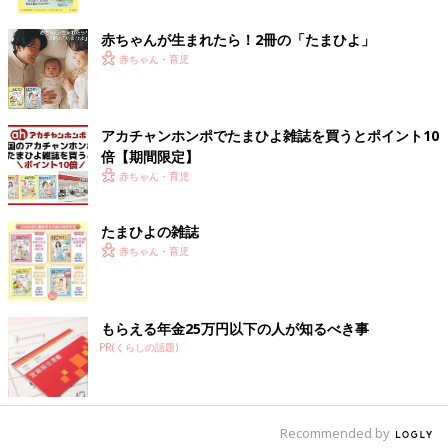
ク
例えば、柚子胡椒をおでんの薬味として買う時に、ほかのレシピ
赤ちゃんが生まれたら！2冊の「たまひよ」
にどれくらい組み込めるか考えて使い切れそうにないなら、柚子
赤ちゃん・育児
胡椒はあきらめるということです。
無理にレシピを増やしたり、珍しい料理を作ったりしなくても、
家族の好きな味というものがあるので、その味が作れる程度の調
アカチャンホンポでたまひよ雑誌を買うとポイント10
味料があればいいと思うようになったのです。
倍【期間限定】
赤ちゃん・育児
食材の無駄をなくすためにやるべきことは、在庫の把握です。
あるものを買わない、賞味期限切れの食材を減らすために、冷蔵
たまひよの雑誌
庫（冷凍庫）や食材庫、乾物棚など、食べられるものがどのくら
赤ちゃん・育児
いあるのか、まず在庫を把握しましょう。
食費の節約は、環境問題とかフードロスという観点で買い物をす
ることが大切だと私は思っています。食費の節約は、買わないで
もらえる年金25万円以下の人が知るべき事
はなく、買ったものは食べ切るとことだからです。
PR(くらしの話題)
在庫チェックは、いつまでも残っているものがあれば、それは買
わなくてもいいものだということに気づき、無駄を減らすことが
できます。ストックの量を見直すきっかけにも役立ちます。
Recommended by