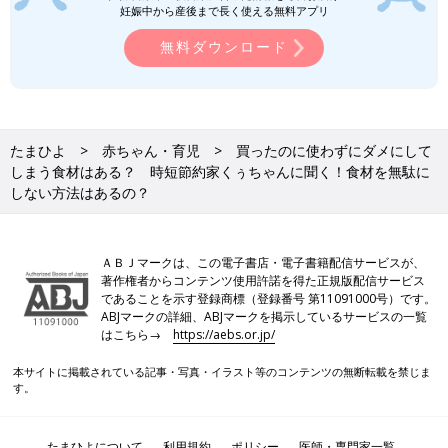
妊娠中から産後まで長く使える無料アプリ
無料ダウンロード
たまひよ
赤ちゃん・育児
買ったのに使わずにダメにして
しまう食材はある？ 時短節約家くぅちゃんに聞く！食材を無駄に
しない方法はあるの？
ＡＢＪマークは、この電子書店・電子書籍配信サービスが、
著作権者からコンテンツ使用許諾を得た正規版配信サービス
であることを示す登録商標（登録番号 第11091000号）です。
ABJマークの詳細、ABJマークを掲示しているサービスの一覧
はこちら→
https://aebs.or.jp/
本サイトに掲載されている記事・写真・イラスト等のコンテンツの無断転載を禁じま
PROFILE）
す。
時短節約家。高校と中学生の2人の息子、夫の4人家族。看護師専
門学校を卒業後、18年間、看護師を務める。共働きにもかかわら
ずお金が貯められず、主婦を読者層とする生活情報誌を読んで節
たまひよについて
利用規約
ポリシー
医師・専門家一覧