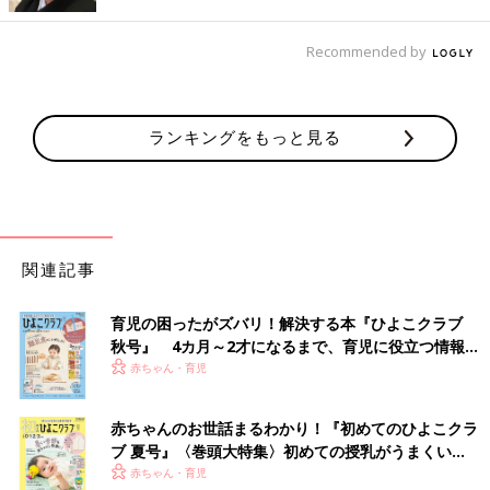
節約に役立つ「献立ノート」をプロデュースする、くぅちゃんに
「食材を無駄にしない献立の立て方」について、アドバイスして
Recommended by
もらいました。
「私も皆さんの体験談にあるような食材を無駄にしてきた経験が
ランキングをもっと見る
あります。
葉物野菜をダメにしたり、もやしが真っ黒になったり、馴染みの
ない調味料が使い切れなかったり…。
大事なことは、食材や調味料などの無駄を繰り返さないために、
一度立ち止まって自分の性格と行動パターンを合わせて考えるこ
関連記事
とだと思います。
私も家族にいろいろなレシピで料理を作って食べさせたいと思
育児の困ったがズバリ！解決する本『ひよこクラブ
い、ワインビネガーや梅チューブ、ごまだれ、柚子胡椒など馴染
秋号』 4カ月～2才になるまで、育児に役立つ情報が
みのない調味料も買っていましたが、使いきれなかったという経
いっぱい！
赤ちゃん・育児
験があります。
赤ちゃんのお世話まるわかり！『初めてのひよこクラ
私はこれまでの行動パターンを振り返った結果、無駄にするくら
ブ 夏号』〈巻頭大特集〉初めての授乳がうまくい
いなら、使い慣れない調味料は、買わないほうがいさぎがいいか
く！ おっぱい・ミルクの基本と夏のトラブル 解決テ
赤ちゃん・育児
なという思いにいたりました。