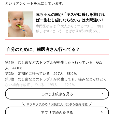
というアンケートを元にしています。
赤ちゃんの歯が「キスや口移しを避けれ
ば一生むし歯にならない」は大間違い！
専門医からは「"大人からうつる""チューや口
移しはNG"ということばかりが知れ渡って、大
事なことを知らない人が増えていますね」とい
う声も。そこで小児歯科専門の歯科医師、坂部
潤先生にむし歯の原因、そしてむし歯菌につい
自分のために、歯医者さん行ってる？
て聞いてみました。
第1位 むし歯などのトラブルが発生したら行っている 665
人 44.6％
第2位 定期的に行っている 567人 38.0％
第3位 むし歯などのトラブルが発生しても、痛みなどがひどく
ない場合は放置している 193人 12.9％
歯痛は、痛みがおさまることも多く、また、痛み止めを飲めばな
このまま続きを見る
んとか我慢できてしまうこともありつい先送りしてしまいがち。
集計によると、むし歯になると歯医者に行くママが多いものの、
サクサク読める！お気に入り記事を登録可能
「痛みがひどくない場合は放置」、さらには「痛みなどがひどい
アプリで続きを見る