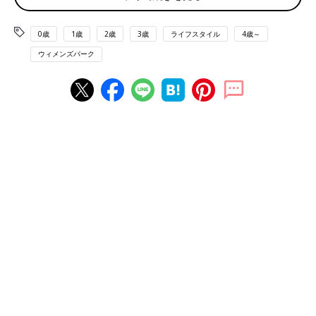
状態であっても、放置している」ケースも。
その原因は、「忙しい・時間がない」306人（20.5％）、「面倒
0歳
1歳
2歳
3歳
ライフスタイル
4歳～
くさい」94人（6.3％）、「歯医者さんが苦手」51人（3.4％）。
ウィメンズパーク
最近は、美容院と同様にベビーシッターを併設した歯医者さんも
増えていますが、そんな歯医者さんはまだまだ少数。子どものお
世話でなかなか行けないのが現状のようです。
子どもは、定期的に歯医者さんに連れて行ってい
る？
第1位 定期的に連れて行っている 781人 52.4%
第2位 むし歯などのトラブルが発生したら連れて行っている
330人 22.1%
第3位 むし歯などのトラブルが発生しても、痛みなどがひどく
ない場合は連れて行っていない 20人 1.3%
「その他」の回答を除いて、定期的に連れて行っているママが半
数以上。ママの子どもの歯に関する意識の高さがうかがえます。
そして、歯並び、仕上げ磨き、むし歯など、子どもの歯の悩みが