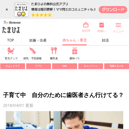
×
内祝い
SHOP
メニュー
TOP
妊娠・出産
赤ちゃん・育児
妊活
育児グッズ
病気・予防接種
離乳食
優待パス
ひよこクラブ
アプリ
SNS
キャンペーン
写真スタジオ
子育て中 自分のために歯医者さん行けてる？
2018/04/01
更新