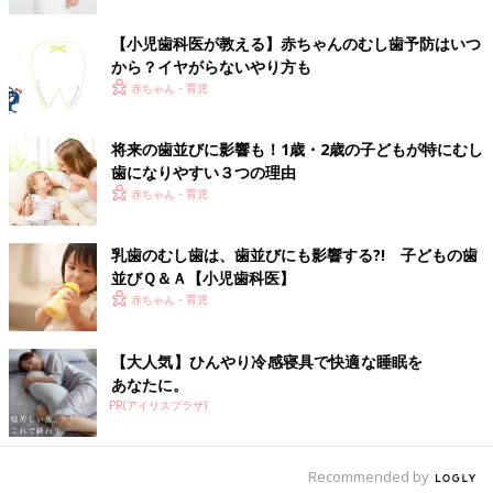
意食材】
赤ちゃんの乳歯が生えてくると、むし歯予防の
ために「仕上げ磨きをしないといけない！」と
【小児歯科医が教える】赤ちゃんのむし歯予防はいつ
まっさきに思いますよね。でも、仕上げ磨きだ
から？イヤがらないやり方も
けでは、むし歯は防げません。大事なのは、食
赤ちゃん・育児
生活。どんなものを、いつ、食べさせるかに気
をつけることで、むし歯になりにくくなりま
す。
将来の歯並びに影響も！1歳・2歳の子どもが特にむし
歯になりやすい３つの理由
赤ちゃん・育児
乳歯のむし歯は、歯並びにも影響する?! 子どもの歯
並びＱ＆Ａ【小児歯科医】
赤ちゃん・育児
【大人気】ひんやり冷感寝具で快適な睡眠を
あなたに。
PR(アイリスプラザ)
Recommended by