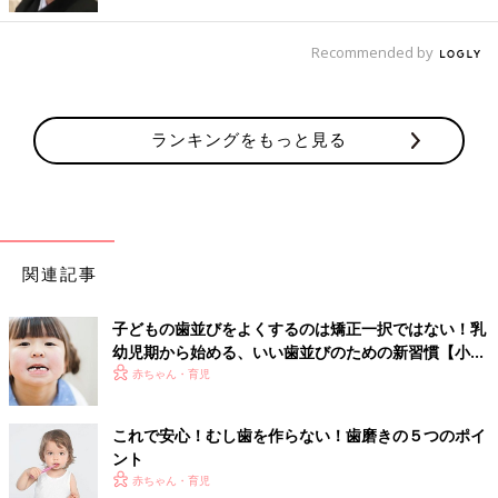
「指しゃぶりがやめられず出っ歯に…」
「歯ぎしりで歯が欠けたり、すり減っている。眠っているときな
Recommended by
ので歯ぎしりをやめさせられない」
ケガによる歯のトラブルも。
ランキングをもっと見る
「転んで前歯をコンクリートに打ってしまい変色しています」
「転んだりぶつかったりして前歯をぶつける回数が結構あり、す
でにグラグラ動いている前歯があります」
虫歯は、歯の質など遺伝的な要素があるものの、乳幼児の虫歯は
関連記事
食生活や仕上げ磨きの甘さなど、親が担う責任も大きいところ。
歯並びも遺伝するのでは？と、将来的な歯並びも気になるとこ
子どもの歯並びをよくするのは矯正一択ではない！乳
ろ。
幼児期から始める、いい歯並びのための新習慣【小児
歯医者さんで定期的なチェックや、市町村の歯科検診には必ず行
歯科医】
赤ちゃん・育児
って、気になることはしっかり相談してきましょうね。
（文・井上裕紀子）
これで安心！むし歯を作らない！歯磨きの５つのポイ
【医師監修】「甘くない」から食べさせ
ント
がち！じつはむし歯になりやすい【要注
赤ちゃん・育児