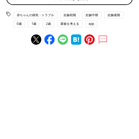
赤ちゃんの病気・トラブル
妊娠初期
妊娠中期
妊娠後期
0歳
1歳
2歳
家族を考える
app
お空にいる和隆くんのお誕生日を、ケーキでお祝いしました。
二女・陽和子ちゃんは、生まれた直後から、筋緊張が低いために
自分でうまく呼吸ができず、ミルクを飲むことも難しい状態でし
た。生後2カ月で気管切開の手術と胃ろう造設手術を受け、さま
ざまな検査を受けましたが、いったい何の病気なのか、診断がつ
かない状態が続きました。
「医師の話では、症状から筋疾患が考えられるけれど、染色体検
査では異常が見られず、脊髄性筋萎縮症（せきずいせいきんいし
ゅくしょう）でもないとのことでした。1歳2カ月で筋生検検査を
したけれど、採取した生検に筋肉が少なすぎて解析ができなかっ
たとのこと。そして1歳7カ月で遺伝子検査を受け、
2歳
5カ月で
先天性ミオパチーの一種のネマリンミオパチー（※1）と診断され