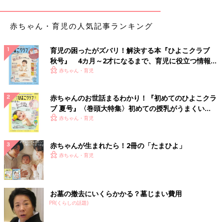
ました。
ネマリンミオパチーは筋繊維にネマリンという物質があると認め
赤ちゃん・育児の人気記事ランキング
られるらしいんですが、陽和子の場合は筋生検ができなかったの
で正式には断言できないようです。医師からは『遺伝子検査や症
育児の困ったがズバリ！解決する本『ひよこクラブ
状などから見てほぼネマリンミオパチーだろう。遺伝子の突然変
秋号』 4カ月～2才になるまで、育児に役立つ情報が
異の可能性が高い』と説明を受けました」（瑛子さん）
いっぱい！
赤ちゃん・育児
診断が出るまで、さまざまな病気の可能性の話を聞いては、その
赤ちゃんのお世話まるわかり！『初めてのひよこクラ
たびに「検索魔になっていた」という瑛子さん。病名を聞いて
ブ 夏号』〈巻頭大特集〉初めての授乳がうまくい
「やっぱりそうか」と感じたそうです。
く！ おっぱい・ミルクの基本と夏のトラブル 解決テ
赤ちゃん・育児
ク
「落ち込みとほっとした気持ちの両方がありながらも、病名を聞
いて覚悟ができた気がします。遺伝子専門の先生からは『先天性
赤ちゃんが生まれたら！2冊の「たまひよ」
ミオパチーなどの筋疾患の人は、体が動かないぶん脳みそがフル
赤ちゃん・育児
回転だから頭のいい人が多く、海外では弁護士をしている人もい
るよ。陽和子さんも脳がすごく働いているからきっと賢い子にな
るよ』と説明してくれたのを覚えています」（瑛子さん）
お墓の撤去にいくらかかる？墓じまい費用
PR(くらしの話題)
長女になるべく我慢をさせたくない