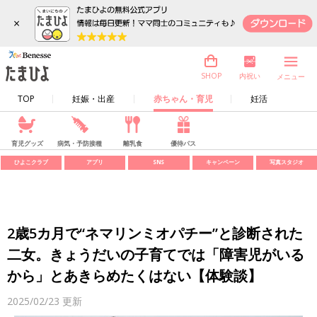
×
内祝い
SHOP
メニュー
TOP
妊娠・出産
赤ちゃん・育児
妊活
育児グッズ
病気・予防接種
離乳食
優待パス
ひよこクラブ
アプリ
SNS
キャンペーン
写真スタジオ
2歳5カ月で“ネマリンミオパチー”と診断された
二女。きょうだいの子育てでは「障害児がいる
から」とあきらめたくはない【体験談】
2025/02/23
更新