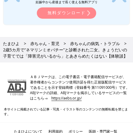
年10月にネイルサロンをオープンしました。
妊娠中から産後まで長く使える無料アプリ
無料ダウンロード
「医療的ケア児を育てるママは、仕事や外出を制限されることが
多いです。自分と同じような境遇でケアに追われる人をケアした
いという思いから、ネイリストの仕事を始めることに。
子どもの医療的ケアをしていると、アルコール消毒などで指先が
たまひよ
赤ちゃん・育児
赤ちゃんの病気・トラブル
どんどんぼろぼろになっていくんです。だけど、指先に自分の好
2歳5カ月で“ネマリンミオパチー”と診断された二女。きょうだいの
きな色があるだけでも、ちょっと気分が上がりますよね。ネイル
子育てでは「障害児がいるから」とあきらめたくはない【体験談】
やハンドマッサージで元気づけられたらいいなと思います」（瑛
子さん）
ＡＢＪマークは、この電子書店・電子書籍配信サービスが、
瑛子さんは「障害のある子を育てる親だからこそ仕事を持つこと
著作権者からコンテンツ使用許諾を得た正規版配信サービス
が重要」と言います。
であることを示す登録商標（登録番号 第11091000号）です。
ABJマークの詳細、ABJマークを掲示しているサービスの一覧
「仕事は、子育てとは別に自分が必要とされる場所。母であり妻
はこちら→
https://aebs.or.jp/
である以前に1人の人間だと認識できると思うのです。陽和子を
本サイトに掲載されている記事・写真・イラスト等のコンテンツの無断転載を禁じま
産んだときには『きっと社会復帰できない』と絶望していまし
す。
た。でも、自分なりの働き方を見つけた今、障害児を育てる親こ
そ仕事をして子どもから離れる時間を持つべきだと考えていま
す」（瑛子さん）
たまひよについて
利用規約
ポリシー
医師・専門家一覧