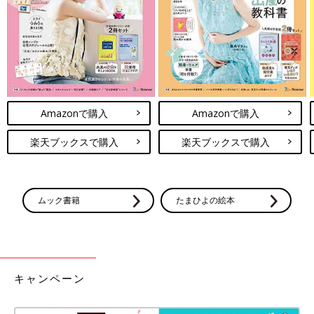
満を持つときがくるはずです。そんなとき『うちの親ったらさ
あ〜』なんてぐちを言える相手を作ってあげたい、と。きょうだ
い児の理解者は、同じ立場のきょうだいだと思ったからです。
『医療的ケア児の姉の介護をさせるために弟を作ったのか』とい
うようなことを言われたこともあります。もちろん、そんなつも
りはまったくありません。子どもたちにはそれぞれの人生を自由
Amazonで購入
Amazonで購入
に生きてほしいと思っています」（瑛子さん）
楽天ブックスで購入
楽天ブックスで購入
オンライン取材の日、パソコンモニターの向こうで、瑛子さんに
抱かれながらお昼寝をしていた直隆くん。瑛子さんはその寝顔を
見ながら「長男の和隆にそっくりなんです」とほほ笑みます。
ムック書籍
たまひよの絵本
「長女の紗和子は弟にたっぷり愛情を注いでくれています。抱っ
こしてくれたり、『たぶんおなかがすいてるよ』と教えてくれた
り。陽和子の医療機器を触ろうとしたら、私より先に注意してく
れます。直隆もお姉ちゃんが大好きでとっても仲よしです」（瑛
子さん）
キャンペーン
ケアに追われる人たちをケアしたい