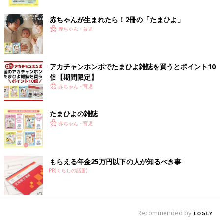
ク
「紗和子に『ママ、見て！』と言われても、陽和子のケアのため
赤ちゃんが生まれたら！2冊の「たまひよ」
にすぐ見てあげられませんでした。紗和子に何度『ちょっと待っ
赤ちゃん・育児
てね』言ったことか･･･。だから、紗和子が『ひなこがいるから
やりたいことができない』という思いをさせないように、いつも
気をつけていました」（瑛子さん）
アカチャンホンポでたまひよ雑誌を買うとポイント10
倍【期間限定】
家族で外出するにも、陽和子さんは医療機器を一緒に持ち運ぶ必
赤ちゃん・育児
要があるため、どうしても荷物が多くなります。瑛子さんは夫と
ともに、家族で一緒に外出する工夫を重ねました。
たまひよの雑誌
赤ちゃん・育児
「紗和子が行きたい場所に家族で行くにはどうしたらいいか考
え、試行錯誤しながら一緒にお出かけできるようなスキルを身に
つけました。きょうだいに障害があるからといって、すべてをあ
きらめるのは違う、というのが私たち夫婦の考えです。私たちの
もらえる年金25万円以下の人が知るべき事
子育てでは、できない理由を並べてあきらめずに、どうしたらで
PR(くらしの話題)
きるのかを考えよう、としてきました。
広い公園で遊んだり、海近くに散歩に行ったりすることから始ま
Recommended by
り、岐阜にいる夫の実家へ行くために飛行機に乗ったり。2023