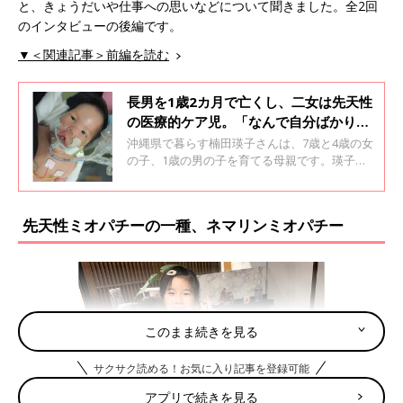
と、きょうだいや仕事への思いなどについて聞きました。全2回
のインタビューの後編です。
▼＜関連記事＞前編を読む
長男を1歳2カ月で亡くし、二女は先天性
の医療的ケア児。「なんで自分ばかり
が」と絶望した日々【先天性ミオパチ
沖縄県で暮らす楠田瑛子さんは、7歳と4歳の女
ー・体験談】
の子、1歳の男の子を育てる母親です。瑛子さ
んは第1子を事故で亡くした経験があり、第3子
の陽和子（ひなこ）ちゃんは先天性ミオパチー
の一種のネマリンミオパチーと診断された医療
先天性ミオパチーの一種、ネマリンミオパチー
的ケア児です。第1子の出産から、陽和子ちゃ
んの育児が始まるまでのことについて聞きまし
た。全2回のインタビューの前編です。
このまま続きを見る
サクサク読める！お気に入り記事を登録可能
アプリで続きを見る