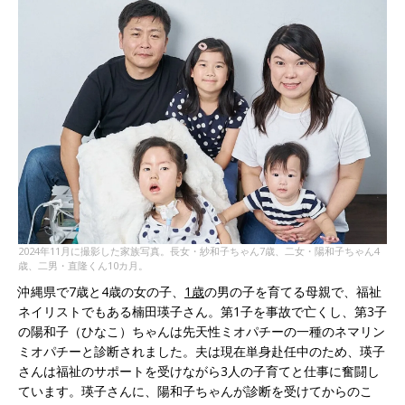
2024年11月に撮影した家族写真。長女・紗和子ちゃん7歳、二女・陽和子ちゃん4
歳、二男・直隆くん10カ月。
沖縄県で7歳と4歳の女の子、
1歳
の男の子を育てる母親で、福祉
ネイリストでもある楠田瑛子さん。第1子を事故で亡くし、第3子
の陽和子（ひなこ）ちゃんは先天性ミオパチーの一種のネマリン
ミオパチーと診断されました。夫は現在単身赴任中のため、瑛子
さんは福祉のサポートを受けながら3人の子育てと仕事に奮闘し
ています。瑛子さんに、陽和子ちゃんが診断を受けてからのこ