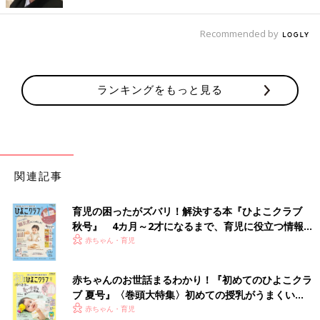
Recommended by
ランキングをもっと見る
関連記事
育児の困ったがズバリ！解決する本『ひよこクラブ
秋号』 4カ月～2才になるまで、育児に役立つ情報が
ばあば・じいじの家へ行くため、人工呼吸器をつけて初めての飛行機搭乗にチャレ
いっぱい！
赤ちゃん・育児
ンジ！
陽和子ちゃんが生まれた当時、姉の紗和子ちゃんは
3歳
。まだま
赤ちゃんのお世話まるわかり！『初めてのひよこクラ
だ手がかかる紗和子ちゃんの子育てと、陽和子ちゃんの医療的ケ
ブ 夏号』〈巻頭大特集〉初めての授乳がうまくい
アが重なった生活で、瑛子さんの気がかりは紗和子ちゃんにいろ
く！ おっぱい・ミルクの基本と夏のトラブル 解決テ
赤ちゃん・育児
んなことを我慢させてしまう場面が多かったことでした。