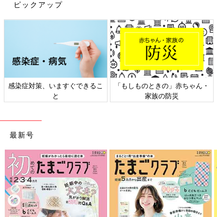
た。
ピックアップ
――退院後も精神的につらく感じることはありませんでしたか？
小須田 「一度は落ち込み、そこからはい上がって今がありま
す」と言いたいところですが(笑)、それがないんです。リハビリ
中も自宅で静養していましたが、メンタル面は落ちることはあり
ませんでした。事故をした年の夏は人生でいちばん遊びました
感染症対策、いますぐできるこ
「もしものときの」赤ちゃん・
し、翌年の1月には事務員として
職場復帰
もしました。
と
家族の防災
山本篤選手と自分の体にフィットする義足との出会
い
最新号