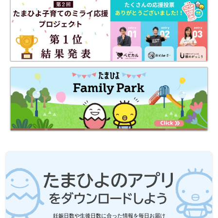
――自分の体に合う義足を作ることも大変そうです。
小須田 義足を履く前に装着するシリコン製の靴下をいろいろと
試してみたり、技師さんに相談したりしました。また、自分自身
の体重の変化も義足に影響するので、そこも苦労しました。何人
もの義肢装具士さんにお世話になり、試行錯誤の上で2019年ご
ろに落ち着きました。交通事故で切断された脚の筋肉が独特な形
だったこともなかなか合う義足に巡り合えなかった理由のようで
す。
――陸上競技との出会いについて教えてください。
小須田 2015年に参加した義足で走るイベントで、日本の義足
陸上競技選手として初めてパラリンピックでメダルを獲得した山
本篤選手に出会いました。そこから自分も陸上競技に興味を抱く
ようになり、練習を開始しました。義足が落ち着いてからは山本
選手と一緒に練習をする機会に恵まれ、とにかく山本選手の背中
を追いかけるように練習に励みました。
――陸上競技からスノーボードに転身したのも山本選手の影響で
妊娠日数や生後日数に合った情報を毎日お届け