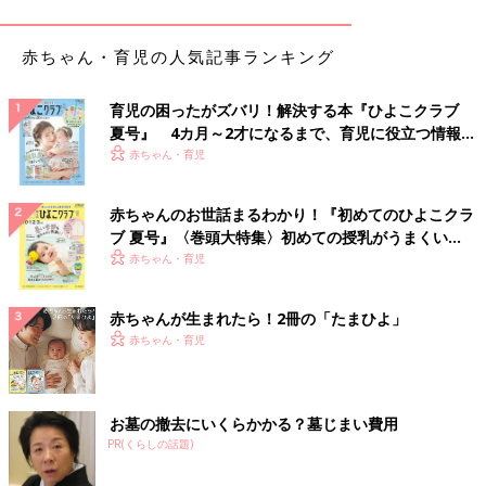
小須田 兄と僕、妹が2人に弟がいます。上の3人は年子で4番目
と5番目は上のきょうだいと
2歳
違いなので、いちばん上といちば
赤ちゃん・育児の人気記事ランキング
ん下までは6歳しか離れていません。めずらしいきょうだい構成
だったと思います。とにかく家族はにぎやかで、両親は僕たちの
ことを否定することなく、やりたいことをやりたいだけやらせて
育児の困ったがズバリ！解決する本『ひよこクラブ
くれるような親でした。とくに母親は優しくて、怒られた印象は
夏号』 4カ月～2才になるまで、育児に役立つ情報が
いっぱい！
ないです。
赤ちゃん・育児
――子どものころはどんなことに熱中していましたか？
赤ちゃんのお世話まるわかり！『初めてのひよこクラ
ブ 夏号』〈巻頭大特集〉初めての授乳がうまくい
小須田
幼稚園
のころからサッカーをやっていたので、サッカー
く！ おっぱい・ミルクの基本と夏のトラブル 解決テ
赤ちゃん・育児
に夢中になっていました。小学生のころはプロサッカー選手にな
ク
りたいと思っていました。でも、小学校6年生でセレクションに
赤ちゃんが生まれたら！2冊の「たまひよ」
挑戦するも選ばれることはなく、プロの道は厳しいことがなんと
赤ちゃん・育児
なくわかってきて、サッカーに対して徹底的に突き詰めることも
ないまま学生時代を送っていました。
――将来についてはどんなふうに考えていましたか？
お墓の撤去にいくらかかる？墓じまい費用
PR(くらしの話題)
小須田 サッカーについてはまわりを見ると自分より上手な人が