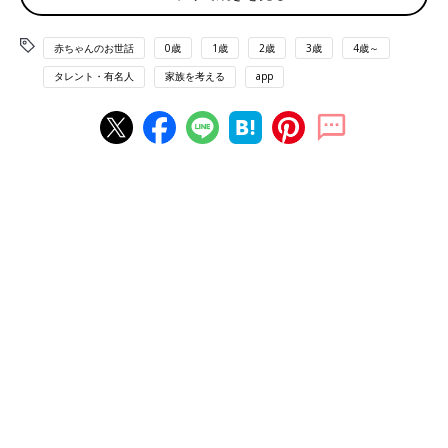
赤ちゃんのお世話
0歳
1歳
2歳
3歳
4歳～
タレント・有名人
家族を考える
app
小学校の講演会のイベントで義足の説明をする小須田さん。
――小須田さんの子どものころの話を聞かせてください。どんな
子どもでしたか？
小須田さん（以下敬称略） 僕は5人きょうだいの2番目で、性格
は今とあまり変わらず勢いだけはありました(笑)。小さいころか
ら運動も勉強もあまり苦手なものはなく、なんとなくできてしま
うような典型的な器用貧乏タイプの子どもでした。
――5人きょうだいとは、家庭内はとってもにぎやかだったでし
ょうね。