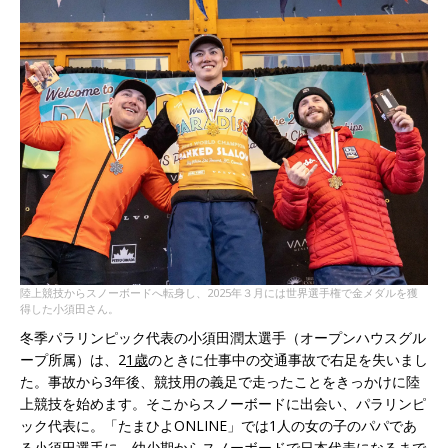
陸上競技からスノーボードへ転身し、2025年３月には世界選手権で金メダルを獲
得した小須田さん。
冬季パラリンピック代表の小須田潤太選手（オープンハウスグル
ープ所属）は、2
1歳
のときに仕事中の交通事故で右足を失いまし
た。事故から3年後、競技用の義足で走ったことをきっかけに陸
上競技を始めます。そこからスノーボードに出会い、パラリンピ
ック代表に。「たまひよONLINE」では1人の女の子のパパであ
る小須田選手に、幼少期からスノーボードで日本代表になるまで