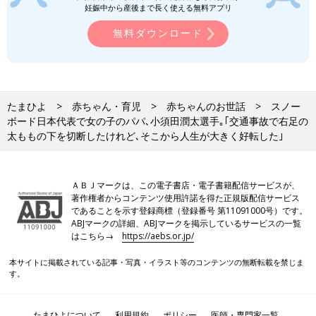
すか？
妊娠中から産後まで長く使える無料アプリ
無料ダウンロード
小須田 まさにそうです。2017年に山本選手が国内のスノーボ
ードの大会で優勝した姿を見て、「これは俺もやらなきゃいけな
い」と感化されました。その年の冬に友人を誘ってスノーボード
をやってみたところ意外と滑れることがわかり、次の年の試合に
エントリーをしました。当時の僕は今以上に勢いがあったので、
たまひよ
赤ちゃん・育児
赤ちゃんのお世話
スノー
日本代表チームのコーチ陣に声をかけてもらうことができて、本
ボード日本代表で女の子のパパ､小須田潤太選手｡｢交通事故で右足の
格的にスノーボードの練習を開始しました。
太ももの下を切断したけれど､そこから人生が大きく好転した｣
――そこからはスノーボードにしぼったわけですね。
ＡＢＪマークは、この電子書店・電子書籍配信サービスが、
小須田 それは北京パラリンピック後です。東京、北京とパラリ
著作権者からコンテンツ使用許諾を得た正規版配信サービス
ンピックを2大会経験し、どちらも7位入賞でした。メダリストと
であることを示す登録商標（登録番号 第11091000号）です。
ABJマークの詳細、ABJマークを掲示しているサービスの一覧
それ以外の違いを痛感して、本気でメダルを取りたいと思うよう
はこちら→
https://aebs.or.jp/
になりました。最短でねらうなら、2026年の冬季パラリンピッ
クだなと考え、スノーボード1本にしぼりました。夢や目標がな
本サイトに掲載されている記事・写真・イラスト等のコンテンツの無断転載を禁じま
かった僕に大きな目標ができました。
す。
右足を失くしたことで人生が大きく好転！
たまひよについて
利用規約
ポリシー
医師・専門家一覧