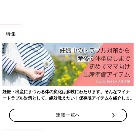
っかり覚えています。
――同乗者はいたのでしょうか？
小須田 僕の自損事故でした。ほかに巻き込んだ車などはありま
特集
せん。引っ越しの作業中だったので助手席にアルバイトの助手が
乗っていました。助手は小・中・高の友人で奇跡的に軽傷だった
のが不幸中の幸いでした。事故後は救急車が来るまで、ずっと僕
の名前を呼んでくれていました。
――手術後、意識が戻ってからはどんなことを感じましたか？
小須田 それが不思議と右足を失ったということを悲観すること
はなかったです。それよりも術後の痛みが激しくて、つらかった
妊娠・出産にまつわる体の変化は多岐にわたります。そんなマイナ
です。
ートラブル対策として、絶対教えたい！保存版アイテムを紹介しま
す。
――家族もびっくりしたかと思います。
連載一覧へ
小須田 話を聞いたときは驚いたかとは思います。でも、僕の前
で悲しむことはなく、今までどおり接してくれたので救われまし