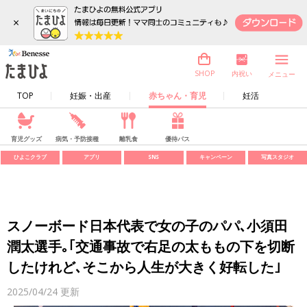
×
内祝い
SHOP
メニュー
TOP
妊娠・出産
赤ちゃん・育児
妊活
育児グッズ
病気・予防接種
離乳食
優待パス
ひよこクラブ
アプリ
SNS
キャンペーン
写真スタジオ
スノーボード日本代表で女の子のパパ､小須田
潤太選手｡｢交通事故で右足の太ももの下を切断
したけれど､そこから人生が大きく好転した｣
2025/04/24
更新