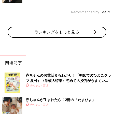
いっぱいいることがわかりました。そこからは将来に対して目標
や夢を明確にもつことがないまま大学に進学しました。大学に入
Recommended by
学してからも無気力な状態だったので、だんだんと通学する意味
を見失ってしまい、大学2年の冬に中退をしました。
右足はひきちぎられてしまったけれど、落ち込むこ
ランキングをもっと見る
とはなかった
関連記事
赤ちゃんのお世話まるわかり！『初めてのひよこクラ
ブ 夏号』〈巻頭大特集〉初めての授乳がうまくい
く！ おっぱい・ミルクの基本と夏のトラブル 解決テ
赤ちゃん・育児
ク
赤ちゃんが生まれたら！2冊の「たまひよ」
赤ちゃん・育児