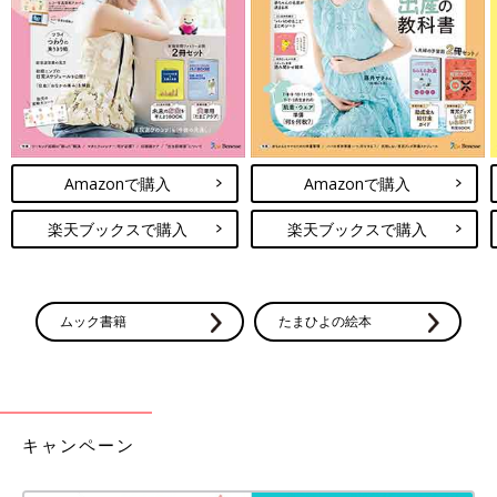
6カ月の娘さんを抱いた小須田さん。抱っこもトレーニングになるのかもしれませ
Amazonで購入
Amazonで購入
ん。（2024年4月撮影）
――最初は義足ではなく、松葉づえでの生活をしていたそうです
楽天ブックスで購入
楽天ブックスで購入
ね。
小須田 なかなか義足が自分の体にフィットしなかったので、数
ムック書籍
たまひよの絵本
年は松葉づえで生活をしていました。しかし、理学療法士さんか
ら義足で走るイベントがあることを聞き、参加してみたんです。
義足で走ることに最初は抵抗がありましたが、体を動かすことの
楽しさを思い出しました。もともとスポーツは全般的に好きだっ
たので、義足で走ることができるということを知って、その楽し
キャンペーン
さに目覚めてからは自分の体にフィットする義足を何度も作り直
してもらいました。