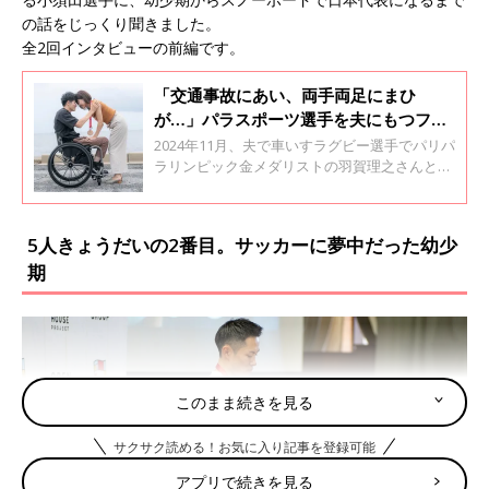
の話をじっくり聞きました。
全2回インタビューの前編です。
「交通事故にあい、両手両足にまひ
が…」パラスポーツ選手を夫にもつフリ
ーアナ･久下真以子。「おなかの子に金
2024年11月、夫で車いすラグビー選手でパリパ
メダルを」が2024年の目標だった
ラリンピック金メダリストの羽賀理之さんとの
間に、第1子となる男の子を出産したフリーア
ナウンサーの久下真以子さん。パラアスリート
の強さやパラスポーツの魅力を発信していま
5人きょうだいの2番目。サッカーに夢中だった幼少
す。久下さんに、パラアスリートである夫との
期
出会いや結婚に至るまでについて聞きました。
全2回のインタビューの前編です。
このまま続きを見る
サクサク読める！お気に入り記事を登録可能
アプリで続きを見る