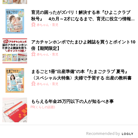
小学校の講演会で義足を手にした男の子。重さにびっくりしているのかも？
育児の困ったがズバリ！解決する本『ひよこクラブ
秋号』 4カ月～2才になるまで、育児に役立つ情報が
――21歳のときに交通事故で右脚の太ももの下を切断され、そこ
いっぱい！
赤ちゃん・育児
から小須田さんの人生は大きく変わっていったかと思います。事
故の瞬間のことは覚えていますか？
アカチャンホンポでたまひよ雑誌を買うとポイント10
小須田 よく覚えています。大学を中退後、高校時代からアルバ
倍【期間限定】
イトをしていた引っ越し業者に就職しました。トラックでお客さ
赤ちゃん・育児
まの荷物を運んでいるときの事故でした。片側3車線の大きな道
路で中央分離帯に乗り上げ、右足は横転したトラックと電柱に挟
まるごと1冊“出産準備”の本『たまごクラブ 夏号』
まれた状態で、事故と同時にひきちぎられた状態でした。右足の
〈スペシャル大特集〉夫婦で予習する 出産の教科書
太ももから下がなく、足の骨がむき出しで見えていましたが、そ
赤ちゃん・育児
のことよりも運んでいたお客さまの荷物が気になって「どうしよ
う」と思ったことを覚えています。
もらえる年金25万円以下の人が知るべき事
――事故直後、意識はしっかりあったんですね。
PR(くらしの話題)
小須田 意識はありました。むき出しになっている骨を触ったこ
とも覚えていますが、痛みは通り超して、「苦しい」という状態
Recommended by
でした。救急車で運ばれて手術をするために麻酔されるまで、し