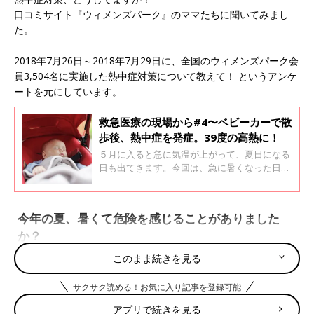
口コミサイト『ウィメンズパーク』のママたちに聞いてみまし
た。
2018年7月26日～2018年7月29日に、全国のウィメンズパーク会
員3,504名に実施した熱中症対策について教えて！ というアンケ
ートを元にしています。
救急医療の現場から#4〜ベビーカーで散
歩後、熱中症を発症。39度の高熱に！
５月に入ると急に気温が上がって、夏日になる
日も出てきます。今回は、急に暑くなった日、
いつものようにベビーカーで散歩をしていて、
赤ちゃんが熱中症になってしまった症例を、北
九州八幡病院救命救急センター・小児救急セン
今年の夏、暑くて危険を感じることがありました
ター院長である市川光太郎先生に、紹介いただ
か？
きました。
このまま続きを見る
第1位 危険を感じたことがある 2032人 58.0％
第2位 危険を感じたことはない 1196人 34.1％
サクサク読める！お気に入り記事を登録可能
第3位 わからない 256人 7.3％
アプリで続きを見る