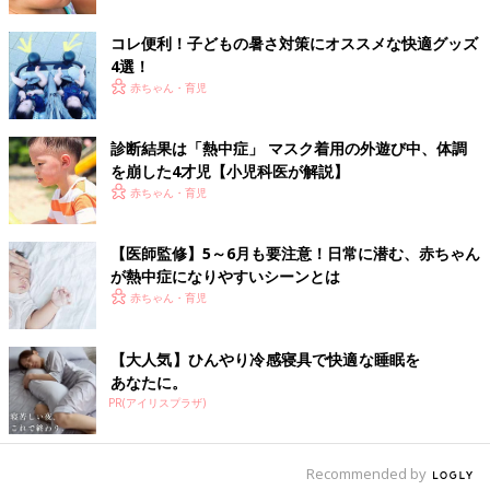
「暑い中、自転車に子どもを乗せて移動したら、私の方が途中で
コレ便利！子どもの暑さ対策にオススメな快適グッズ
具合が悪くなった」
4選！
赤ちゃん・育児
連日の猛暑。まだまだ続きそうです。
移動は暑さを避けて車で移動するなど、ベビーカーでの不要不急
診断結果は「熱中症」 マスク着用の外遊び中、体調
の外出は控えた方がよさそうですね。
を崩した4才児【小児科医が解説】
（文・井上裕紀子）
赤ちゃん・育児
寝苦しい夜、赤ちゃんスペースでクーラ
【医師監修】5～6月も要注意！日常に潜む、赤ちゃん
ーつけっぱなしってＯＫ？
が熱中症になりやすいシーンとは
暑い日が続いていますが、赤ちゃんにエアコン
赤ちゃん・育児
の冷房を使っていいのか、使うにしてもどの程
度使っていいのか、迷ってない？赤ちゃんには
冷房は負担になるって思って、めちゃくちゃ暑
【大人気】ひんやり冷感寝具で快適な睡眠を
い室内で汗をかきかき扇風機で過ごしてない？
あなたに。
それでは赤ちゃんに熱中症の危険が！
PR(アイリスプラザ)
Recommended by