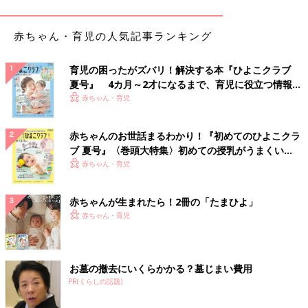
第1位 こまめに水分補給させる 2882人 82.2％
第2位 エアコンで室温を調整する 2745人 78.3％
赤ちゃん・育児の人気記事ランキング
第3位 外出を控える 1489人 42.5％
第4位 こまめに子どもの様子をチェックする 1,439 人
育児の困ったがズバリ！解決する本『ひよこクラブ
41.0%
夏号』 4カ月～2才になるまで、育児に役立つ情報が
第5位 扇風機で室温を調整する 1,219 人 34.8%
いっぱい！
赤ちゃん・育児
第6位 直射日光が当たらないようにする 931 人 26.6%
第7位 日陰を歩く 924 人 26.4%
第8位 通気性のいい素材の服を着せる 899 人 24.9%
赤ちゃんのお世話まるわかり！『初めてのひよこクラ
第9位 気温を常にチェックする 827 人 23.6%
ブ 夏号』〈巻頭大特集〉初めての授乳がうまくい
く！ おっぱい・ミルクの基本と夏のトラブル 解決テ
第10位 昼寝など休憩を十分にとる 648 人 18.5%
赤ちゃん・育児
ク
第11位 通気性のいい寝具を使用する 454 人 13.0%
赤ちゃんが生まれたら！2冊の「たまひよ」
熱中症の予防で大切なのは「こまめな水分補給」。
赤ちゃん・育児
大人なら、のどが渇けば冷蔵庫を開けて自分で飲むことができま
すが、子どもはそうはいきません。
「のどがかわいていないようでも、とにかく麦茶のマグを渡すよ
お墓の撤去にいくらかかる？墓じまい費用
うにはしています」
PR(くらしの話題)
「スポーツドリンクなど塩分や糖分を含む飲料は水分の吸収がス