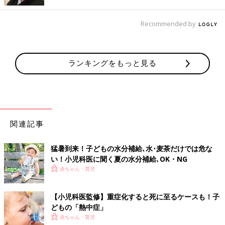
ムーズにでき汗で出た塩分の補給もできるので、夏場だけはいつ
でも飲めるように冷蔵庫にストックしています」
Recommended by
第２位は「エアコンで室温を調整する」。電気代は家計に痛いけ
れど、室内でも熱中症になる状況です。仕方ないですよね。
ランキングをもっと見る
「気温計と湿度計を設置しました。暗くなるけれど半分雨戸を閉
めるなど気温や湿度が高くなるのを防いでいます」
「クーラーをかけて就寝したはずなのに、朝目覚めると子どもが
熱中症に！ 原因は寝ている場所が窓辺で朝日が当たって、そこ
関連記事
だけ室温が上がっていたからです。盲点でした」
猛暑到来！子どもの水分補給､水･麦茶だけでは危な
第３位には「外出は控える」。子どもが活発な時期は一回でも外
い！小児科医に聞く夏の水分補給､OK・NG
で身体を動かさないと子どもも疲れないし、フラストレーション
赤ちゃん・育児
が溜まるものです。せめて室内の児童館へと思っても、そこまで
の移動が危険…。
【小児科医監修】重症化すると死に至るケースも！子
どもの「熱中症」
「送り迎えで自転車に乗っている時、激しい頭痛とふらつきに襲
赤ちゃん・育児
われた」