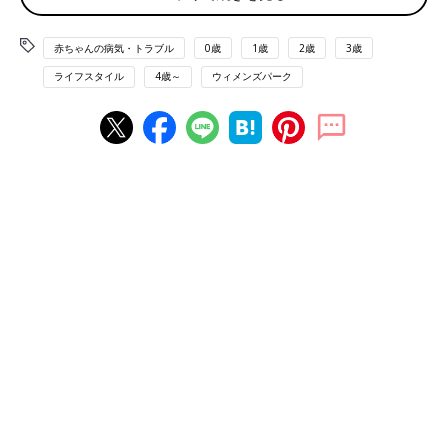
集計によると半数以上の人が「危険を感じたことがある」という
怖い状況に。
赤ちゃんの病気・トラブル
0歳
1歳
2歳
3歳
ライフスタイル
4歳～
ウィメンズパーク
「頭痛がして気分が悪くなった」
「子どもの下校見守りで、たった30分外に立っていただけでめま
いがした」
「足がつり、頭がぼーっとしてきた」
「朝起きて暑いのに汗が出なかったが、水分を取った途端に汗が
出てきた」
「暑いのにのどが渇かず、トイレも行きたくならず、そのうち寒
気と頭痛と吐き気がした」
子どもも大人も、少しでも熱中症のサインを感じたら要注意で
す。
こちらもおすすめ→
熱中症対策にも！初めて夏を迎えるねんね期
の赤ちゃん…暑い・寒いはどうやって知る？
子どもの熱中症対策していますか？（複数回答）