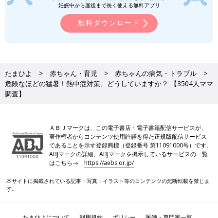
妊娠中から産後まで長く使える無料アプリ
無料ダウンロード
たまひよ
赤ちゃん・育児
赤ちゃんの病気・トラブル
危険なほどの猛暑！熱中症対策、どうしていますか？ 【3504人ママ
調査】
ＡＢＪマークは、この電子書店・電子書籍配信サービスが、
著作権者からコンテンツ使用許諾を得た正規版配信サービス
であることを示す登録商標（登録番号 第11091000号）です。
ABJマークの詳細、ABJマークを掲示しているサービスの一覧
はこちら→
https://aebs.or.jp/
本サイトに掲載されている記事・写真・イラスト等のコンテンツの無断転載を禁じま
す。
たまひよについて
利用規約
ポリシー
医師・専門家一覧