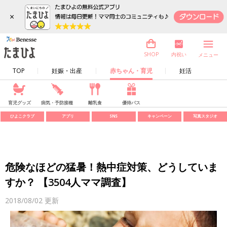
×
内祝い
SHOP
メニュー
TOP
妊娠・出産
赤ちゃん・育児
妊活
育児グッズ
病気・予防接種
離乳食
優待パス
ひよこクラブ
アプリ
SNS
キャンペーン
写真スタジオ
危険なほどの猛暑！熱中症対策、どうしていま
すか？ 【3504人ママ調査】
2018/08/02
更新