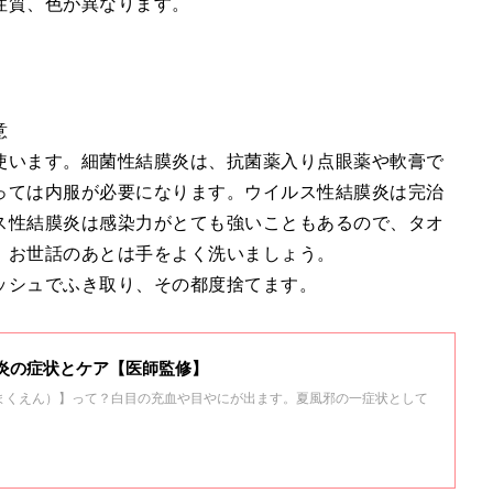
性質、色が異なります。
意
います。細菌性結膜炎は、抗菌薬入り点眼薬や軟膏で
っては内服が必要になります。ウイルス性結膜炎は完治
ス性結膜炎は感染力がとても強いこともあるので、タオ
、お世話のあとは手をよく洗いましょう。
シュでふき取り、その都度捨てます。
炎の症状とケア【医師監修】
まくえん）】って？白目の充血や目やにが出ます。夏風邪の一症状として