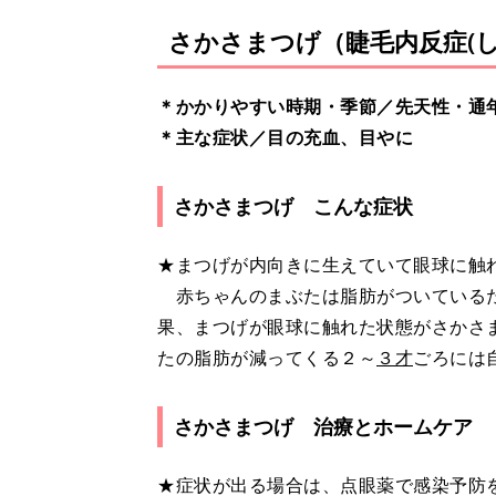
さかさまつげ（睫毛内反症(
＊かかりやすい時期・季節／先天性・通
＊主な症状／目の充血、目やに
さかさまつげ こんな症状
★まつげが内向きに生えていて眼球に触
赤ちゃんのまぶたは脂肪がついているた
果、まつげが眼球に触れた状態がさかさ
たの脂肪が減ってくる２～
３才
ごろには
さかさまつげ 治療とホームケア
★症状が出る場合は、点眼薬で感染予防