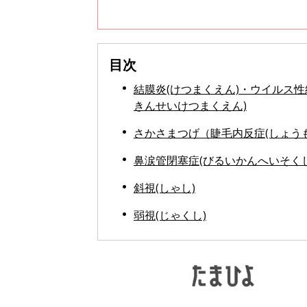
目次
結膜炎(けつまくえん)・ウイルス性
きんせいけつまくえん)
さかさまつげ（睫毛内反症(しょう
鼻涙管閉塞症(びるいかんへいそく
斜視(しゃし)
弱視(じゃくし)