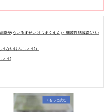
結膜炎(ういるすせいけつまくえん)・細菌性結膜炎(さい
もうないはんしょう)）
しょう)
もっと読む
arrow_forward_ios