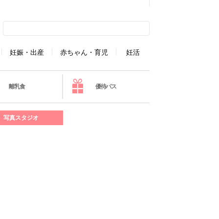
妊娠・出産
赤ちゃん・育児
妊活
離乳食
優待パス
写真スタジオ