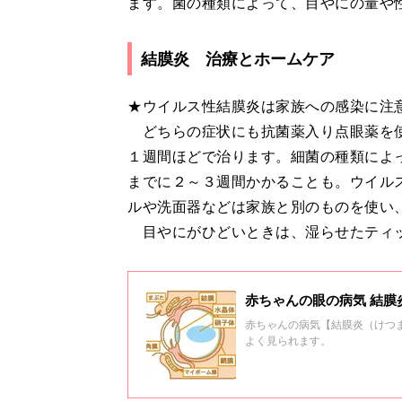
ます。菌の種類によって、目やにの量や
結膜炎 治療とホームケア
★ウイルス性結膜炎は家族への感染に注
どちらの症状にも抗菌薬入り点眼薬を使
１週間ほどで治ります。細菌の種類によ
までに２～３週間かかることも。ウイル
ルや洗面器などは家族と別のものを使い
目やにがひどいときは、湿らせたティッ
赤ちゃんの眼の病気 結膜
赤ちゃんの病気【結膜炎（けつ
よく見られます。