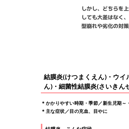
結膜炎(けつまくえん)・ウ
ん)・細菌性結膜炎(さいきん
＊かかりやすい時期・季節／新生児期～
＊主な症状／目の充血、目やに