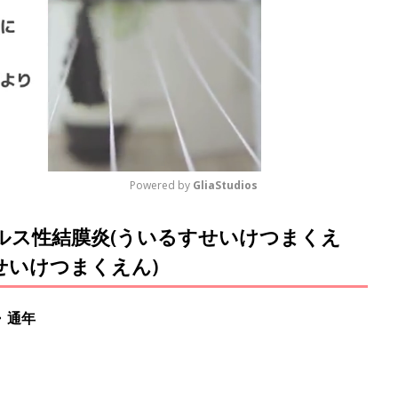
Powered by 
GliaStudios
イルス性結膜炎(ういるすせいけつまくえ
M
u
せいけつまくえん)
t
e
・通年