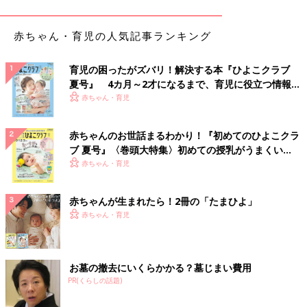
赤ちゃん・育児の人気記事ランキング
育児の困ったがズバリ！解決する本『ひよこクラブ
夏号』 4カ月～2才になるまで、育児に役立つ情報が
いっぱい！
赤ちゃん・育児
赤ちゃんのお世話まるわかり！『初めてのひよこクラ
ブ 夏号』〈巻頭大特集〉初めての授乳がうまくい
く！ おっぱい・ミルクの基本と夏のトラブル 解決テ
赤ちゃん・育児
ク
赤ちゃんが生まれたら！2冊の「たまひよ」
赤ちゃん・育児
「
カブトくん
」
お墓の撤去にいくらかかる？墓じまい費用
（作/ タダ サトシ こぐま社）
PR(くらしの話題)
…と、ここまで読んでいるうちに、虫の苦手なママも思うはず。