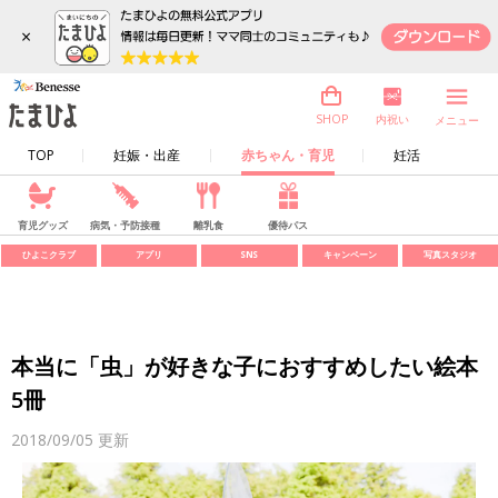
×
内祝い
SHOP
メニュー
TOP
妊娠・出産
赤ちゃん・育児
妊活
育児グッズ
病気・予防接種
離乳食
優待パス
ひよこクラブ
アプリ
SNS
キャンペーン
写真スタジオ
本当に「虫」が好きな子におすすめしたい絵本
5冊
2018/09/05
更新