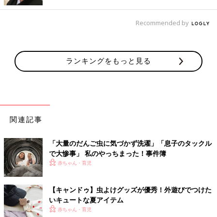
「カブトくんと一緒に遊ぶ子どもたちの楽しそうなこと！」
それがどれだけ嬉しいことなのか、伝わってくるのです。（カブ
Recommended by
トくん、ちょっと大きすぎるけどね）
だけど、カブトくんがちょっと元気がなくなってきて…。カブト
ランキングをもっと見る
くんが本当にいるべきところはここではないのです。こんちゃん
だって、わかっています。だって、本当にカブトくんのことが好
きだから！ こんちゃんの決心は簡単ではないけれど、それはと
っても大事な経験なんですよね。
あれ、こんなに可愛い顔をしているんだっけ？
関連記事
次々に出てくる昆虫の顔のクローズアップ写真。どれも、迫力満
「大量のだんご虫に気づかず洗濯」「息子のタックル
点で、しかもユーモラスな顔です。さあ、この顔を見て、虫の名
で大惨事」 私のやっちまった！事件簿
前がわかるかな？ じーーーっと見ているうちに、なんだか…好き
赤ちゃん・育児
になってきた？
【キャンドゥ】虫よけグッズが優秀！外遊びでつけた
いキュートな夏アイテム
赤ちゃん・育児