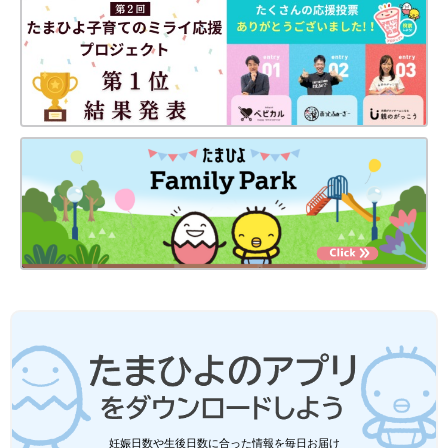
お菓子屋の老舗の「ありがたや」に盗人からの予告状。お祭りの
ための倉のお菓子を今夜盗みに来ると店の者（蟻）達が泣いてい
ます。蜘蛛の巣親分、倉を蜘蛛の巣で囲っていざ見張り！ とこ
ろが、敵は姿の見えないかくればね。悪戦苦闘の親分、さぁどう
する？
「
くものすおやぶん とりものちょう
」（作/秋山あゆ子 福音館
妊娠日数や生後日数に合った情報を毎日お届け