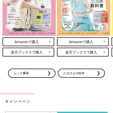
「
むしとりにいこうよ！
」（作/ はた こうしろう ほるぷ出版）
Amazonで購入
Amazonで購入
楽しくワイワイ騒いでいるようだけど、ページをめくるたび、次
から次へと広がっていくのは、お兄ちゃんとぼくの結構「本気」
楽天ブックスで購入
楽天ブックスで購入
の世界。読めば、今すぐにでも外に飛び出していきたくなってし
まう１冊です。今年の夏はちょっとちがった景色が見えてくるか
もしれませんね。
ムック書籍
たまひよの絵本
本格的時代劇絵本の新ヒーローの正体は…蜘蛛！？
「よし、おいらにまかせなっ。」※本文より引用
こんな男前な岡っ引き親分が（江戸らしき）町を舞台に大活躍す
る時代劇調絵物語。でもこの親分、男前だけど口が…そう、ここ
キャンペーン
は虫の町、親分は蜘蛛なのです。