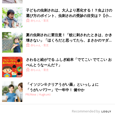
子どもの虫刺されは、大人より悪化する！？虫よけの
選び方のポイント、虫刺されの受診の目安は？【小児
科医】
赤ちゃん・育児
夏の虫刺されに要注意！「蚊に刺されたときは、かき
壊さない」「ほくろだと思ってたら、まさかのマダ
ニ」【皮膚科医】
赤ちゃん・育児
さわると絵がでる ふしぎ絵本「でてこい でてこい お
べんとうなーんだ？」
赤ちゃん・育児
「イソジン®クリアうがい薬」といっしょに
「うがいパワー」で一年中！ 健やか
PR(iNova｜Hugkum)
「
だれだか わかるかい？
」（文・写真/今森 光彦 福音館書店）
Recommended by