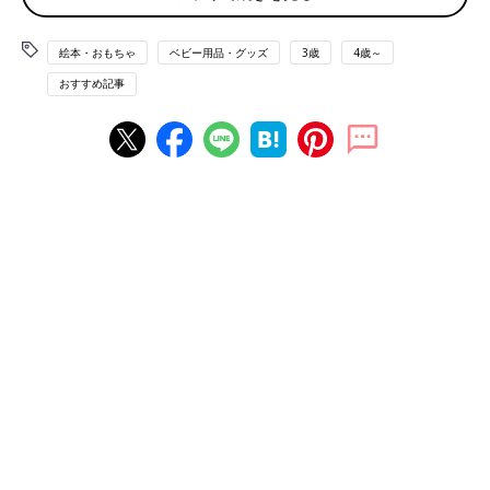
こんちゃんは虫が大好き。なかでも一番好きなのはカブトムシ！
そんなカブトムシと、もし一緒に遊べることができたら…？
絵本・おもちゃ
ベビー用品・グッズ
3歳
4歳～
そんなこんちゃんの夢、叶うのです。幼虫から育てて地面の上に
おすすめ記事
出てきたのは、自分と同じ位大きなカブトムシ！こんちゃんは
「カブトくん」と
名付け
て一緒に暮らします。カブトくんは、食
いしん坊。大きなスイカをシャミシャミ食べます。朝は日曜日の
お父さんみたいになかなか起きてきません。力持ちだけど体は軽
くて、羽を上手に使って縄跳びができて、お風呂は上手く入れま
せん。