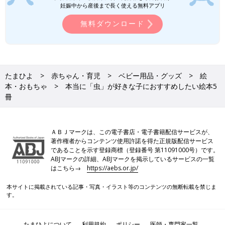
妊娠中から産後まで長く使える無料アプリ
書店）
無料ダウンロード
発売されると同時に子どもたちの支持を得て、大評判となった
「くものすおやぶん」。本格的な虫の描写は虫が大好きな子ども
たちにとっては、大好物なんですよね。
たまひよ
赤ちゃん・育児
ベビー用品・グッズ
絵
「虫の重さってどのくらい」って考えたことある？
本・おもちゃ
本当に「虫」が好きな子におすすめしたい絵本5
冊
図鑑で眺めてみたり、虫取りに出かけて実際に手に取ってみた
り。虫の観察は沢山していても「虫の重さ」について考えたこと
ってあったかな…。
ＡＢＪマークは、この電子書店・電子書籍配信サービスが、
著作権者からコンテンツ使用許諾を得た正規版配信サービス
であることを示す登録商標（登録番号 第11091000号）です。
ABJマークの詳細、ABJマークを掲示しているサービスの一覧
はこちら→
https://aebs.or.jp/
本サイトに掲載されている記事・写真・イラスト等のコンテンツの無断転載を禁じま
す。
たまひよについて
利用規約
ポリシー
医師・専門家一覧