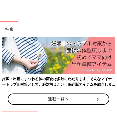
（絵本ナビレビューより引用）
表紙のバッタが可愛い！やぁと手を挙げて挨拶してくれているみ
たいです。知っているつもりだけど、実はまじまじと見たことが
なかった虫の顔が、こんなに表情豊かとは驚きでした。写真も文
特集
章も今森光彦さん。きっと虫が大好きなのでしょうね。虫たちが
読者に語りかけてくるようなコメントは、知識を増やしてくれる
だけでなく、同じ地球に暮らす仲間たちへの親近感を深めてくれ
ます。
（ランタナさん 40代・ママ 男の子８歳、男の子５歳）
お兄ちゃんは、虫とりの天才
妊娠・出産にまつわる体の変化は多岐にわたります。そんなマイナ
「おにいちゃん まってー！ぼくも むしとり つれてって！」
ートラブル対策として、絶対教えたい！保存版アイテムを紹介しま
お兄ちゃんは、虫とりの天才。お兄ちゃんといると不思議。いつ
す。
も通る道なのに、小さな小さなしげみなのに…だんだん虫がいっ
ぱい見えてくる！ イタドリの葉っぱを見てみれば、鮮やかな模
連載一覧へ
様のイタドリハムシ。ノブドウの葉っぱがかじられていれば、裏
には沢山のアカガネサルムシ！枝の先を網に入れてガサガザゆら
せば…見たことのない形をした小さな虫がいっぱい。見たことが