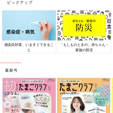
ピックアップ
ないっていうより、ちゃんと見たことがなかったって言う方が正
しいのかな。とにかくお兄ちゃんがすごいのは、どこにどんな虫
がいるかってことをちゃんと知っていること。
感染症対策、いますぐできるこ
「もしものときの」赤ちゃん・
と
家族の防災
最新号