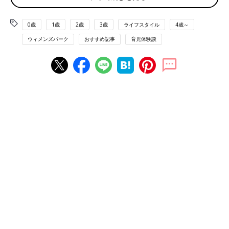
起きる。たまには数十分寝坊させてくれ～。
0歳
1歳
2歳
3歳
ライフスタイル
4歳～
終業後が第2ラウンド!!
ウィメンズパーク
おすすめ記事
育児体験談
仕事を終えてからが、第2ラウンドの始まり！ 保育園のお迎え、
買い物、夕食づくり、
寝かしつけ
などなど…、やらなきゃいけな
いことがてんこ盛りなのです。なかには、周囲の冷たい視線に耐
えながら帰るママの姿も…。ママが働きやすい職場環境が、社会
全体にもっと浸透していきますように。
漕ぎながら 夕飯考え 子と会話
保育園に迎えに行った帰り道、前後に乗せた子どもと話しながら
も、頭では帰宅後の夕食の準備に思いを巡らせ、自転車を漕ぎま
くる私は働くママ…。頭も身体もフル活用しています！
終業後 第二回戦 始まるよ
仕事終わってからのダッシュでお迎え、夕食作り…。男性社員に