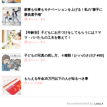
ていますが、苦労があるぶん川柳というものはおもしろくなるも
の。だから、育児川柳がおもしろくならないわけがない…！」と
家事も仕事もモチベーションを上げる！私の“勝手に
いう犬山さんにも一句いただきました！
勝負選手権”
赤ちゃん・育児
『おならして 母のせいに する娘』
【年齢別】子どもにお片づけをしてもらうには？マ
ーーー（犬山紙子さん）「皆さんの悲哀とユニークに満ち溢れた
マ・パパたちの工夫を教えて！
川柳に、激しく共感！ 私も、原稿で寝るのが深夜3時ごろになっ
赤ちゃん・育児
ても、朝7時には自然と目が覚めるように体にインプットされま
した。たまに出張で家を離れている時に、ゆっくり眠れるぞー！
子どもの写真の残し方、４種類！[ハハのさけび #83]
と思っても7時には目がギンギンに目覚めるのです（泣）。
赤ちゃん・育児
では、ここでもうひとつ…」
『起こされて とびきり笑顔 目の前に』
もらえる年金25万円以下の人が知るべき事
PR(くらしの話題)
ーーー（犬山紙子さん）「眠いけど、毎朝とびきりの笑顔で起こ
されると、結局こっちも笑顔で起きちゃうんですよね！」
忙しくも充実した日々をすごしている働くママの川柳、いかがで
Recommended by
したか？ ときにはしんどいときもあるけれど、一生懸命に働く