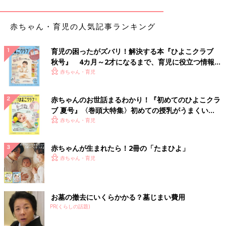
「早く帰れていいね～」とのお言葉を頂きましたが、「帰ってか
らも息つく暇もないんですよ～。○○さんは帰ったらごはんとあた
たかいお風呂が待っていて良いですよね～♪」って言ってやりま
赤ちゃん・育児の人気記事ランキング
した（笑）
育児の困ったがズバリ！解決する本『ひよこクラブ
白い目に 耐えて毎日 定時帰り
秋号』 4カ月～2才になるまで、育児に役立つ情報が
いっぱい！
赤ちゃん・育児
定時ぴったりで帰らないとお迎えに間に合わないので、チャイム
と同時に、アルバイトさんよりも早く退勤する毎日です。毎日、
赤ちゃんのお世話まるわかり！『初めてのひよこクラ
帰るときは申し訳ない気持ちでいっぱいですが、割り切っていま
ブ 夏号』〈巻頭大特集〉初めての授乳がうまくい
す…。
く！ おっぱい・ミルクの基本と夏のトラブル 解決テ
赤ちゃん・育児
ク
育児はたいへん。だけど…
赤ちゃんが生まれたら！2冊の「たまひよ」
赤ちゃん・育児
子育ても大事にしたいけど「忙しくてなかなか子どもをかまって
あげられない」と悩んでいるママも多いようです。仕事や家事で
心身ともに疲れているとき、何よりもかわいいわが子の笑顔が、
お墓の撤去にいくらかかる？墓じまい費用
ママの大きなエネルギー源になっています。
PR(くらしの話題)
『猫飼いたい』 あなたの世話で いっぱいです