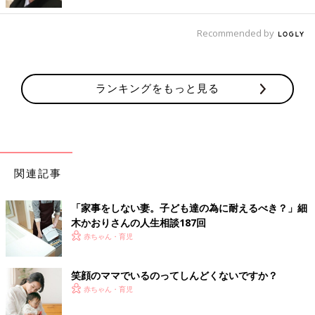
久々に 行けた参観 母ポツン
Recommended by
来ないかな 「早く！早く！」と 言わない日
ランキングをもっと見る
毎朝毎晩バタバタしすぎて、ゆったりな日常に憧れます。
凹んだ日 子の冗談に 癒される
おいしいよ 娘の言葉で やる気出す
関連記事
嫌になる夕飯づくり。
3歳
の娘に励ましてもらってがんばってい
「家事をしない妻。子ども達の為に耐えるべき？」細
ます。（笑）
木かおりさんの人生相談187回
赤ちゃん・育児
悲喜こもごもな作品に“あの人”も共感！
笑顔のママでいるのってしんどくないですか？
テレビや雑誌などマルチに活躍しながら、私生活では1児のママ
赤ちゃん・育児
でもある犬山紙子さん。「サラリーマン川柳も基本は悲哀に満ち