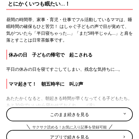
とにかくいつも眠たい…！
昼間の時間帯、家事・育児・仕事でフル活動しているママは、睡
眠時間の確保もひと苦労！ はしゃぐ子どもの声で目が覚めて、
気がついたら「半日寝ちゃった…」「まだ5時半じゃん…」と肩を
落とすことは日常茶飯事です。
休みの日 子どもの帰宅で 起こされる
平日の休みの日を寝てすごしてしまい、残念な気持ちに…。
ママ起きて！ 朝五時半に 叫ぶ声
あたたかくなると、朝起きる時間が早くなってくる子どもたち。
あと30分でいいから寝かせておくれ…。（涙）
このまま続きを見る
休みの日 なぜか子どもに 起こされる
サクサク読める！お気に入り記事を登録可能
仕事の日は起こさないと起きないくせに、休みの日はなぜか早く
アプリで続きを見る