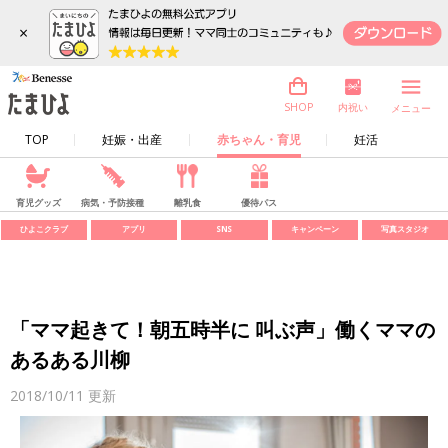
×
内祝い
SHOP
メニュー
TOP
妊娠・出産
赤ちゃん・育児
妊活
育児グッズ
病気・予防接種
離乳食
優待パス
ひよこクラブ
アプリ
SNS
キャンペーン
写真スタジオ
「ママ起きて！朝五時半に 叫ぶ声」働くママの
あるある川柳
2018/10/11
更新