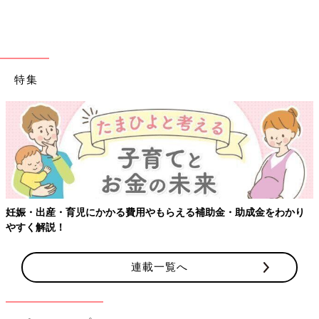
ママたちの姿はかっこいい！ でも、たまには肩の力を抜いてリ
ラックスすることも大切です。できる限りは周囲に甘えて、自分
の時間もしっかりと確保してくださいね♪
（文・清川優美）
特集
関連：ふんじゃった？地雷はどこかおしえてよ【魔の2歳児で一
句】があるあるすぎ！
■文中のコメントは『ウィメンズパーク』の投稿を再編集したも
のです。
妊娠・出産・育児にかかる費用やもらえる補助金・助成金をわかり
やすく解説！
連載一覧へ